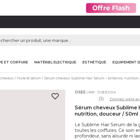
E ET COIFFURE
MATÉRIEL ELECTRIQUE
ESTHÉTIQUE
EQUIPEMENT 
 cheveux
Huile et sérum
Sérum cheveux Sublime Hair Serum – brillance, nutrition
OSEE
| Réf :
OSEE004
(3)
Donnez votre av
Sérum cheveux Sublime Ha
nutrition, douceur / 50ml
Le Sublime Hair Serum de la 
toutes les coiffures. Ce soin en
profondeur, sans alourdir ni lai