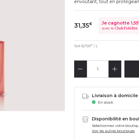
envoûtant, tout en protégean
Je cagnotte
1,55
€
31,35
avec le
Club Fidélité
Soit
627,00
/ L
€
Livraison à domicile 
En stock
Disponibilité en bou
Selectionnez votre boutiqu
Voir les autres boutiques