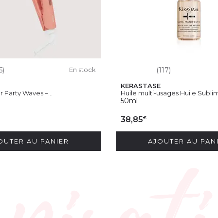
6)
En stock
(117)
KERASTASE
r Party Waves –...
Huile multi-usages Huile Sublim
50ml
€
38,85
OUTER AU PANIER
AJOUTER AU PAN