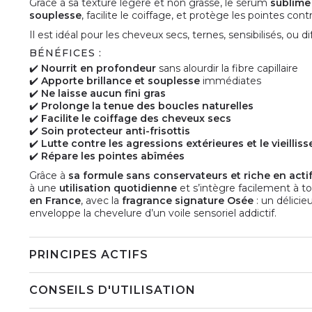
Grâce à sa texture légère et non grasse, le sérum
sublime
souplesse
, facilite le coiffage, et protège les pointes con
Il est idéal pour les cheveux secs, ternes, sensibilisés, ou diff
BÉNÉFICES :
✔️
Nourrit en profondeur
sans alourdir la fibre capillaire
✔️
Apporte brillance et souplesse
immédiates
✔️
Ne laisse aucun fini gras
✔️
Prolonge la tenue des boucles naturelles
✔️
Facilite le coiffage des cheveux secs
✔️
Soin protecteur anti-frisottis
✔️
Lutte contre les agressions extérieures et le vieillis
✔️
Répare les pointes abîmées
Grâce à
sa formule sans conservateurs et riche en acti
à une
utilisation quotidienne
et s’intègre facilement à to
en France
, avec la
fragrance signature Osée
: un délici
enveloppe la chevelure d’un voile sensoriel addictif.
PRINCIPES ACTIFS
CONSEILS D'UTILISATION