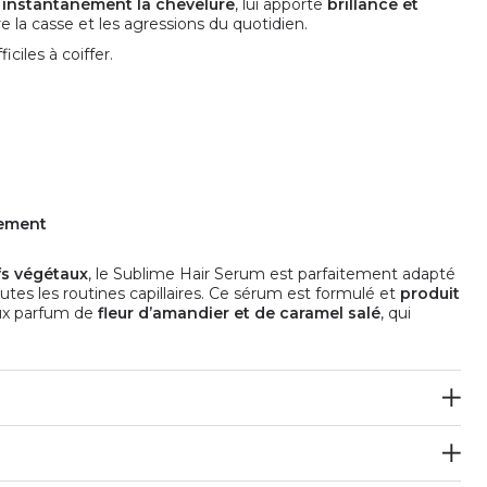
 instantanément la chevelure
, lui apporte
brillance et
tre la casse et les agressions du quotidien.
iciles à coiffer.
sement
fs végétaux
, le Sublime Hair Serum est parfaitement adapté
utes les routines capillaires. Ce sérum est formulé et
produit
eux parfum de
fleur d’amandier et de caramel salé
, qui