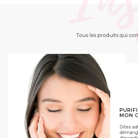
Tous les produits qui com
PURIF
MON C
Dites adi
démange
d'inconf