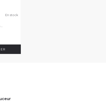
En stock
..
IER
ouceur