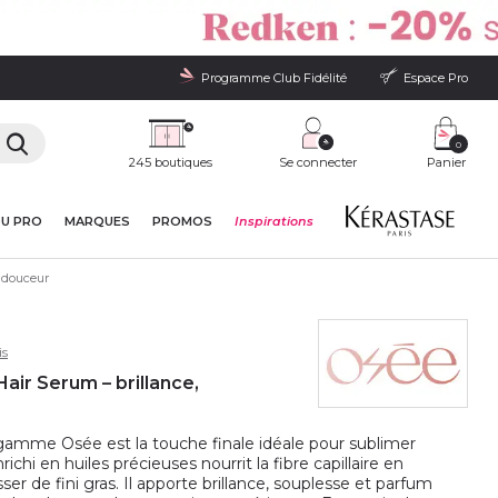
Programme Club Fidélité
Espace Pro
0
245 boutiques
Se connecter
Panier
DU PRO
MARQUES
PROMOS
Inspirations
, douceur
is
ir Serum – brillance,
gamme Osée est la touche finale idéale pour sublimer
richi en huiles précieuses nourrit la fibre capillaire en
sser de fini gras. Il apporte brillance, souplesse et parfum