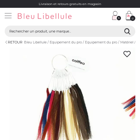
Livraison et retours gratuits en magasin
0
RETOUR
Bleu Libellule
Equipement du pro
Equipement du pro
Matériel
N