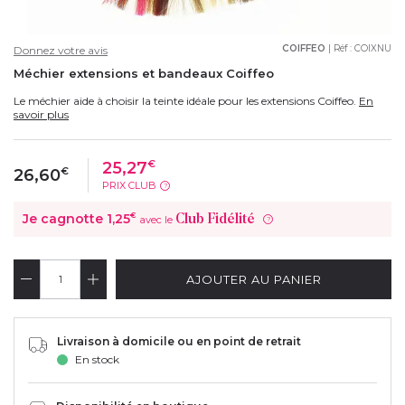
COIFFEO
| Réf :
COIXNU
Donnez votre avis
Méchier extensions et bandeaux Coiffeo
Le méchier aide à choisir la teinte idéale pour les extensions Coiffeo.
En
savoir plus
25,27
€
26,60
€
PRIX CLUB
?
Je cagnotte
1,25
€
Club Fidélité
avec le
?
AJOUTER AU PANIER
Livraison à domicile ou en point de retrait
En stock