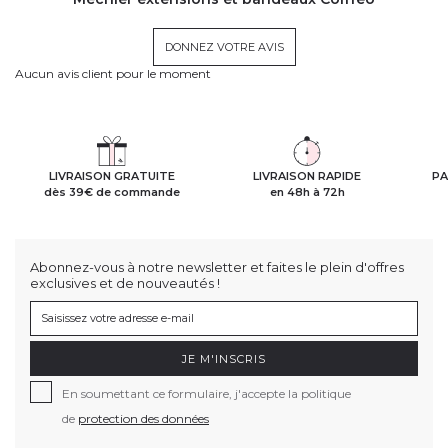
DONNEZ VOTRE AVIS
Aucun avis client pour le moment
LIVRAISON GRATUITE
LIVRAISON RAPIDE
PA
dès 39€ de commande
en 48h à 72h
Abonnez-vous à notre newsletter et faites le plein d'offres
exclusives et de nouveautés !
JE M'INSCRIS
En soumettant ce formulaire, j'accepte la politique
de
protection des données