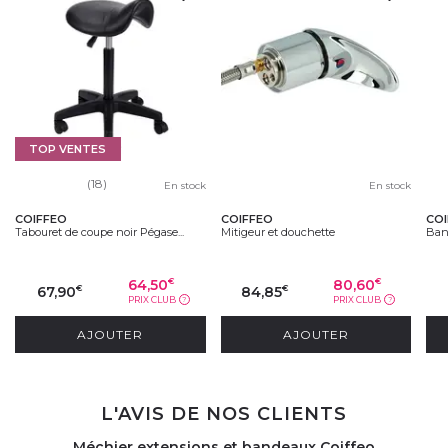
TOP VENTES
(18)
En stock
En stock
COIFFEO
COIFFEO
CO
Tabouret de coupe noir Pégase...
Mitigeur et douchette
Band
64,50
80,60
€
€
67,90
84,85
€
€
PRIX CLUB
PRIX CLUB
?
?
AJOUTER
AJOUTER
L'AVIS DE NOS CLIENTS
Méchier extensions et bandeaux Coiffeo