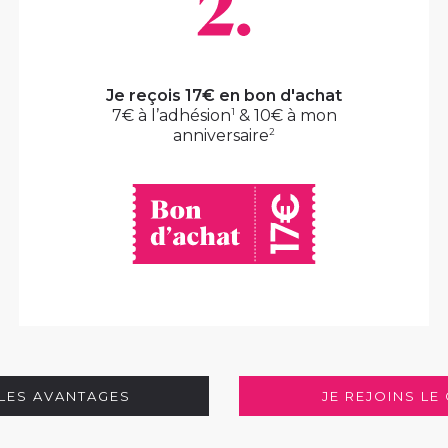
Je reçois 17€ en bon d'achat
1
7€ à l’adhésion
& 10€ à mon
2
anniversaire
LES AVANTAGES
JE REJOINS LE