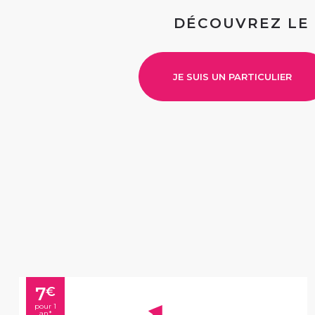
DÉCOUVREZ LE 
JE SUIS UN PARTICULIER
7
€
pour 1
an*
Mentions légales du programme de fidélité