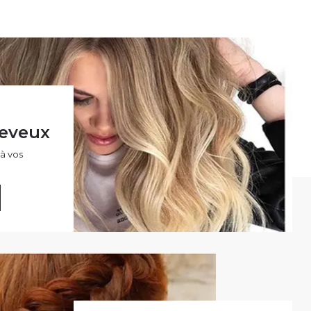
heveux
à vos