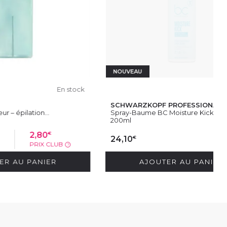
NOUVEAU
En stock
En stock
SCHWARZKOPF PROFESSIONAL
..
Spray-Baume BC Moisture Kick -...
200ml
€
0
€
24,10
X CLUB
?
IER
AJOUTER AU PANIER