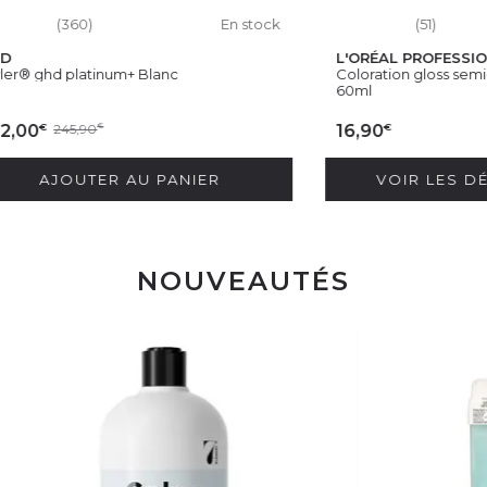
360)
En stock
(51)
L'ORÉAL PROFESSIONNEL
 platinum+ Blanc
Coloration gloss semi-permane
60ml
€
45,90
€
16,90
OUTER AU PANIER
VOIR LES DÉCLINA
NOUVEAUTÉS