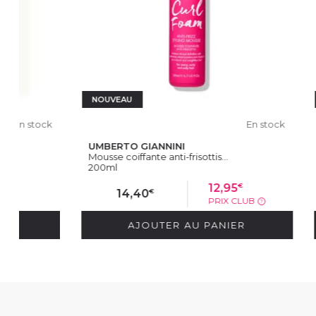
NOUVEAU
NOUVEAU
En stock
UMBERTO GIANNINI
7E ÉLÉMEN
Mousse coiffante anti-frisottis...
Shampoing po
200ml
500ml
€
12,95
€
14,40
14,9
PRIX CLUB
?
AJOUTER AU PANIER
AJ