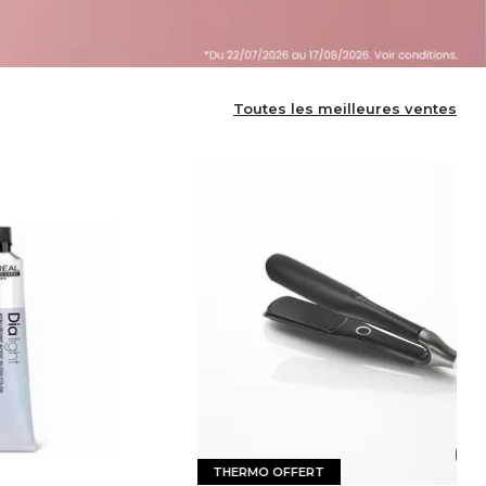
Toutes les meilleures ventes
-26 %
THERMO OFFERT