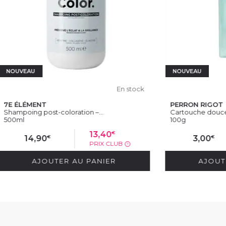
NOUVEAU
En stock
T
PERRON RIGOT
st-coloration –...
Cartouche douceur – épilation.
100g
€
13,40
2,8
€
€
0
3,00
PRIX CLUB
PRI
?
OUTER AU PANIER
AJOUTER AU PAN