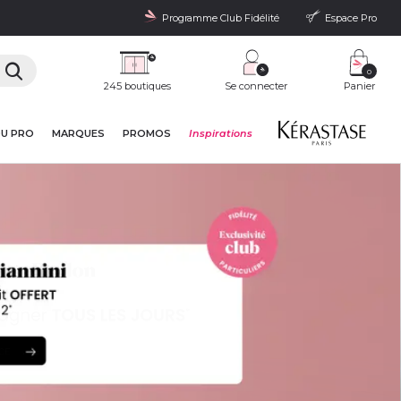
Programme Club Fidélité
Espace Pro
0
245 boutiques
Se connecter
Panier
DU PRO
MARQUES
PROMOS
Inspirations