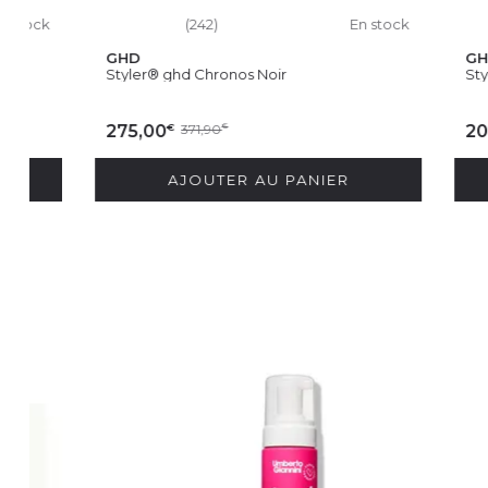
(242)
En stock
(
GHD
GHD
Styler® ghd Chronos Noir
Styler® ghd
€
€
275,00
371,90
€
202,00
2
AJOUTER AU PANIER
AJ