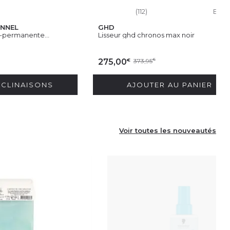
(112)
En stock
GHD
nte...
Lisseur ghd chronos max noir
€
275,00
373,95
€
ISONS
AJOUTER AU PANIER
Voir toutes les nouveautés