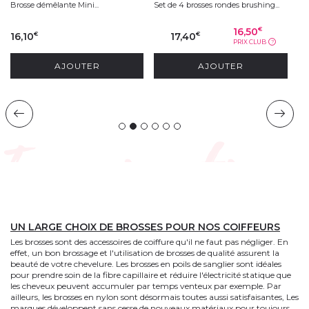
Brosse démêlante Mini...
Set de 4 brosses rondes brushing...
Br
16,50
€
16,10
17,40
2
€
€
PRIX CLUB
?
AJOUTER
AJOUTER
UN LARGE CHOIX DE BROSSES POUR NOS COIFFEURS
Les brosses sont des accessoires de coiffure qu'il ne faut pas négliger. En
effet, un bon brossage et l'utilisation de brosses de qualité assurent la
beauté de votre chevelure. Les brosses en poils de sanglier sont idéales
pour prendre soin de la fibre capillaire et réduire l'électricité statique que
les cheveux peuvent accumuler par temps venteux par exemple. Par
ailleurs, les brosses en nylon sont désormais toutes aussi satisfaisantes, Les
marques développent sans cesse de nouveaux matériaux pour toujours