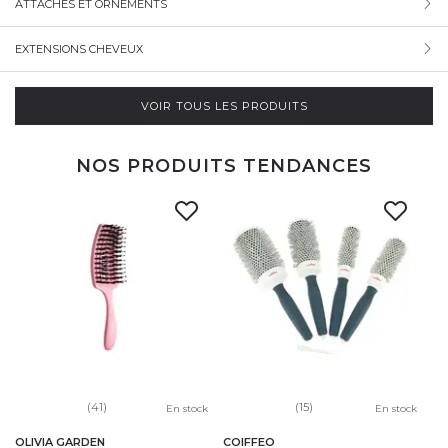
ATTACHES ET ORNEMENTS
EXTENSIONS CHEVEUX
VOIR TOUS LES PRODUITS
NOS PRODUITS TENDANCES
(41)
(15)
En stock
En stock
OLIVIA GARDEN
COIFFEO
OL