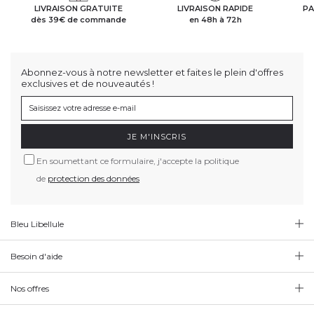
LIVRAISON GRATUITE
LIVRAISON RAPIDE
PA
dès 39€ de commande
en 48h à 72h
Abonnez-vous à notre newsletter et faites le plein d'offres
exclusives et de nouveautés !
JE M'INSCRIS
En soumettant ce formulaire, j'accepte la politique
de
protection des données
Bleu Libellule
Besoin d'aide
Nos offres