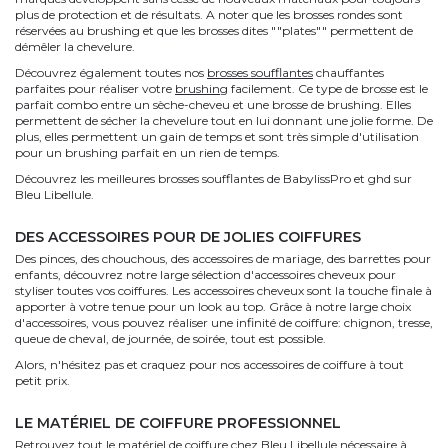
plus de protection et de résultats. A noter que les brosses rondes sont
réservées au brushing et que les brosses dites ""plates"" permettent de
démêler la chevelure.
Découvrez également toutes nos
brosses soufflantes
chauffantes
parfaites pour réaliser votre
brushing
facilement. Ce type de brosse est le
parfait combo entre un sèche-cheveu et une brosse de brushing. Elles
permettent de sécher la chevelure tout en lui donnant une jolie forme. De
plus, elles permettent un gain de temps et sont très simple d'utilisation
pour un brushing parfait en un rien de temps.
Découvrez les meilleures brosses soufflantes de BabylissPro et ghd sur
Bleu Libellule.
DES ACCESSOIRES POUR DE JOLIES COIFFURES
Des pinces, des chouchous, des accessoires de mariage, des barrettes pour
enfants, découvrez notre large sélection d'accessoires cheveux pour
styliser toutes vos coiffures. Les accessoires cheveux sont la touche finale à
apporter à votre tenue pour un look au top. Grâce à notre large choix
d'accessoires, vous pouvez réaliser une infinité de coiffure: chignon, tresse,
queue de cheval, de journée, de soirée, tout est possible.
Alors, n'hésitez pas et craquez pour nos accessoires de coiffure à tout
petit prix.
LE MATÉRIEL DE COIFFURE PROFESSIONNEL
Retrouvez tout le matériel de coiffure chez Bleu Libellule nécessaire à