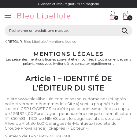
Livraison et retours gratuits en magasin
0
RETOUR
Bleu Libellule
Mentions légales
MENTIONS LÉGALES
Les présentes mentions légales pouvant être modifiées à tout moment et sans
préavis, nous vous invitons à les consulter régulièrement.
Article 1 – IDENTITÉ DE
L’ÉDITEUR DU SITE
Le site www.bleulibellule.com et ses sous-domaines (ci-après
collectivement dénommés le « Site ») sont la propriété de la
société CSP LOGISTICS, société par actions simplifiée au capital
de 1.561.924,00 Euros, ayant pour numéro unique d’identification
411 350 481 – RCS de NIMES dont le siège social est situé au 1
Allée du Piot 30 660 Gallargues-le-Montueux (société du
Groupe Provalliance) (ci-après l’« Éditeur »).
Numéro de TVA : FR92 411 350 481