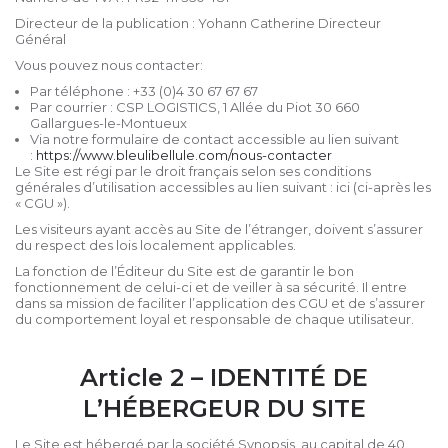
Directeur de la publication : Yohann Catherine Directeur
Général
Vous pouvez nous contacter:
Par téléphone : +33 (0)4 30 67 67 67
Par courrier : CSP LOGISTICS, 1 Allée du Piot 30 660
Gallargues-le-Montueux
Via notre formulaire de contact accessible au lien suivant
:
https://www.bleulibellule.com/nous-contacter
Le Site est régi par le droit français selon ses conditions
générales d’utilisation accessibles au lien suivant : ici (ci-après les
« CGU »).
Les visiteurs ayant accès au Site de l’étranger, doivent s’assurer
du respect des lois localement applicables.
La fonction de l’Éditeur du Site est de garantir le bon
fonctionnement de celui-ci et de veiller à sa sécurité. Il entre
dans sa mission de faciliter l’application des CGU et de s’assurer
du comportement loyal et responsable de chaque utilisateur.
Article 2 – IDENTITÉ DE
L’HÉBERGEUR DU SITE
Le Site est hébergé par la société Synopsis, au capital de 40