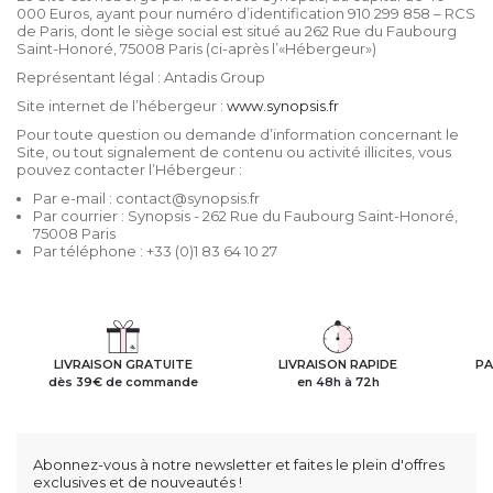
000 Euros, ayant pour numéro d’identification 910 299 858 – RCS
de Paris, dont le siège social est situé au 262 Rue du Faubourg
Saint-Honoré, 75008 Paris (ci-après l’«Hébergeur»)
Représentant légal : Antadis Group
Site internet de l’hébergeur :
www.synopsis.fr
Pour toute question ou demande d’information concernant le
Site, ou tout signalement de contenu ou activité illicites, vous
pouvez contacter l’Hébergeur :
Par e-mail : contact@synopsis.fr
Par courrier : Synopsis - 262 Rue du Faubourg Saint-Honoré,
75008 Paris
Par téléphone : +33 (0)1 83 64 10 27
LIVRAISON GRATUITE
LIVRAISON RAPIDE
PA
dès 39€ de commande
en 48h à 72h
Abonnez-vous à notre newsletter et faites le plein d'offres
exclusives et de nouveautés !