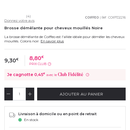
(4)
COIFFEO
| Réf :
COIPTD2216
Donnez votre avis
Brosse démêlante pour cheveux mouillés Noire
La brosse démêlante de Coiffeo est l'alliée idéale pour démêler les cheveux
mouillés. Coloris noir.
En savoir plus
8,80
€
9,30
€
PRIX CLUB
?
Je cagnotte
0,45
€
Club Fidélité
avec le
?
AJOUTER AU PANIER
Livraison à domicile ou en point de retrait
En stock