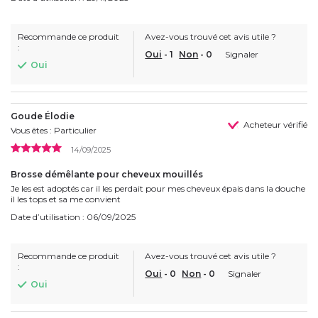
Recommande ce produit
Avez-vous trouvé cet avis utile ?
:
Oui
-
1
Non
-
0
Signaler
Oui
Goude Élodie
Acheteur vérifié
Vous êtes : Particulier
14/09/2025
Brosse démêlante pour cheveux mouillés
Je les est adoptés car il les perdait pour mes cheveux épais dans la douche
il les tops et sa me convient
Date d’utilisation : 06/09/2025
Recommande ce produit
Avez-vous trouvé cet avis utile ?
:
Oui
-
0
Non
-
0
Signaler
Oui