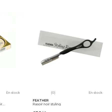
IER
AJOUTER AU PANIER
En stock
(0)
En stock
FEATHER
...
Rasoir noir styling
€