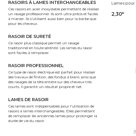
RASOIRS À LAMES INTERCHANGEABLES
Lames pour 
Ces rasoirs en acier inoxydable permettent de réaliser
€
2,30
un rasage professionnel. Ils sont ultra précis et faciles
à manier. Ils s'utilisent aussi bien pour la barbe que
pour les cheveux.
AJ
RASOIR DE SURETÉ
Ce rasoir plus classique permet un rasage
traditionnel en toute sérénité. Les lames du rasoir
sont faciles à remplacer.
RASOIR PROFESSIONNEL
Ce type de rasoir électrique est parfait pour réaliser
des travaux de finition, des fondus à blanc ainsi que
des rasages de la tête entière sur des cheveux très
courts. Il garantit un résultat propre et net.
LAMES DE RASOIR
Ces lames sont indispensables pour l'utilisation de
rasoirs à lames interchangeables. Elles permettent
de remplacer les anciennes lames pour prolonger la
durée de vie du rasoir.
(1