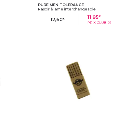
PURE MEN TOLERANCE
.
Rasoir à lame interchangeable...
€
11,95
€
12,60
PRIX CLUB
?
IER
AJOUTER AU PANIER