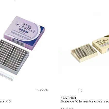
OUTER AU PANIER
AJOUTER AU PAN
En stock
(11)
FEATHER
oir x10
Boite de 10 lames longues rasoir
€