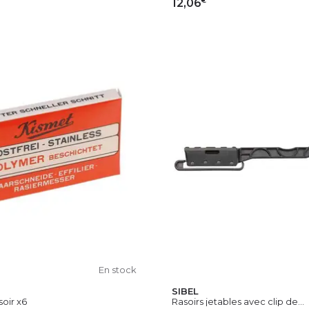
12,06
OUTER AU PANIER
AJOUTER AU PAN
En stock
SIBEL
oir x6
Rasoirs jetables avec clip de...