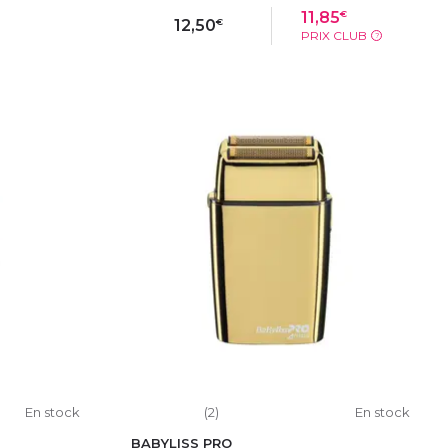
€
11,85
€
12,50
PRIX CLUB
?
IER
AJOUTER AU PANIER
En stock
(2)
En stock
BABYLISS PRO