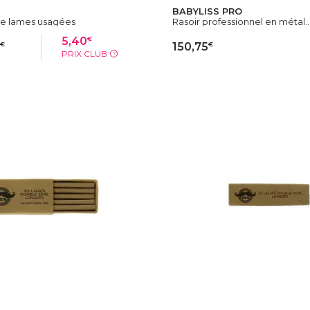
BABYLISS PRO
de lames usagées
Rasoir professionnel en métal..
€
5,40
€
€
150,75
PRIX CLUB
?
OUTER AU PANIER
AJOUTER AU PAN