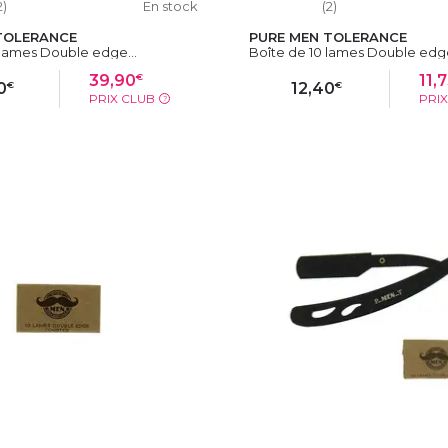
2)
En stock
(2)
TOLERANCE
PURE MEN TOLERANCE
 lames Double edge...
Boîte de 10 lames Double edge
€
39,90
11,
€
€
0
12,40
PRIX CLUB
PRI
?
OUTER AU PANIER
AJOUTER AU PAN