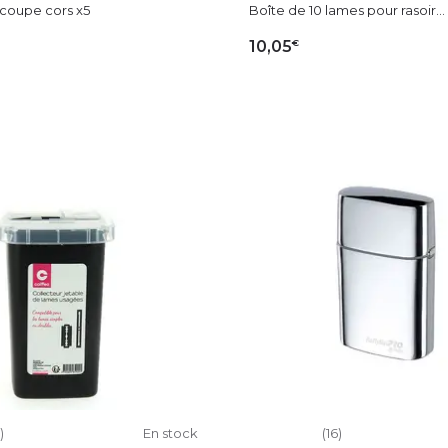
coupe cors x5
Boîte de 10 lames pour rasoir...
€
10,05
OUTER AU PANIER
AJOUTER AU PAN
)
En stock
(16)