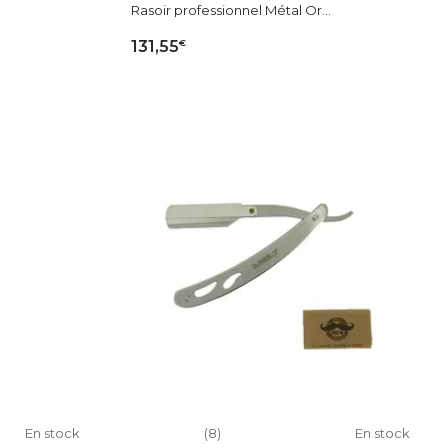
Rasoir professionnel Métal Or...
€
131,55
IER
AJOUTER AU PANIER
En stock
(8)
En stock