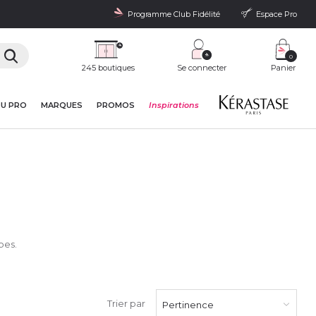
Programme Club Fidélité
Espace Pro
0
245 boutiques
Se connecter
Panier
DU PRO
MARQUES
PROMOS
Inspirations
bes.
Trier par
Pertinence