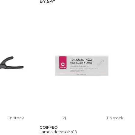
67,54
IER
AJOUTER AU PANIER
En stock
(2)
En stock
COIFFEO
Lames de rasoir x10