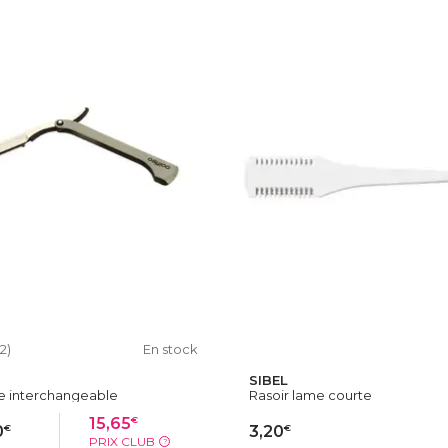
12)
En stock
SIBEL
me interchangeable
Rasoir lame courte
€
15,65
€
€
0
3,20
PRIX CLUB
?