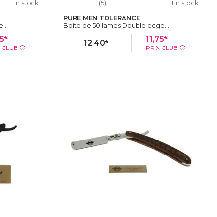
En stock
(5)
En stock
PURE MEN TOLERANCE
...
Boîte de 50 lames Double edge...
€
€
75
11,75
€
12,40
X CLUB
PRIX CLUB
?
?
IER
AJOUTER AU PANIER