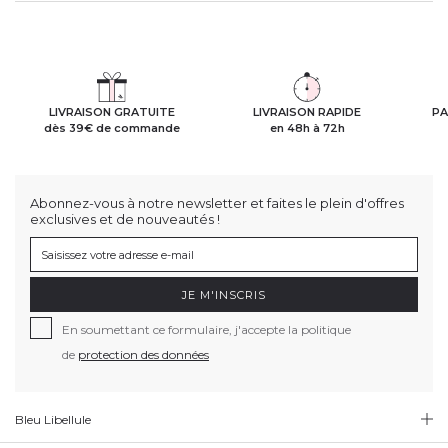
LIVRAISON GRATUITE
LIVRAISON RAPIDE
PA
dès 39€ de commande
en 48h à 72h
Abonnez-vous à notre newsletter et faites le plein d'offres
exclusives et de nouveautés !
JE M'INSCRIS
En soumettant ce formulaire, j'accepte la politique
de
protection des données
Bleu Libellule