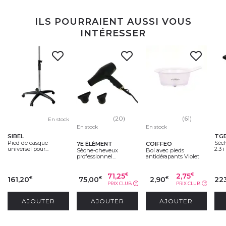
ILS POURRAIENT AUSSI VOUS
INTÉRESSER
(20)
(61)
En stock
En stock
En stock
SIBEL
TG
Pied de casque
Sèch
7E ÉLÉMENT
COIFFEO
universel pour...
2.3 i
Sèche-cheveux
Bol avec pieds
professionnel...
antidérapants Violet
71,25
2,75
€
€
161,20
75,00
2,90
22
€
€
€
PRIX CLUB
PRIX CLUB
?
?
AJOUTER
AJOUTER
AJOUTER