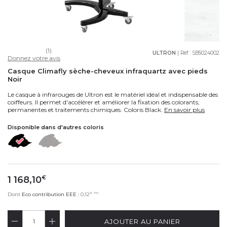
(1)
ULTRON
| Réf :
SB5024002
Donnez votre avis
Casque Climafly sèche-cheveux infraquartz avec pieds
Noir
Le casque à infrarouges de Ultron est le matériel idéal et indispensable des
coiffeurs. Il permet d'accélérer et améliorer la fixation des colorants,
permanentes et traitements chimiques. Coloris Black.
En savoir plus
Disponible dans d'autres coloris
1 168,10
€
€
TTC
Dont
Eco contribution EEE :
0,12
AJOUTER AU PANIER