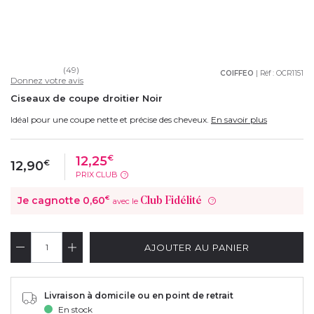
(49)
COIFFEO
| Réf :
OCR1151
Donnez votre avis
Ciseaux de coupe droitier Noir
Idéal pour une coupe nette et précise des cheveux.
En savoir plus
12,25
€
12,90
€
PRIX CLUB
?
Je cagnotte
0,60
€
Club Fidélité
avec le
?
AJOUTER AU PANIER
Livraison à domicile ou en point de retrait
En stock