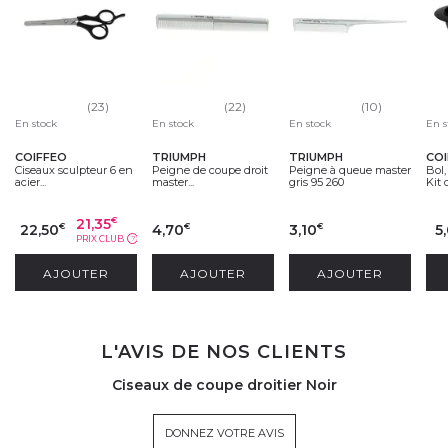
(23)
(22)
(10)
En stock
En stock
En stock
En s
COIFFEO
TRIUMPH
TRIUMPH
CO
Ciseaux sculpteur 6 en
Peigne de coupe droit
Peigne à queue master
Bol,
acier...
master...
gris 95 260
Kit d
21,35
€
22,50
4,70
3,10
5
€
€
€
PRIX CLUB
?
AJOUTER
AJOUTER
AJOUTER
L'AVIS DE NOS CLIENTS
Ciseaux de coupe droitier Noir
DONNEZ VOTRE AVIS