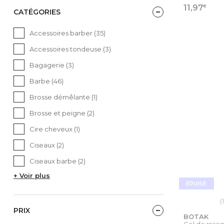
€
11,97
CATÉGORIES
VOIR
Accessoires barber (35)
Accessoires tondeuse (3)
Bagagerie (3)
Barbe (46)
Brosse démêlante (1)
Brosse et peigne (2)
Cire cheveux (1)
Ciseaux (2)
Ciseaux barbe (2)
+ Voir plus
ÉPUISÉ
(1
PRIX
BOTAK
Gel de rasag