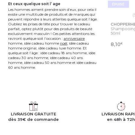
et ceux quelque soit l’ age
ÉPUISÉ
Les hommes aiment prendre soin d’eux, pour cela il
existe une multitude de produits et de marques qui
(
peuvent répondre à leurs attentes quelque soit l’âge.
Oubliez les prises de tête pour trouver le cadeau
CHOPPERH
Shampooing 
parfait, optez plutôt pour des produits de beauté
50ml
exclusivement masculin ! Ces petites attentions les
raviront quelque soit l’occasion :
anniversaire
homme, idée cadeau homme
noël
, idée cadeau
€
8,10
homme original, idée cadeau luxe homme. Et
quelque soit l’âge : idée cadeau 18 ans homme, idée
cadeau 30 ans homme, idée cadeau 40 ans
VOIR
homme, idée cadeau 50 ans homme et idée cadeau
60 ans homme.
LIVRAISON GRATUITE
LIVRAISON RAP
dès 39€ de commande
en 48h à 72