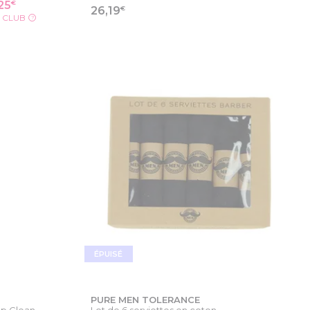
€
25
€
26,19
X CLUB
?
ODUIT
VOIR LA FICHE PRODUIT
ÉPUISÉ
PURE MEN TOLERANCE
ep Clean
Lot de 6 serviettes en coton...