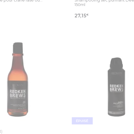
150ml
€
27,15
 LA FICHE PRODUIT
VOIR LA FICHE PR
ÉPUISÉ
3)