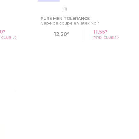
(1)
PURE MEN TOLERANCE
Cape de coupe en latex Noir
€
€
10
11,55
€
12,20
X CLUB
PRIX CLUB
?
?
ODUIT
VOIR LA FICHE PRODUIT