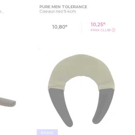
PURE MEN TOLERANCE
..
Ciseaux nez 9.4cm
€
10,25
€
10,80
PRIX CLUB
?
ODUIT
VOIR LA FICHE PRODUIT
ÉPUISÉ