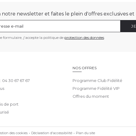
otre newsletter et faites le plein d'offres exclusives e
J
 formulaire, j'accepte la politique de
protection des données
E
NOS OFFRES
 : 04 30 67 67 67
Programme Club Fidélité
us
Programme Fidélité VIP
Offres du moment
ais de port
urisé
stion des cookies
Déclaration d'accessibilité
Plan du site