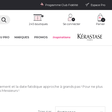
Programme Club Fidélité
Espace Pro
0
245 boutiques
Se connecter
Panier
DU PRO
MARQUES
PROMOS
Inspirations
ement et la date fatidique approche à grands pas ! Pour ne plus
 Messieurs !
Trier par
Pertinence