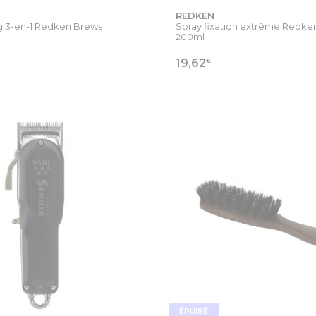
REDKEN
 3-en-1 Redken Brews
Spray fixation extrême Redken.
200ml
€
19,62
 LA FICHE PRODUIT
VOIR LA FICHE PR
ÉPUISÉ