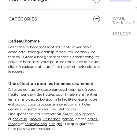
(
WAHL
CATÉGORIES
Tondeuse Sen
€
199,02
cadeau homme
Les cadeaux
hommes
sont souvent un véritable
VOIR
casse-tête : manque d'inspiration, peu de choix, de
temps… Grâce à nos gammes spécialement conçues
pour les hommes, vous pourrez trouver en quelques
clics un cadeau qui saura faire plaisir et ravir celui qui
le recevra.
une sélection pour les hommes seulement
Dites adieu aux longues séances shopping où vous
hésiter pendant des heures pour finalement rentrer
les mains vides, et bonjour à la facilité grâce à notre
e-shop qui vous propose une sélection d'articles
dédiés à la gente masculine ! Retrouvez
l’indispensable pour entretenir
barbe
,
moustache
et
cheveux
:
rasoirs
,
kit barber
,
peigne
, crème
après-
rasage
et
shampoings
,
cire
,
gel
… De quoi gâter et
faire plaisir à ces messieurs.