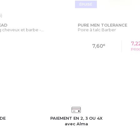
ÉPUISÉ
5)
EAD
PURE MEN TOLERANCE
cheveux et barbe -...
Poire à talc Barber
7,2
€
7,60
PRI
 LA FICHE PRODUIT
VOIR LA FICHE PR
IDE
PAIEMENT EN 2, 3 OU 4X
h
avec Alma