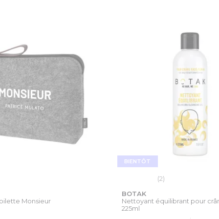
BIENTÔT
(2)
BOTAK
oilette Monsieur
Nettoyant équilibrant pour crân
225ml