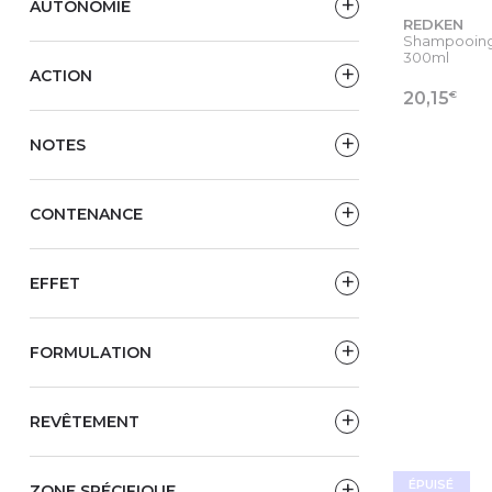
AUTONOMIE
REDKEN
Shampooing
300ml
ACTION
€
20,15
NOTES
VOIR
CONTENANCE
EFFET
FORMULATION
REVÊTEMENT
ÉPUISÉ
ZONE SPÉCIFIQUE