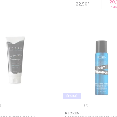
20,
€
22,50
PRI
 LA FICHE PRODUIT
VOIR LA FICHE PR
ÉPUISÉ
)
(3)
REDKEN
e pour crâne rasé ou...
Shampooing sec purifiant De