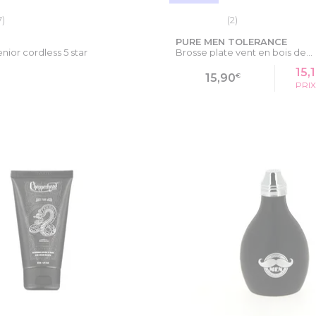
7)
(2)
PURE MEN TOLERANCE
ior cordless 5 star
Brosse plate vent en bois de...
15,
€
15,90
PRI
 LA FICHE PRODUIT
VOIR LA FICHE PR