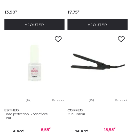
13,90
17,75
€
€
AJOUTER
AJOUTER
(14)
(15)
En stock
En stock
ESTHEO
COIFFEO
Base perfection 5 bénéfices
Mini lisseur
11ml
6,55
15,95
€
€
6,90
16,80
€
€