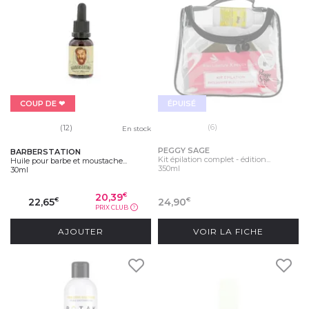
COUP DE ❤
ÉPUISÉ
(6)
(12)
En stock
PEGGY SAGE
BARBERSTATION
Kit épilation complet - édition...
Huile pour barbe et moustache...
350ml
30ml
20,39
€
22,65
24,90
€
€
PRIX CLUB
?
AJOUTER
VOIR LA FICHE