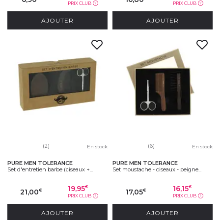
PRIX CLUB
PRIX CLUB
?
?
AJOUTER
AJOUTER
(2)
(6)
En stock
En stock
PURE MEN TOLERANCE
PURE MEN TOLERANCE
Set d'entretien barbe (ciseaux +...
Set moustache - ciseaux - peigne...
19,95
16,15
€
€
21,00
17,05
€
€
PRIX CLUB
PRIX CLUB
?
?
AJOUTER
AJOUTER