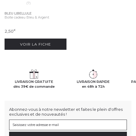
(7)
BLEU LIBELLULE
Boîte cadeau Bleu & Argent
2,50
€
VOIR LA FICHE
LIVRAISON GRATUITE
LIVRAISON RAPIDE
PA
dès 39€ de commande
en 48h à 72h
Abonnez-vous à notre newsletter et faites le plein d'offres
exclusives et de nouveautés !