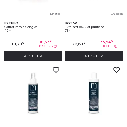
En stock
En stock
ESTHEO
BOTAK
Coffret vernis à ongles...
Exfoliant doux et purifiant...
40ml
75ml
18,33
23,94
€
€
19,30
26,60
€
€
PRIX CLUB
PRIX CLUB
?
?
AJOUTER
AJOUTER