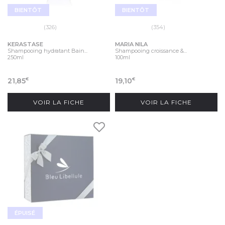
BIENTÔT
BIENTÔT
(326)
(354)
KERASTASE
MARIA NILA
Shampooing hydratant Bain...
Shampooing croissance &...
250ml
100ml
21,85
19,10
€
€
VOIR LA FICHE
VOIR LA FICHE
ÉPUISÉ