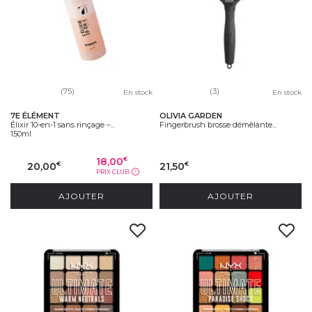
(75)
(3)
En stock
En stock
7E ÉLÉMENT
OLIVIA GARDEN
Élixir 10-en-1 sans rinçage –...
Fingerbrush brosse démêlante...
150ml
18,00
€
20,00
21,50
€
€
PRIX CLUB
?
AJOUTER
AJOUTER