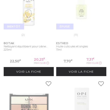
BIENTÔT
ÉPUISÉ
(2)
(11)
BOTAK
ESTHEO
Nettoyant équilibrant pour crâne...
Huile cuticules et ongles
225ml
11ml
20,25
7,31
€
€
22,50
7,70
€
€
PRIX CLUB
PRIX CLUB
?
?
VOIR LA FICHE
VOIR LA FICHE