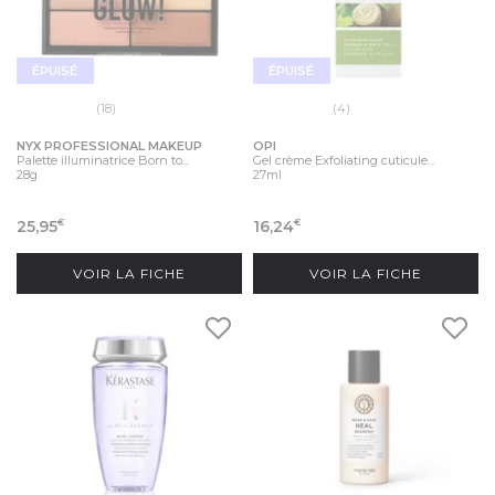
ÉPUISÉ
ÉPUISÉ
(18)
(4)
NYX PROFESSIONAL MAKEUP
OPI
Palette illuminatrice Born to...
Gel crème Exfoliating cuticule...
28g
27ml
25,95
16,24
€
€
VOIR LA FICHE
VOIR LA FICHE