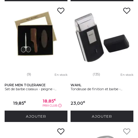
(9)
(135)
En stock
En stock
PURE MEN TOLERANCE
WAHL
Set de barbe ciseaux - peigne -...
Tondeuse de finition et barbe -...
18,85
€
19,85
23,00
€
€
PRIX CLUB
?
AJOUTER
AJOUTER