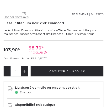
(13)
7E ÉLÉMENT
| Réf :
E7LTD
Donnez votre avis
Lisseur titanium noir 230° Diamond
Le fer à lisser Diamond titanium noir de 7ème Element est idéal pour
réaliser des lissages brésiliens et des lissages au tanin.
En savoir plus
98,70
€
103,90
€
PRIX CLUB
?
€
TTC
Dont
Eco contribution EEE :
0,12
AJOUTER AU PANIER
Livraison à domicile ou en point de retrait
En stock
Disponibilité en boutique