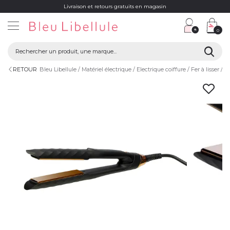
Livraison et retours gratuits en magasin
0
RETOUR
Bleu Libellule
Matériel électrique
Electrique coiffure
Fer à lisser
Li