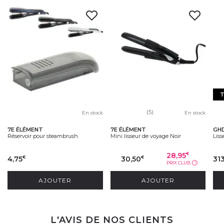
(5)
En stock
En stock
7E ÉLÉMENT
7E ÉLÉMENT
GH
Réservoir pour steambrush
Mini lisseur de voyage Noir
Liss
28,95
€
4,75
30,50
31
€
€
PRIX CLUB
?
AJOUTER
AJOUTER
L'AVIS DE NOS CLIENTS