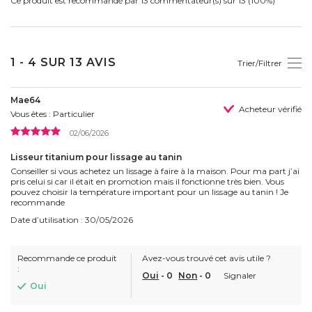
Ce produit est recommandé par 13 commentateur(s) sur 13 (100%)
1 - 4 SUR 13 AVIS
Trier/Filtrer
Mae64
Acheteur vérifié
Vous êtes : Particulier
02/06/2026
Lisseur titanium pour lissage au tanin
Conseiller si vous achetez un lissage à faire à la maison. Pour ma part j’ai
pris celui si car il était en promotion mais il fonctionne très bien. Vous
pouvez choisir la température important pour un lissage au tanin ! Je
recommande
Date d’utilisation : 30/05/2026
Recommande ce produit
Avez-vous trouvé cet avis utile ?
:
Oui
-
0
Non
-
0
Signaler
Oui