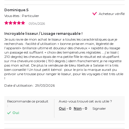
Dominique.S
Acheteur vérifié
Vous êtes : Particulier
01/04/2026
Incroyable lisseur / Lissage remarquable !
Je suis ravie de mon achat le lisseur a toutes les caractéristiques que je
recherchais : facilité d’utilisation + bonne prise en main, légèreté de
l’appareil+ brillance ultime et douceur des cheveux + rapidité du lissage
un passage est suffisant + choix des températures réglables … j’ai lissé (
210 degrés) les cheveux épais de ma petite fille le résultat est stupéfiant
sur ma chevelure colorée ( 190 degrés ) idem franchement je ne regrette
pas mon achat. De plus la vendeuse de bleu libellule a Salaise m’a très
bien conseillé ! Un tout petit bémol : pour le prix la marque aurait pu
prévoir une trousse pour ranger le lisseur, pour les voyages c’est très utile
!
Date d’utilisation : 29/03/2026
Recommande ce produit
Avez-vous trouvé cet avis utile ?
:
Oui
-
0
Non
-
0
Signaler
Oui