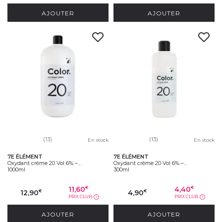
AJOUTER
AJOUTER
(13)
(13)
En stock
En stock
7E ÉLÉMENT
7E ÉLÉMENT
Oxydant crème 20 Vol 6% –...
Oxydant crème 20 Vol 6% –...
1000ml
300ml
11,60
4,40
€
€
12,90
4,90
€
€
PRIX CLUB
PRIX CLUB
?
?
AJOUTER
AJOUTER