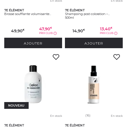
En stock
En stock
7E ÉLÉMENT
7E ÉLÉMENT
Brosse soufflante volumisante...
Shampoing post-coloration –...
500ml
47,90
13,40
€
€
49,90
14,90
€
€
PRIX CLUB
PRIX CLUB
?
?
AJOUTER
AJOUTER
NOUVEAU
(16)
En stock
En stock
7E ÉLÉMENT
7E ÉLÉMENT