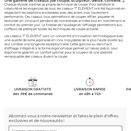
des produits de soin pour les cheveux
Offrez une cure de beauté à vos cheveux avec la ligne de soin pour cheveux
"Care Line" ! Avec le sérum aux protéines de soie et le soin hydratant bi-phase
aux extraits de protéines végétales et de kératine, 7
ÉLÉMENT lance sa ligne de
e
produits de soin pour les cheveux
. Le sérum aux protéines de soie hydrate
intensément la chevelure et pénètre la fibre capillaire, pour des cheveux
brillants, durablement nourris. Le soin hydratant bi-phase agit en profondeur
pour nourrir et hydrater les cheveux secs et abimés. Sa formule à base de
protéines végétales et de kératine hydrolysée assure simultanément une action
lissante et tonifiante, pour redonner souplesse et vitalité à la chevelure.
du matériel électrique professionnel
7
ÉLÉMENT propose un large choix d'
appareil électrique professionnel
pour
e
affirmer votre style ! Des lisseurs, sèche-cheveux et tondeuses. Egalement la
brosse vapeur professionnelle "Steambrush" qui diffuse de la vapeur en
continue pour protéger la fibre capillaire en profondeur pendant le brushing.
une gamme de ciseaux (de coupe, sculpteur, denté, convexe...)
Chaque styliste maîtrise sa propre technique de coupe. Pour satisfaire la
créativité et les exigences de tous, les ciseaux 7
ÉLÉMENT ont été façonnés en
e
respectant les traditions ancestrales avec des aciers inox hautement
performants. Ces ciseaux vous permettront de couper, effiler, piqueter et
texturiser en innovant pendant de nombreuses années tout en maintenant le
confort du premier jour. La finesse de l'ajustage et l'affûtage permettront aux
coiffeurs de pratiquer toutes les techniques de coupe actuelle.
Les ciseaux 7
ÉLÉMENT sont un concentré d'innovation technologique avec
e
une qualité de lame japonaise en inox inoxydable de la plus haute dureté qui
leur confère une longévité exceptionnelle. Cette gamme au tranchant
d'effilage intégré et à la forme ergonomique permet un travail précis. Leur
ergonomie garantit un confort optimal pour le coupeur et une stabilité
remarquable des ciseaux durant la coupe.