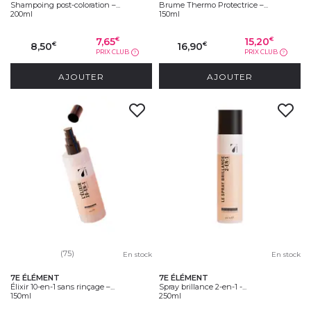
Shampoing post-coloration –...
Brume Thermo Protectrice –...
200ml
150ml
7,65
15,20
€
€
8,50
16,90
€
€
PRIX CLUB
PRIX CLUB
?
?
AJOUTER
AJOUTER
(75)
En stock
En stock
7E ÉLÉMENT
7E ÉLÉMENT
Élixir 10-en-1 sans rinçage –...
Spray brillance 2-en-1 -...
150ml
250ml