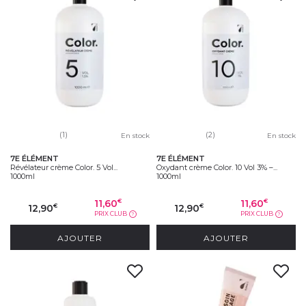
(1)
(2)
En stock
En stock
7E ÉLÉMENT
7E ÉLÉMENT
Révélateur crème Color. 5 Vol...
Oxydant crème Color. 10 Vol 3% –...
1000ml
1000ml
11,60
11,60
€
€
12,90
12,90
€
€
PRIX CLUB
PRIX CLUB
?
?
AJOUTER
AJOUTER