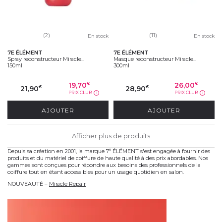
(2)
(11)
En stock
En stock
7E ÉLÉMENT
7E ÉLÉMENT
Spray reconstructeur Miracle...
Masque reconstructeur Miracle...
150ml
300ml
19,70
26,00
€
€
21,90
28,90
€
€
PRIX CLUB
PRIX CLUB
?
?
AJOUTER
AJOUTER
Afficher plus de produits
Depuis sa création en 2001, la marque 7
ÉLÉMENT s'est engagée à fournir des
e
produits et du matériel de coiffure de haute qualité à des prix abordables. Nos
gammes sont conçues pour répondre aux besoins des professionnels de la
coiffure tout en étant accessibles pour un usage quotidien en salon.
NOUVEAUTÉ –
Miracle Repair