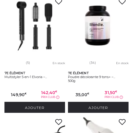
(5)
(34)
En stock
En stock
7E ÉLÉMENT
7E ÉLÉMENT
Multistyler 5-en-1 Elvoria –...
Poudre décolorante 9 tons+ –...
500g
142,40
31,50
€
€
149,90
35,00
€
€
PRIX CLUB
PRIX CLUB
?
?
AJOUTER
AJOUTER