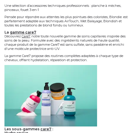
ÉLÉMENT
, conçue pour créer des
blonds sur mesure
avec une
précision
technologique inédite
. Enrichie en
pigments violets neutralisants
, cette
gamme permet d’obtenir un
éclaircissement jusqu’à 9 tons+
.
La gamme Blondie. comprend :
Une
poudre décolorante non volatile
, disponible en
500g
et en
sachets 45g
Des
oxydants crème
10, 20 et 30 volumes en formats
90 ml
et
1000 ml
Un
shampoing violet déjaunisseur 300 ml
, pour une
pré-neutralisation
immédiate
Une sélection d’
accessoires techniques professionnels
: planche à mèches,
pinceaux, fouet 3-en-1
Pensée pour répondre aux attentes les plus pointues des coloristes, Blondie. est
parfaitement adaptée aux techniques
AirTouch
,
Wet Balayage
,
Blondish
et
toutes les prestations de blond fondu ou lumineux.
la
gamme care7
Découvrez
Care7
, notre toute nouvelle gamme de soins capillaires inspirée des
soins de la peau. Formulée avec des ingrédients naturels de haute qualité,
chaque produit de la gamme Care7 est sans sulfate, sans parabène et enrichi
d'une molécule protectrice anti-UV.
La gamme Care7 propose des routines complètes adaptées à chaque type de
cheveux, offrant hydratation, réparation et protection.