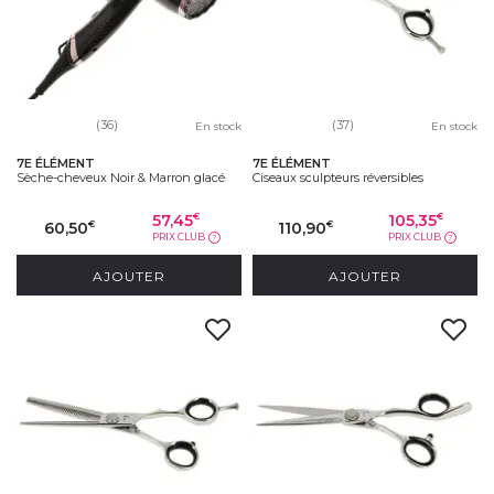
(36)
(37)
En stock
En stock
7E ÉLÉMENT
7E ÉLÉMENT
Sèche-cheveux Noir & Marron glacé
Ciseaux sculpteurs réversibles
57,45
105,35
€
€
60,50
110,90
€
€
PRIX CLUB
PRIX CLUB
?
?
AJOUTER
AJOUTER