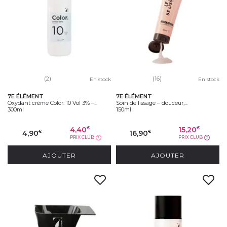
(2)
(16)
En stock
En stock
7E ÉLÉMENT
7E ÉLÉMENT
Oxydant crème Color. 10 Vol 3% –...
Soin de lissage – douceur,...
300ml
150ml
4,40
15,20
€
€
4,90
16,90
€
€
PRIX CLUB
PRIX CLUB
?
?
AJOUTER
AJOUTER