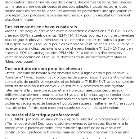
répare et renforce la fibre capillaire. Le fluide sans rinçage, le masque de nuit et
le sérum nourrissent intensément les cheveux, réduisent la casse et
préviennent les pointes fourchues. Utilisez l'ensemble de la gamme pour une
réparation complète et durable.
blond highlight
Blond Highlight
est conçue pour les cheveux blonds, décolorés ou gris.
Enrichie en
acide hyaluronique
,
camomille
et
pigments violets
, cette sous-
gamme hydrate, illumine et neutralise les reflets jaunes indésirables. Le bouclier
anti-UV protège les cheveux des dommages causés par le soleil. La gamme
inclut un shampoing, un masque et un spray sans rinçage pour une routine
complète d'illumination et de protection.
une gamme d’accessoires pour la coloration
Retrouvez parmi la gamme de produits 7
ÉLÉMENT, des
accessoires pour
e
réaliser des colorations
(pinceaux, bols...), du petit mobilier et du matériel (table
à roulette, chariot...) prenant en compte les différentes méthodes d'application
de coloration, des défrisants, des décolorants, des crèmes de soins, des lissages...
La marque a créée des pinceaux et des bols adaptés à toutes les techniques
même dans les petites touches. Ces accessoires permettent une application et
une répartition précise et rapide sur les cheveux, pour un résultat uniforme et
plus économique.
des extensions en cheveux naturels
Prenez une longueur d'avance avec la collection d'
extensions 7
ÉLÉMENT
en
e
cheveux 100 % naturels garantis REMY HAIR ! Vous pourrez avoir une chevelure
plus longue et plus volumineuse en seulement quelques minutes. La gamme
est disponible en 18 couleurs pour les extensions kératine et en 9 couleurs pour
les extensions à clips. Les extensions de cheveux kératine 7
ÉLÉMENT sont en
e
cheveux 100% naturels garanties REMY HAIR
. La collection d'extensions
kératine se décline en 18 couleurs, dont des couleurs méchées et fantaisies
(bleu, rose, rouge).