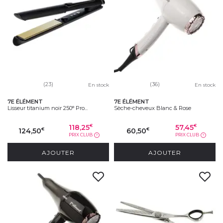
(23)
(36)
En stock
En stock
7E ÉLÉMENT
7E ÉLÉMENT
Lisseur titanium noir 250° Pro...
Sèche-cheveux Blanc & Rose
118,25
57,45
€
€
124,50
60,50
€
€
PRIX CLUB
PRIX CLUB
?
?
AJOUTER
AJOUTER