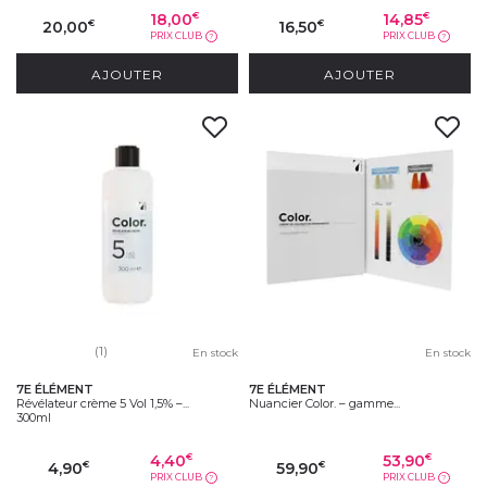
18,00
14,85
€
€
20,00
16,50
€
€
PRIX CLUB
PRIX CLUB
?
?
AJOUTER
AJOUTER
(1)
En stock
En stock
7E ÉLÉMENT
7E ÉLÉMENT
Révélateur crème 5 Vol 1,5% –...
Nuancier Color. – gamme...
300ml
4,40
53,90
€
€
4,90
59,90
€
€
PRIX CLUB
PRIX CLUB
?
?