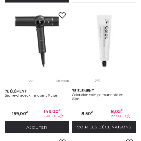
(61)
(65)
En stock
7E ÉLÉMENT
7E ÉLÉMENT
Coloration soin permanente en...
Sèche-cheveux innovant Pulse
60ml
149,00
8,05
€
€
159,00
8,50
€
€
PRIX CLUB
PRIX CLUB
?
?
AJOUTER
VOIR LES DÉCLINAISONS