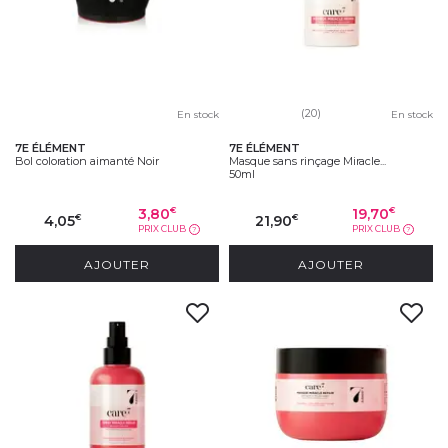
(20)
En stock
En stock
7E ÉLÉMENT
7E ÉLÉMENT
Bol coloration aimanté Noir
Masque sans rinçage Miracle...
50ml
3,80
19,70
€
€
4,05
21,90
€
€
PRIX CLUB
PRIX CLUB
?
?
AJOUTER
AJOUTER