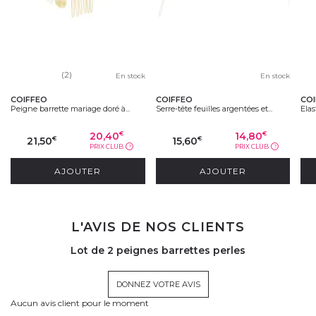
(2)
En stock
En stock
COIFFEO
COIFFEO
CO
Peigne barrette mariage doré à...
Serre-tête feuilles argentées et...
Ela
20,40
14,80
€
€
21,50
15,60
€
€
PRIX CLUB
PRIX CLUB
?
?
AJOUTER
AJOUTER
L'AVIS DE NOS CLIENTS
Lot de 2 peignes barrettes perles
DONNEZ VOTRE AVIS
Aucun avis client pour le moment