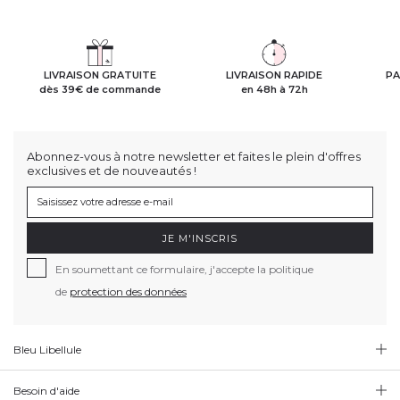
LIVRAISON GRATUITE
LIVRAISON RAPIDE
PA
dès 39€ de commande
en 48h à 72h
Abonnez-vous à notre newsletter et faites le plein d'offres
exclusives et de nouveautés !
JE M'INSCRIS
En soumettant ce formulaire, j'accepte la politique
de
protection des données
Bleu Libellule
Besoin d'aide