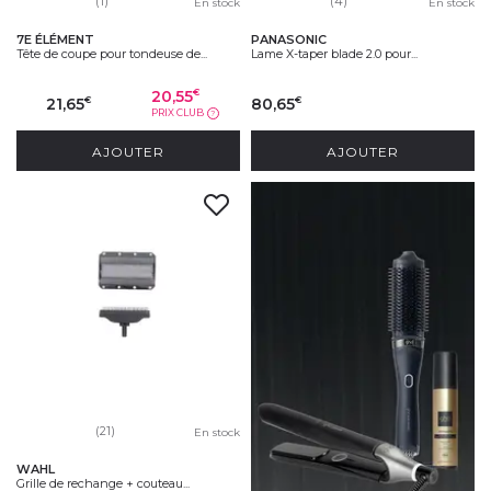
(1)
(4)
En stock
En stock
7E ÉLÉMENT
PANASONIC
Tête de coupe pour tondeuse de...
Lame X-taper blade 2.0 pour...
20,55
€
21,65
80,65
€
€
PRIX CLUB
?
AJOUTER
AJOUTER
(21)
En stock
WAHL
Grille de rechange + couteau...