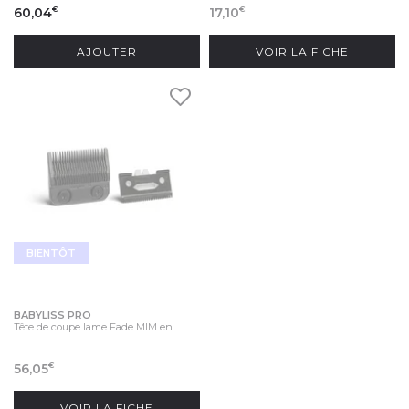
60,04
17,10
€
€
AJOUTER
VOIR LA FICHE
BIENTÔT
BABYLISS PRO
Tête de coupe lame Fade MIM en...
56,05
€
VOIR LA FICHE