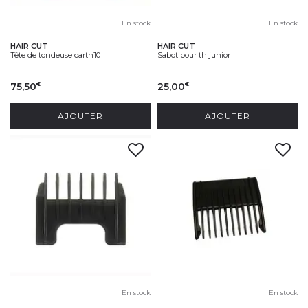
En stock
En stock
HAIR CUT
HAIR CUT
Tête de tondeuse carth10
Sabot pour th junior
75,50
25,00
€
€
AJOUTER
AJOUTER
En stock
En stock