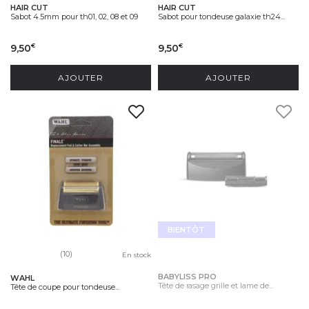
HAIR CUT
HAIR CUT
Sabot 4.5mm pour th01, 02, 08 et 09
Sabot pour tondeuse galaxie th24...
9,50
9,50
€
€
AJOUTER
AJOUTER
BIENTÔT
(10)
En stock
BABYLISS PRO
WAHL
Tête de rasage grille et lame de...
Tête de coupe pour tondeuse...