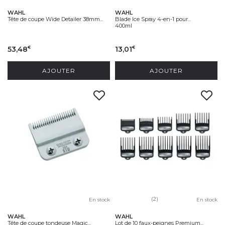
WAHL
WAHL
Tête de coupe Wide Detailer 38mm...
Blade Ice Spray 4-en-1 pour...
400ml
53,48
13,01
€
€
AJOUTER
AJOUTER
(2)
En stock
En stock
WAHL
WAHL
Tête de coupe tondeuse Magic...
Lot de 10 faux-peignes Premium...