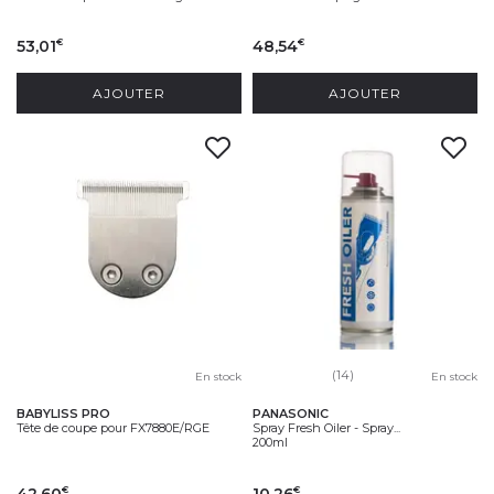
53,01
48,54
€
€
AJOUTER
AJOUTER
(14)
En stock
En stock
BABYLISS PRO
PANASONIC
Tête de coupe pour FX7880E/RGE
Spray Fresh Oiler - Spray...
200ml
42,60
10,26
€
€