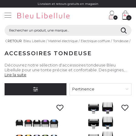
Livraison et retours gratuits en magasin
0
RETOUR
Bleu Libellule
Matériel électrique
Electrique coiffure
Tondeuse
Ac
ACCESSOIRES TONDEUSE
Découvrez notre sélection d'accessoires tondeuse Bleu
Libellule pour une tonte précise et confortable. Des peignes,
sabots, têtes de coupe et batteries de rechange pour
Lire la suite
entretenir et personnaliser votre tondeuse.
Pertinence