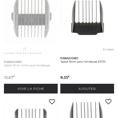
(1)
En stock
Livraison sous 3 à 5 semaines
PANASONIC
Sabot 9mm pour tondeuse ER151
PANASONIC
Sabot 3mm-4mm pour tondeuse...
15,67
8,55
€
€
VOIR LA FICHE
AJOUTER