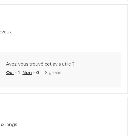
heveux
Avez-vous trouvé cet avis utile ?
Oui
-
1
Non
-
0
Signaler
ux longs