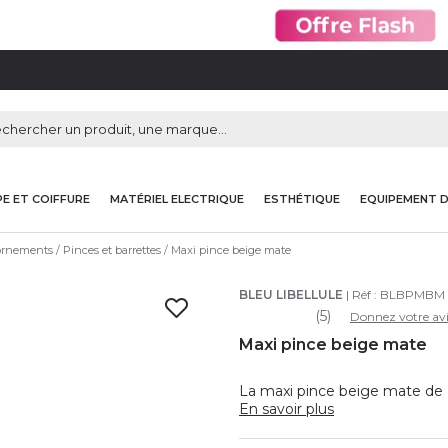
E ET COIFFURE
MATÉRIEL ELECTRIQUE
ESTHÉTIQUE
EQUIPEMENT 
 ornements
Pinces et barrettes
Maxi pince beige mate
BLEU LIBELLULE
| Réf :
BLBPMBM
(5)
Donnez votre avi
Maxi pince beige mate
La maxi pince beige mate de B
En savoir plus