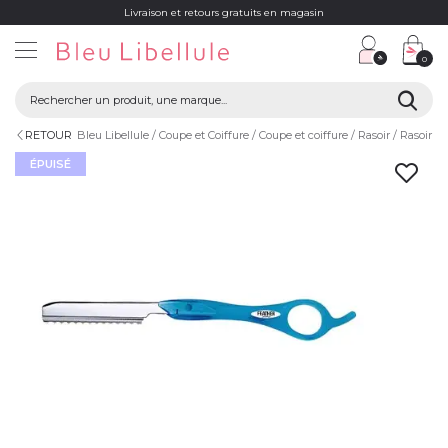
Livraison et retours gratuits en magasin
0
RETOUR
Bleu Libellule
Coupe et Coiffure
Coupe et coiffure
Rasoir
Rasoir eff
ÉPUISÉ