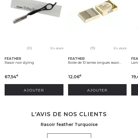
(0)
(11)
En stock
En stock
FEATHER
FEATHER
FE
Rasoir noir styling
Boite de 10 lames longues rasoir...
Lame
67,54
12,06
19,
€
€
AJOUTER
AJOUTER
L'AVIS DE NOS CLIENTS
Rasoir feather Turquoise