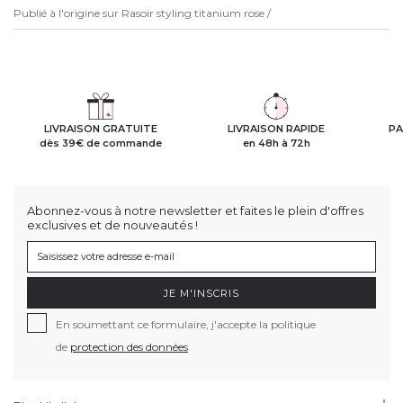
Publié à l'origine sur
Rasoir styling titanium rose /
LIVRAISON GRATUITE
LIVRAISON RAPIDE
PA
dès 39€ de commande
en 48h à 72h
Abonnez-vous à notre newsletter et faites le plein d'offres
exclusives et de nouveautés !
JE M'INSCRIS
En soumettant ce formulaire, j'accepte la politique
de
protection des données