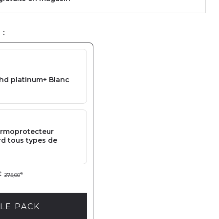
 :
ghd platinum+ Blanc
ermoprotecteur
d tous types de
€
275,00
€
LE PACK