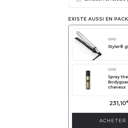
EXISTE AUSSI EN PACK
GHD
Styler® 
GHD
Spray th
Bodyguar
cheveux
231,10
ACHETER 