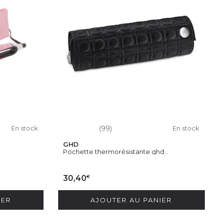
En stock
(99)
En stock
GHD
Pochette thermorésistante ghd...
€
30,40
IER
AJOUTER AU PANIER