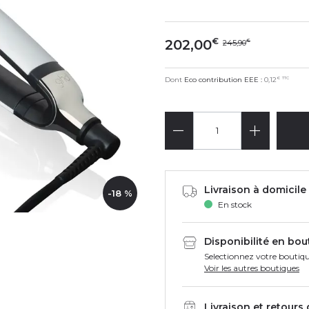
€
202,00
245,90
€
€
TTC
Dont
Eco contribution EEE :
0,12
Livraison à domicile 
-18 %
En stock
Disponibilité en bou
Selectionnez votre boutiqu
Voir les autres boutiques
Livraison et retours