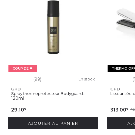
COUP DE ❤
THERMO OF
(99)
En stock
(
GHD
GHD
Spray thermoprotecteur Bodyguard...
Lisseur séch
120ml
€
€
29,10
313,00
42
AJOUTER AU PANIER
AJ