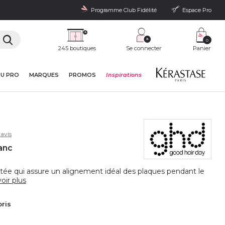
Programme Club Fidélité
Espace Pro
0
245 boutiques
Se connecter
Panier
DU PRO
MARQUES
PROMOS
Inspirations
avis
anc
vetée qui assure un alignement idéal des plaques pendant le
oir plus
oris