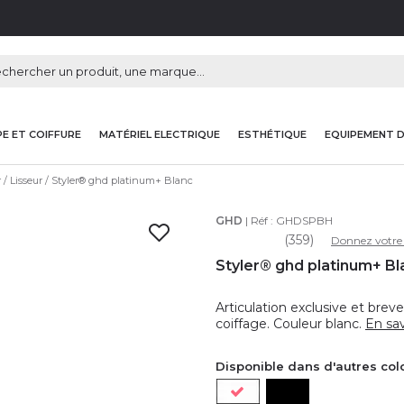
E ET COIFFURE
MATÉRIEL ELECTRIQUE
ESTHÉTIQUE
EQUIPEMENT 
r
Lisseur
Styler® ghd platinum+ Blanc
GHD
| Réf :
GHDSPBH
(359)
Donnez votre 
Styler® ghd platinum+ Bl
Articulation exclusive et bre
coiffage. Couleur blanc.
En sav
Disponible dans d'autres col