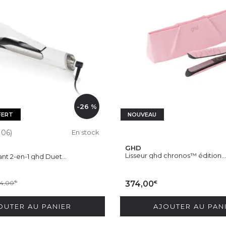
-26 %
FERT
NOUVEAU
106)
En stock
GHD
Lisseur ghd chronos™ édition...
ant 2-en-1 ghd Duet...
€
4,00
€
374,00
OUTER AU PANIER
AJOUTER AU PAN