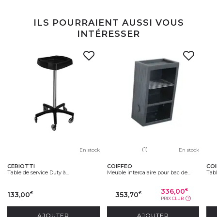
ILS POURRAIENT AUSSI VOUS
INTÉRESSER
(1)
En stock
En stock
CERIOTTI
COIFFEO
CO
Table de service Duty à...
Meuble intercalaire pour bac de...
Tabl
336,00
€
133,00
353,70
€
€
PRIX CLUB
?
AJOUTER
AJOUTER