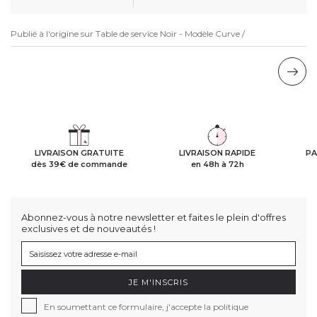
Publié à l'origine sur
Table de service Noir - Modèle Curve /
LIVRAISON GRATUITE
LIVRAISON RAPIDE
PA
dès 39€ de commande
en 48h à 72h
Abonnez-vous à notre newsletter et faites le plein d'offres
exclusives et de nouveautés !
JE M'INSCRIS
En soumettant ce formulaire, j'accepte la politique