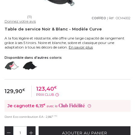
(11)
COIFFEO
| Réf :
OCM4002
Donnez votre avis
Table de service Noir & Blanc - Modèle Curve
A la fois légère et résistante, elle offre une large capacité de rangement
grâce à ses 5 tiroirs. Noire et blanche, sobre et classique pour une
adaptation à tous les décors de salon.
En savoir plus
Disponible dans d'autres coloris
123,40
€
129,90
€
PRIX CLUB
?
Je cagnotte
6,15
€
Club Fidélité
avec le
?
€
TTC
Dont Eco contribution EA :
2,86
AJOUTER AU PANIER