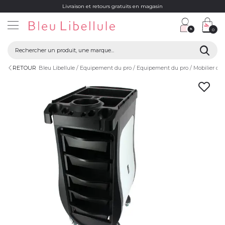
Livraison et retours gratuits en magasin
0
RETOUR
Bleu Libellule
Equipement du pro
Equipement du pro
Mobilier du 