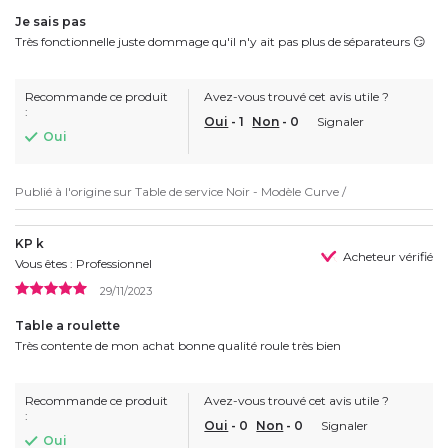
Je sais pas
Très fonctionnelle juste dommage qu'il n'y ait pas plus de séparateurs 😏
Recommande ce produit
Avez-vous trouvé cet avis utile ?
:
Oui
-
1
Non
-
0
Signaler
Oui
Publié à l'origine sur
Table de service Noir - Modèle Curve /
KP k
Acheteur vérifié
Vous êtes : Professionnel
29/11/2023
Table a roulette
Très contente de mon achat bonne qualité roule très bien
Recommande ce produit
Avez-vous trouvé cet avis utile ?
:
Oui
-
0
Non
-
0
Signaler
Oui