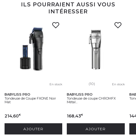
ILS POURRAIENT AUSSI VOUS
INTÉRESSER
(10)
En stock
En stock
BABYLISS PRO
BABYLISS PRO
BAB
Tondeuse de Coupe FXONE Noir
Tondeuse de coupe CHROMFX
Ton
Mat
Métal...
214,60
168,43
14
€
€
AJOUTER
AJOUTER