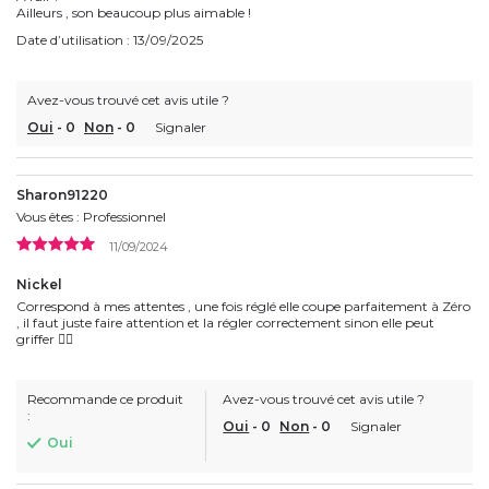
Ailleurs , son beaucoup plus aimable !
Date d’utilisation : 13/09/2025
Avez-vous trouvé cet avis utile ?
Oui
-
0
Non
-
0
Signaler
Sharon91220
Vous êtes : Professionnel
11/09/2024
Nickel
Correspond à mes attentes , une fois réglé elle coupe parfaitement à Zéro
, il faut juste faire attention et la régler correctement sinon elle peut
griffer 👍🏼
Recommande ce produit
Avez-vous trouvé cet avis utile ?
:
Oui
-
0
Non
-
0
Signaler
Oui