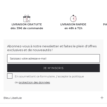
LIVRAISON GRATUITE
LIVRAISON RAPIDE
PA
dès 39€ de commande
en 48h à 72h
Abonnez-vous à notre newsletter et faites le plein d'offres
exclusives et de nouveautés !
JE M'INSCRIS
En soumettant ce formulaire, j'accepte la politique
de
protection des données
Bleu Libellule