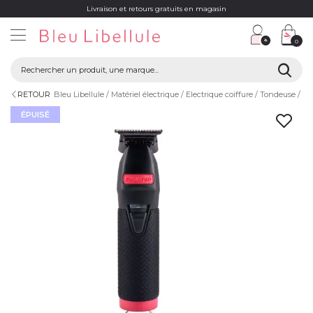
Livraison et retours gratuits en magasin
0
RETOUR
Bleu Libellule
Matériel électrique
Electrique coiffure
Tondeuse
To
ÉPUISÉ