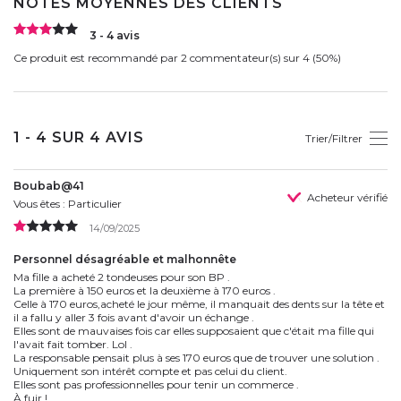
NOTES MOYENNES DES CLIENTS
3 - 4 avis
Ce produit est recommandé par 2 commentateur(s) sur 4 (50%)
1 - 4 SUR 4 AVIS
Trier/Filtrer
Boubab@41
Acheteur vérifié
Vous êtes : Particulier
14/09/2025
Personnel désagréable et malhonnête
Ma fille a acheté 2 tondeuses pour son BP .
La première à 150 euros et la deuxième à 170 euros .
Celle à 170 euros,acheté le jour même, il manquait des dents sur la tête et
il a fallu y aller 3 fois avant d'avoir un échange .
Elles sont de mauvaises fois car elles supposaient que c'était ma fille qui
l'avait fait tomber. Lol .
La responsable pensait plus à ses 170 euros que de trouver une solution .
Uniquement son intérêt compte et pas celui du client.
Elles sont pas professionnelles pour tenir un commerce .
À fuir !