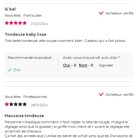
Si bel
Acheteur vérifié
Vous êtes : Particulier
21/02/2024
Tondeuse baby lisse
Très belle tondeuse, elle coupe vraiment bien. Cadeau qui a fait plaisir.
Recommande ce produit
Avez-vous trouvé cet avis utile ?
:
Oui
-
0
Non
-
0
Signaler
Oui
Acheteur vérifié
Vous êtes : Professionnel
28/01/2024
Mauvaise tondeuse
Personne n’explique comment il faut régler la tête de coupe, malgré le
réglage ainsi que la graisse j’ai griffé mon client et t avant le réglage elle
arrachait les cheveux
Ça fait des années que j’utilise les beret de whall ainsi que les Panasonic et