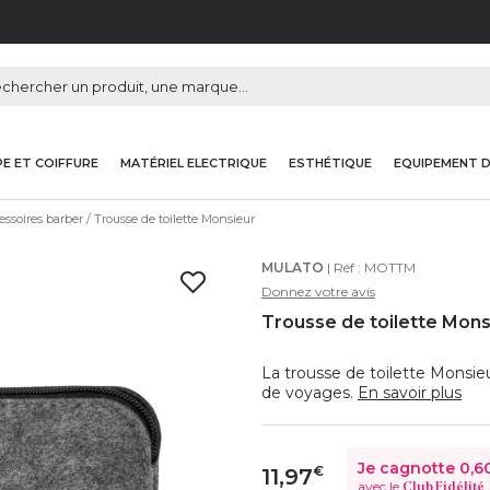
E ET COIFFURE
MATÉRIEL ELECTRIQUE
ESTHÉTIQUE
EQUIPEMENT 
essoires barber
Trousse de toilette Monsieur
MULATO
| Réf :
MOTTM
Donnez votre avis
Trousse de toilette Mons
La trousse de toilette Monsieu
de voyages.
En savoir plus
Je cagnotte
0,6
€
11,97
avec le
Club Fidélité