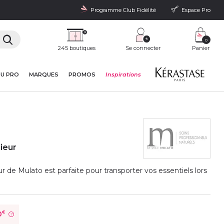
Programme Club Fidélité
Espace Pro
0
245 boutiques
Se connecter
Panier
DU PRO
MARQUES
PROMOS
Inspirations
ieur
r de Mulato est parfaite pour transporter vos essentiels lors
0
€
?