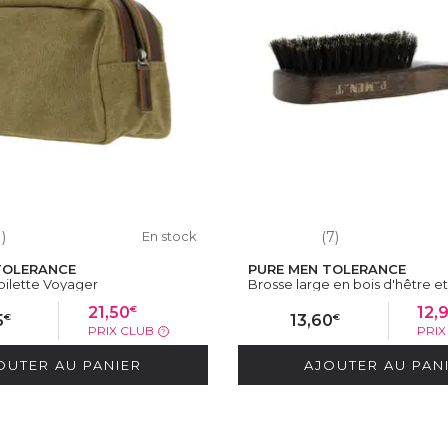
1)
En stock
(7)
TOLERANCE
PURE MEN TOLERANCE
oilette Voyager
Brosse large en bois d'hêtre et.
€
21,50
12,
€
€
5
13,60
PRIX CLUB
PRI
?
OUTER AU PANIER
AJOUTER AU PAN