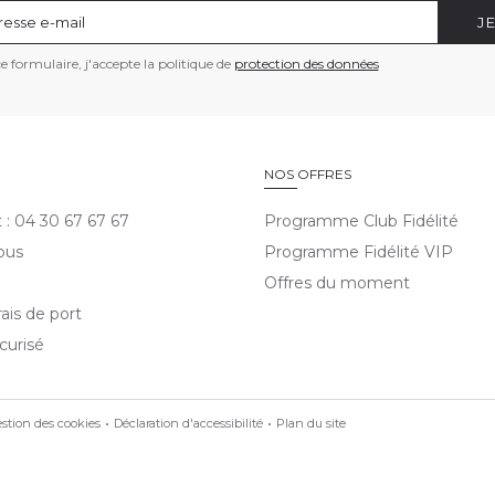
J
 formulaire, j'accepte la politique de
protection des données
E
NOS OFFRES
t : 04 30 67 67 67
Programme Club Fidélité
ous
Programme Fidélité VIP
Offres du moment
rais de port
curisé
stion des cookies
Déclaration d'accessibilité
Plan du site