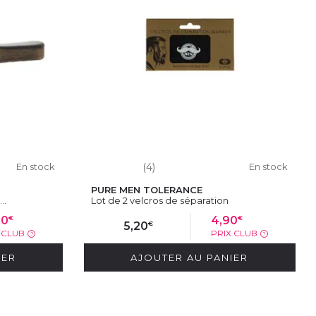
En stock
(4)
En stock
PURE MEN TOLERANCE
..
Lot de 2 velcros de séparation
€
€
90
4,90
€
5,20
X CLUB
PRIX CLUB
?
?
IER
AJOUTER AU PANIER