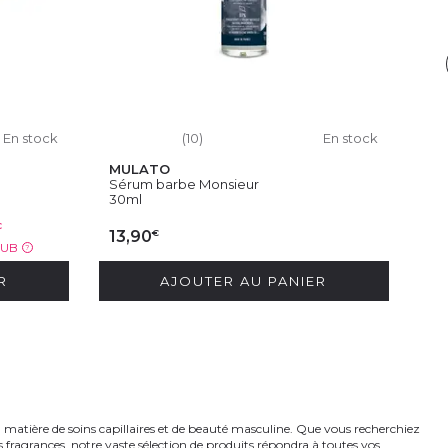
En stock
(10)
En stock
MULATO
PU
Sérum barbe Monsieur
Sté
30ml
€
€
13,90
LUB
?
R
AJOUTER AU PANIER
matière de soins capillaires et de beauté masculine. Que vous recherchiez
 fragrances, notre vaste sélection de produits répondra à toutes vos