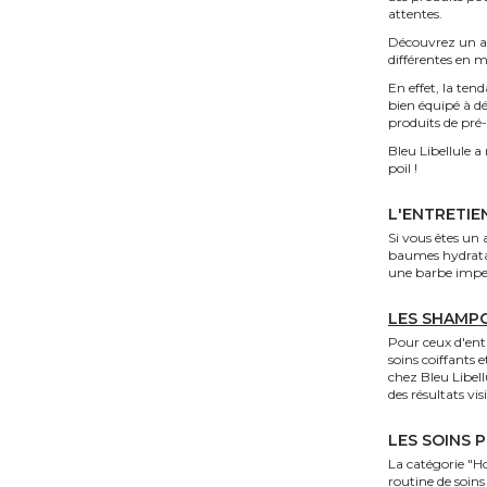
attentes.
Découvrez un a
différentes en m
En effet, la ten
bien équipé à dé
produits de pré-
Bleu Libellule 
poil !
L'ENTRETIE
Si vous êtes un 
baumes hydratan
une barbe impec
LES SHAMP
Pour ceux d'entr
soins coiffants 
chez Bleu Libell
des résultats vis
LES SOINS 
La catégorie "Ho
routine de soins