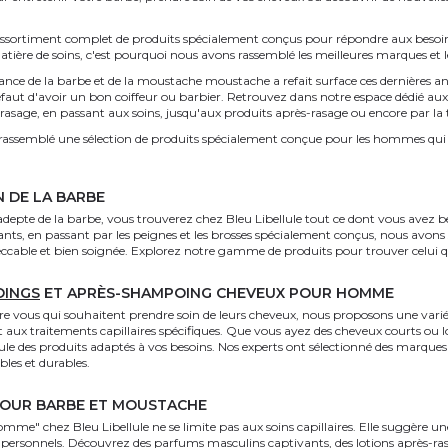
ssortiment complet de produits spécialement conçus pour répondre aux besoi
atière de soins, c'est pourquoi nous avons rassemblé les meilleures marques et le
dance de la barbe et de la moustache moustache a refait surface ces dernières ann
faut d'avoir un bon coiffeur ou barbier. Retrouvez dans notre espace dédié aux 
rasage, en passant aux soins, jusqu'aux produits après-rasage ou encore par la t
a rassemblé une sélection de produits spécialement conçue pour les hommes qui 
N DE LA BARBE
adepte de la barbe, vous trouverez chez Bleu Libellule tout ce dont vous avez be
ts, en passant par les peignes et les brosses spécialement conçus, nous avons s
cable et bien soignée. Explorez notre gamme de produits pour trouver celui qui
OINGS
ET APRÈS-SHAMPOING CHEVEUX POUR HOMME
e vous qui souhaitent prendre soin de leurs cheveux, nous proposons une variété
et aux traitements capillaires spécifiques. Que vous ayez des cheveux courts o
ule des produits adaptés à vos besoins. Nos experts ont sélectionné des marques
ibles et durables.
POUR BARBE ET MOUSTACHE
mme" chez Bleu Libellule ne se limite pas aux soins capillaires. Elle suggère u
 personnels. Découvrez des parfums masculins captivants, des lotions après-rasa