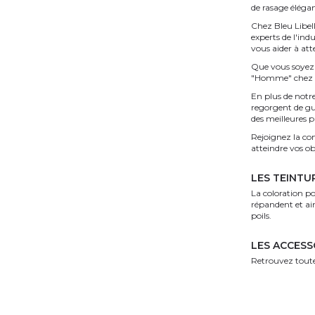
de rasage éléga
Chez Bleu Libell
experts de l'in
vous aider à att
Que vous soyez 
"Homme" chez Bl
En plus de notr
regorgent de gui
des meilleures p
Rejoignez la co
atteindre vos o
LES TEINTU
La coloration po
répandent et ai
poils.
LES ACCESS
Retrouvez toute 