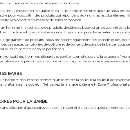
nts pour une expérience de rasage exceptionnelle.
ule, nous croyons en la qualité et en l'authenticité des produits que nous prop
dustrie pour vous offrir des produits qui répondent aux normes les plus élevées
eindre vos objectifs en matière de soins personnels.
un homme à la recherche de produits de soins de base ou un passionné de la bea
eu Libellule est une véritable source d'inspiration pour les amateurs de prod
e large gamme de produits, nous proposons également des conseils et des astuc
des de rasage, de tutoriels de coiffure et de conseils de soins de la barbe, vous 
ratiques en matière de soins personnels.
mmunauté des hommes élégants et confiants en choisissant la catégorie "Hom
bjectifs de soins personnels et à vous accompagner dans votre voyage vers une
RES BARBE
ur barbe et moustache permet d'uniformiser la couleur la couleur de ses cheveux
nsi uniformiser la couleur. Retrouvez la marque italienne H.Zone Professional e
OIRES POUR LA BARBE
une sélection d'accessoires et de petit matériel d'entretien spécialement conçu