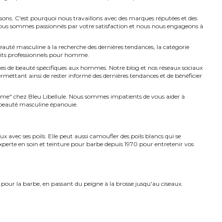
osons. C'est pourquoi nous travaillons avec des marques réputées et des
. Nous sommes passionnés par votre satisfaction et nous nous engageons à
uté masculine à la recherche des dernières tendances, la catégorie
uits professionnels pour homme.
es de beauté spécifiques aux hommes. Notre blog et nos réseaux sociaux
permettant ainsi de rester informé des dernières tendances et de bénéficier
me" chez Bleu Libellule. Nous sommes impatients de vous aider à
 beauté masculine épanouie.
 avec ses poils. Elle peut aussi camoufler des poils blancs qui se
xperte en soin et teinture pour barbe depuis 1970 pour entretenir vos
 pour la barbe, en passant du peigne à la brosse jusqu'au ciseaux.