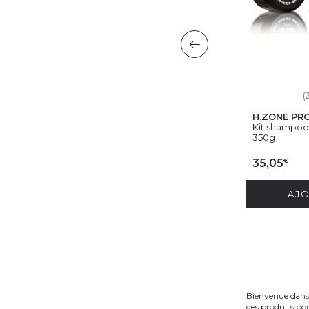
(13)
En stock
(
PURE MEN TOLERANCE
H.ZONE PR
Mini brosse barbe en bois de...
Kit shampooi
350g
€
7,60
€
€
8,05
35,05
PRIX CLUB
?
AJOUTER AU PANIER
AJO
Bienvenue dans 
des produits pou