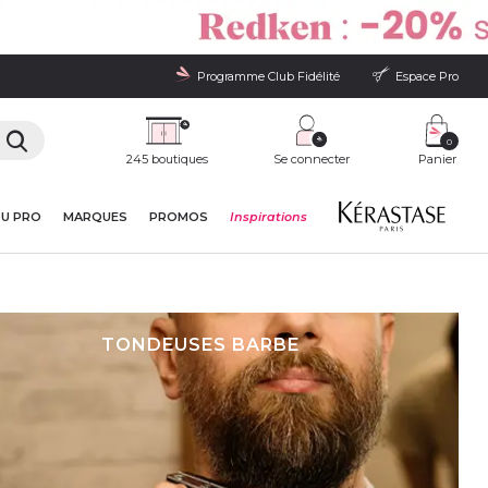
Programme Club Fidélité
Espace Pro
0
245 boutiques
Se connecter
Panier
DU PRO
MARQUES
PROMOS
Inspirations
TONDEUSES BARBE