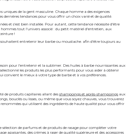
ns uniques de la gent masculine. Chaque homme a des exigences
s dernières tendances pour vous offrir un choix varié et de qualité.
ées et s'est bien installée. Pour autant, cette tendance nécessite d'être
hommes tout l'univers associé : du petit matériel d'entretien, aux
einture !
souhaitent entretenir leur barbe ou moustache. afin d'être toujours au
soin pour l'entretenir et la sublimer. Des huiles à barbe nourrissantes aux
électionné les produits les plus performants pour vous aider à obtenir
 convient le mieux à votre type de barbe et à vos préférences.
 de produits capillaires allant des
shampoings et après-shampoings
aux
u longs, bouclés ou lisses, ou même que vous soyez chauves, vous trouverez
 renommées qui utilisent des ingrédients de haute qualité pour vous offrir
ne sélection de parfums et de produits de rasage pour compléter votre
ge apaisantes, des crèmes à raser de qualité supérieure et des accessoires