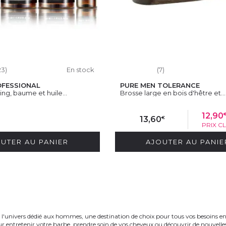
23)
En stock
(7)
OFESSIONAL
PURE MEN TOLERANCE
ng, baume et huile...
Brosse large en bois d'hêtre et...
12,90
€
13,60
PRIX C
UTER AU PANIER
AJOUTER AU PANIE
l'univers dédié aux hommes, une destination de choix pour tous vos besoins en 
r entretenir votre barbe, prendre soin de vos cheveux ou découvrir de nouvelles