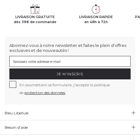
LIVRAISON GRATUITE
LIVRAISON RAPIDE
PA
dès 39€ de commande
en 48h à 72h
Abonnez-vous à notre newsletter et faites le plein d'offres
exclusives et de nouveautés !
JE M'INSCRIS
En soumettant ce formulaire, j'accepte la politique
de
protection des données
Bleu Libellule
Besoin d'aide