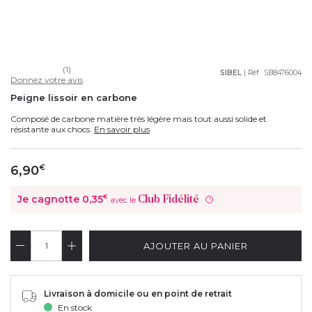
(1)
SIBEL
| Réf :
SB8476004
Donnez votre avis
Peigne lissoir en carbone
Composé de carbone matière très légère mais tout aussi solide et
résistante aux chocs.
En savoir plus
6,90
€
Je cagnotte
0,35
€
Club Fidélité
avec le
?
AJOUTER AU PANIER
Livraison à domicile ou en point de retrait
En stock