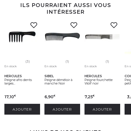
ILS POURRAIENT AUSSI VOUS
INTÉRESSER
(3)
(1)
(1)
En stock
En stock
En stock
En s
HERCULES
SIBEL
HERCULES
CO
Peigne afro dents
Peigne démêloir à
Peigne fourchette
Peig
larges...
manche Noir
Wolf noir
peti
17,10
6,90
7,25
3
€
€
€
AJOUTER
AJOUTER
AJOUTER