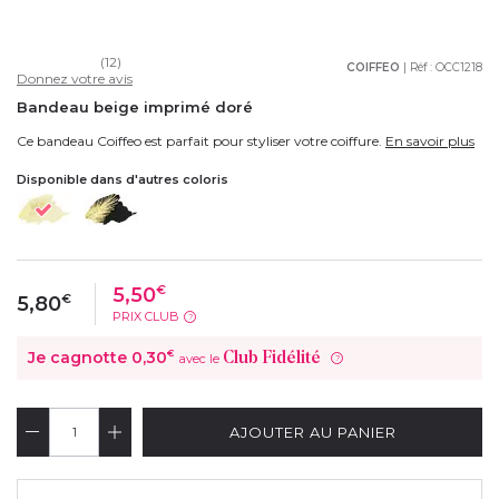
(12)
COIFFEO
| Réf :
OCC1218
Donnez votre avis
Bandeau beige imprimé doré
Ce bandeau Coiffeo est parfait pour styliser votre coiffure.
En savoir plus
Disponible dans d'autres coloris
5,50
€
5,80
€
PRIX CLUB
?
Je cagnotte
0,30
€
Club Fidélité
avec le
?
AJOUTER AU PANIER