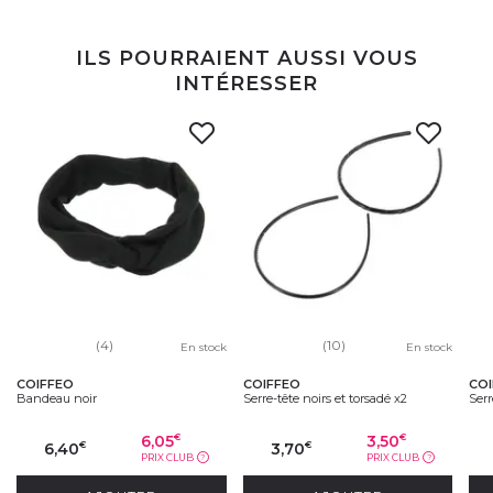
ILS POURRAIENT AUSSI VOUS
INTÉRESSER
(4)
(10)
En stock
En stock
COIFFEO
COIFFEO
CO
Bandeau noir
Serre-tête noirs et torsadé x2
Serr
6,05
3,50
€
€
6,40
3,70
€
€
PRIX CLUB
PRIX CLUB
?
?