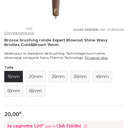
(43)
OLIVIA GARDEN
| Réf :
OGBID2046
Donnez votre avis
Brosse brushing ronde Expert Blowout Shine Wavy
Bristles Gold&Brown 15mm
Idéale pour la réalisation de brushing. Technologie tourmaline,
céramique, ionique et Nano Thermic Technology.
En savoir plus
Taille
15mm
20mm
25mm
35mm
45mm
55mm
65mm
20,00
€
Je cagnotte
1,00
€
Club Fidélité
avec le
?