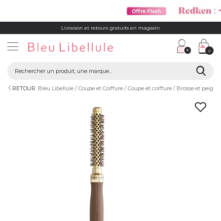
Livraison et retours gratuits en magasin
0
RETOUR
Bleu Libellule
Coupe et Coiffure
Coupe et coiffure
Brosse et peigne