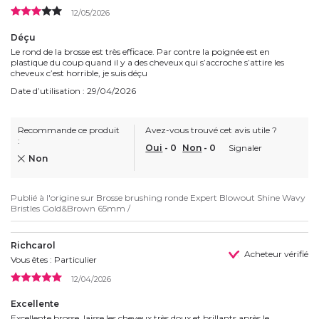
12/05/2026
Déçu
Le rond de la brosse est très efficace. Par contre la poignée est en
plastique du coup quand il y a des cheveux qui s’accroche s’attire les
cheveux c’est horrible, je suis déçu
Date d’utilisation : 29/04/2026
Recommande ce produit
Avez-vous trouvé cet avis utile ?
:
Oui
-
0
Non
-
0
Signaler
Non
Publié à l'origine sur
Brosse brushing ronde Expert Blowout Shine Wavy
Bristles Gold&Brown 65mm /
Richcarol
Acheteur vérifié
Vous êtes : Particulier
12/04/2026
Excellente
Excellente brosse, laisse les cheveux très doux et brillants après le