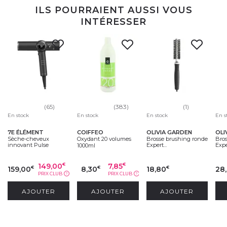
ILS POURRAIENT AUSSI VOUS
INTÉRESSER
(65)
(383)
(1)
En stock
En stock
En stock
En s
7E ÉLÉMENT
COIFFEO
OLIVIA GARDEN
OLI
Sèche-cheveux
Oxydant 20 volumes
Brosse brushing ronde
Bro
innovant Pulse
Expert...
Exper
1000ml
149,00
7,85
€
€
159,00
8,30
18,80
28
€
€
€
PRIX CLUB
PRIX CLUB
?
?
AJOUTER
AJOUTER
AJOUTER