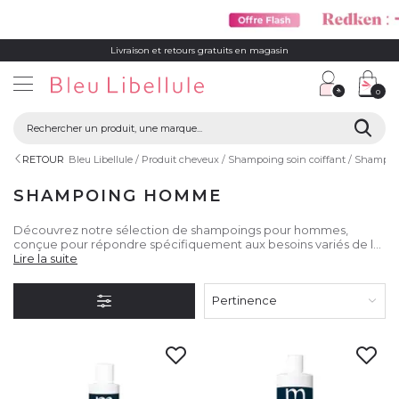
Livraison et retours gratuits en magasin
0
RETOUR
Bleu Libellule
Produit cheveux
Shampoing soin coiffant
Shampoi
SHAMPOING HOMME
Découvrez notre sélection de shampoings pour hommes,
conçue pour répondre spécifiquement aux besoins variés de la
chevelure et de la barbe masculine.
Lire la suite
Pertinence