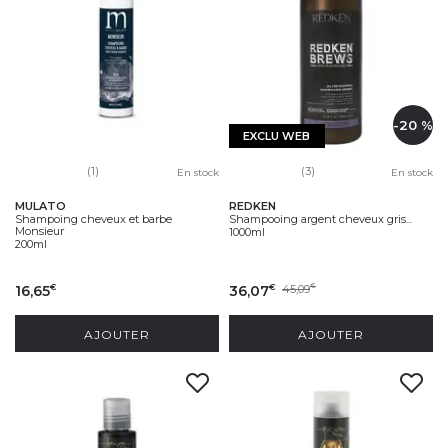
-20 %
EXCLU WEB
(1)
(3)
En stock
En stock
MULATO
REDKEN
Shampoing cheveux et barbe
Shampooing argent cheveux gris...
Monsieur
1000ml
200ml
16,65
36,07
45,09
€
€
€
AJOUTER
AJOUTER