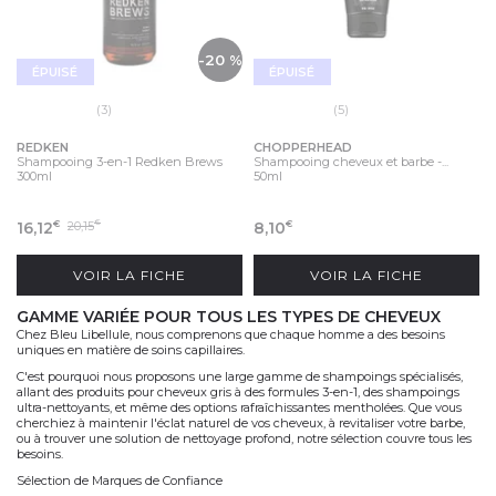
-20 %
ÉPUISÉ
ÉPUISÉ
(3)
(5)
REDKEN
CHOPPERHEAD
Shampooing 3-en-1 Redken Brews
Shampooing cheveux et barbe -...
300ml
50ml
16,12
20,15
8,10
€
€
€
VOIR LA FICHE
VOIR LA FICHE
GAMME VARIÉE POUR TOUS LES TYPES DE CHEVEUX
Chez Bleu Libellule, nous comprenons que chaque homme a des besoins
uniques en matière de soins capillaires.
C'est pourquoi nous proposons une large gamme de shampoings spécialisés,
allant des produits pour cheveux gris à des formules 3-en-1, des shampoings
ultra-nettoyants, et même des options rafraîchissantes mentholées. Que vous
cherchiez à maintenir l'éclat naturel de vos cheveux, à revitaliser votre barbe,
ou à trouver une solution de nettoyage profond, notre sélection couvre tous les
besoins.
Sélection de Marques de Confiance