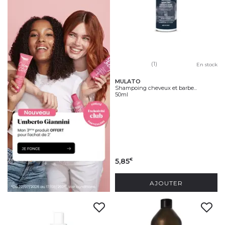
(1)
En stock
MULATO
Shampoing cheveux et barbe...
50ml
5,85
€
AJOUTER