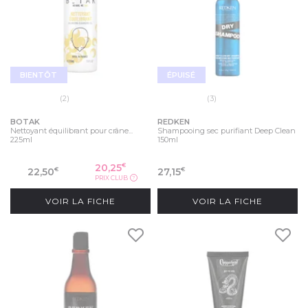
BIENTÔT
ÉPUISÉ
(2)
(3)
BOTAK
REDKEN
Nettoyant équilibrant pour crâne...
Shampooing sec purifiant Deep Clean
225ml
150ml
20,25
€
22,50
27,15
€
€
PRIX CLUB
?
VOIR LA FICHE
VOIR LA FICHE