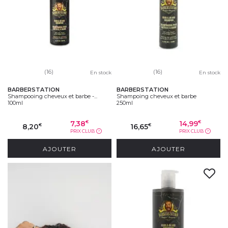
(16)
(16)
En stock
En stock
BARBERSTATION
BARBERSTATION
Shampooing cheveux et barbe -...
Shampoing cheveux et barbe
100ml
250ml
7,38
14,99
€
€
8,20
16,65
€
€
PRIX CLUB
PRIX CLUB
?
?
AJOUTER
AJOUTER