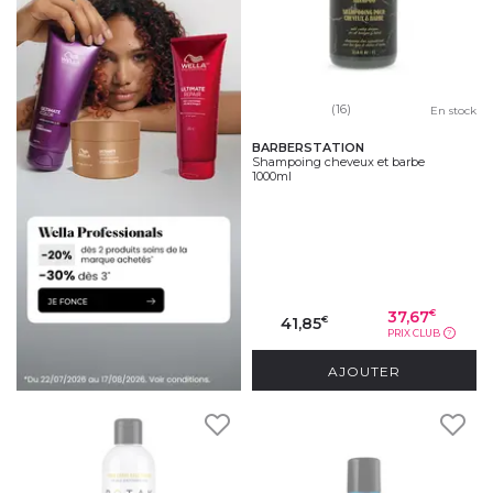
(16)
En stock
BARBERSTATION
Shampoing cheveux et barbe
1000ml
37,67
€
41,85
€
PRIX CLUB
?
AJOUTER