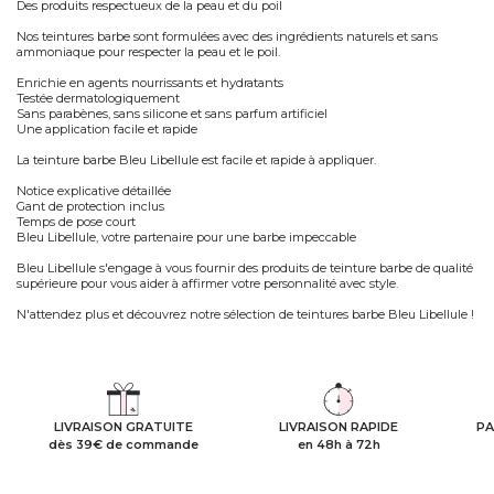
Des produits respectueux de la peau et du poil
Nos teintures barbe sont formulées avec des ingrédients naturels et sans
ammoniaque pour respecter la peau et le poil.
Enrichie en agents nourrissants et hydratants
Testée dermatologiquement
Sans parabènes, sans silicone et sans parfum artificiel
Une application facile et rapide
La teinture barbe Bleu Libellule est facile et rapide à appliquer.
Notice explicative détaillée
Gant de protection inclus
Temps de pose court
Bleu Libellule, votre partenaire pour une barbe impeccable
Bleu Libellule s'engage à vous fournir des produits de teinture barbe de qualité
supérieure pour vous aider à affirmer votre personnalité avec style.
N'attendez plus et découvrez notre sélection de teintures barbe Bleu Libellule !
LIVRAISON GRATUITE
LIVRAISON RAPIDE
PA
dès 39€ de commande
en 48h à 72h