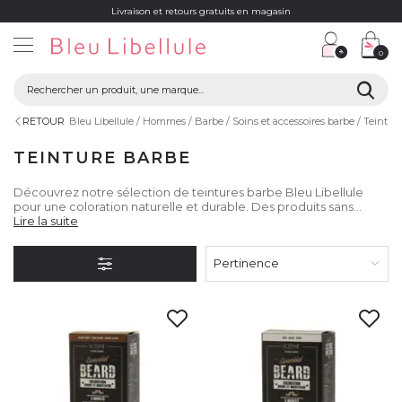
Livraison et retours gratuits en magasin
0
RETOUR
Bleu Libellule
Hommes
Barbe
Soins et accessoires barbe
Teintur
TEINTURE BARBE
Découvrez notre sélection de teintures barbe Bleu Libellule
pour une coloration naturelle et durable. Des produits sans
ammoniaque et respectueux de la peau et du poil pour un
Lire la suite
résultat impeccable.
Pertinence