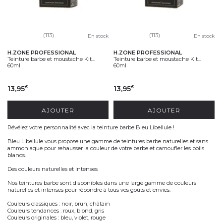
(113)
(113)
En stock
En stock
H.ZONE PROFESSIONAL
H.ZONE PROFESSIONAL
Teinture barbe et moustache Kit...
Teinture barbe et moustache Kit...
60ml
60ml
13,95
13,95
€
€
AJOUTER
AJOUTER
Révélez votre personnalité avec la teinture barbe Bleu Libellule !
Bleu Libellule vous propose une gamme de teintures barbe naturelles et sans
ammoniaque pour rehausser la couleur de votre barbe et camoufler les poils
blancs.
Des couleurs naturelles et intenses
Nos teintures barbe sont disponibles dans une large gamme de couleurs
naturelles et intenses pour répondre à tous vos goûts et envies.
Couleurs classiques : noir, brun, châtain
Couleurs tendances : roux, blond, gris
Couleurs originales : bleu, violet, rouge