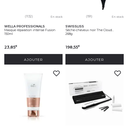
(1132)
(191)
En stock
En stock
WELLA PROFESSIONALS
SWISSLISS
Masque réparation intense Fusion
Sèche-cheveux noir The Cloud...
150ml
268g
23,85
198,55
€
€
AJOUTER
AJOUTER