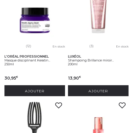
(12)
(3)
En stock
En stock
L'ORÉAL PROFESSIONNEL
LUXÉOL
Masque disciplinant Keratin...
Shampoing Brillance miroir...
250ml
200ml
30,95
13,90
€
€
AJOUTER
AJOUTER