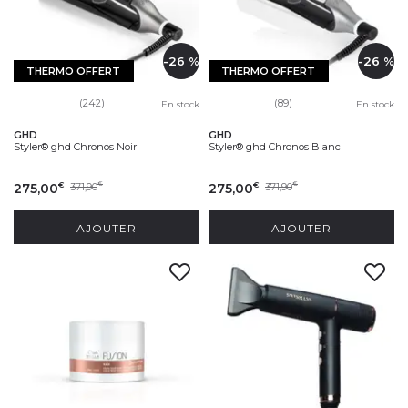
-26 %
-26 %
THERMO OFFERT
THERMO OFFERT
(242)
(89)
En stock
En stock
GHD
GHD
Styler® ghd Chronos Noir
Styler® ghd Chronos Blanc
275,00
371,90
275,00
371,90
€
€
€
€
AJOUTER
AJOUTER