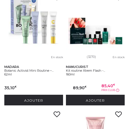
(3270)
En stock
En stock
MADARA
MANUCURIST
Botanic Activist Mini Routine –...
Kit routine Xtrem Flash -...
62ml
160ml
85,40
€
35,10
89,90
€
€
PRIX CLUB
?
AJOUTER
AJOUTER