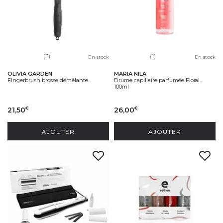
(3)
(1)
En stock
En stock
OLIVIA GARDEN
MARIA NILA
Fingerbrush brosse démêlante...
Brume capillaire parfumée Floral...
100ml
21,50
26,00
€
€
AJOUTER
AJOUTER