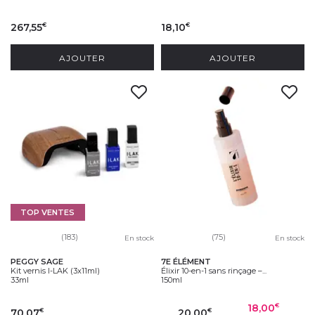
267,55
18,10
€
€
AJOUTER
AJOUTER
TOP VENTES
(183)
(75)
En stock
En stock
PEGGY SAGE
7E ÉLÉMENT
Kit vernis I-LAK (3x11ml)
Élixir 10-en-1 sans rinçage –...
33ml
150ml
18,00
€
70,07
20,00
€
€