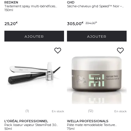
REDKEN
GHD
Traitement spray multi-bénéfices...
Sèche-cheveux ghd Speed™ Noir –...
150ml
25,20
305,00
394,00
€
€
€
AJOUTER
AJOUTER
(1)
(12)
En stock
En stock
L'ORÉAL PROFESSIONNEL
WELLA PROFESSIONALS
Pack lisseur vapeur SteamPod 3.0...
Pâte mate remodelable Texture...
50ml
75ml