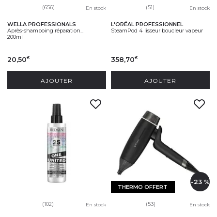
(656)
(51)
En stock
En stock
WELLA PROFESSIONALS
L'ORÉAL PROFESSIONNEL
Après-shampoing réparation...
SteamPod 4 lisseur boucleur vapeur
200ml
20,50
358,70
€
€
AJOUTER
AJOUTER
-23 %
THERMO OFFERT
(102)
(53)
En stock
En stock