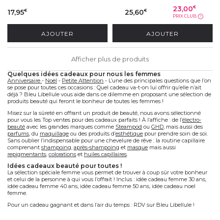
23,00
€
17,95
25,60
€
€
PRIX CLUB
?
AJOUTER
AJOUTER
Afficher plus de produits
quelques idées cadeaux pour nous les femmes
Anniversaire
-
Noël
-
Petite Attention
- L’une des principales questions que l’on
se pose pour toutes ces occasions : Quel cadeau va-t-on lui offrir qu’elle n’ait
déjà ? Bleu Libellule vous aide dans ce dilemme en proposant une sélection de
produits beauté qui feront le bonheur de toutes les femmes !
Misez sur la sûreté en offrant un produit de beauté, nous avons sélectionné
pour vous les Top ventes pour des cadeaux parfaits ! À l’affiche : de l’
électro-
beauté
avec les grandes marques comme
Steampod
ou
GHD
, mais aussi des
parfums
, du
maquillage
ou des produits d’
esthétique
pour prendre soin de soi.
Sans oublier l’indispensable pour une chevelure de rêve : la routine capillaire
comprenant
shampoing
,
après-shampoing
et
masque
mais aussi
repigmentants
,
colorations
et
huiles capillaires
.
idées cadeaux beauté pour toutes !
La sélection spéciale femme vous permet de trouver à coup sûr votre bonheur
et celui de la personne à qui vous l’offrait ! Inclus : idée cadeau femme 30 ans,
idée cadeau femme 40 ans, idée cadeau femme 50 ans, idée cadeau noel
femme.
Pour un cadeau gagnant et dans l’air du temps : RDV sur Bleu Libellule !