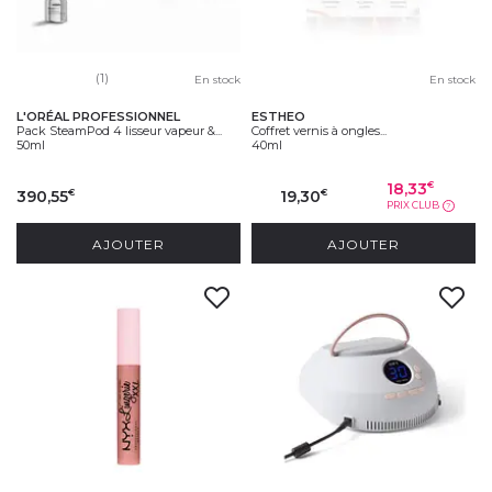
(1)
En stock
En stock
L'ORÉAL PROFESSIONNEL
ESTHEO
Pack SteamPod 4 lisseur vapeur &...
Coffret vernis à ongles...
50ml
40ml
18,33
€
390,55
19,30
€
€
PRIX CLUB
?
AJOUTER
AJOUTER