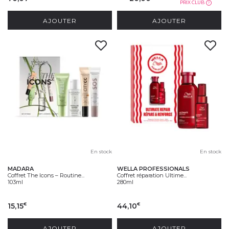
PRIX CLUB
?
AJOUTER
AJOUTER
En stock
En stock
MADARA
WELLA PROFESSIONALS
Coffret The Icons – Routine...
Coffret réparation Ultime...
103ml
280ml
15,15
44,10
€
€
AJOUTER
AJOUTER