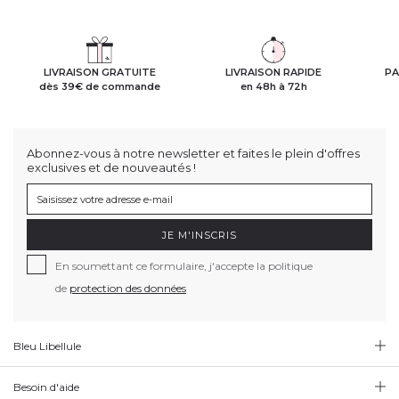
LIVRAISON GRATUITE
LIVRAISON RAPIDE
PA
dès 39€ de commande
en 48h à 72h
Abonnez-vous à notre newsletter et faites le plein d'offres
exclusives et de nouveautés !
JE M'INSCRIS
En soumettant ce formulaire, j'accepte la politique
de
protection des données
Bleu Libellule
Besoin d'aide