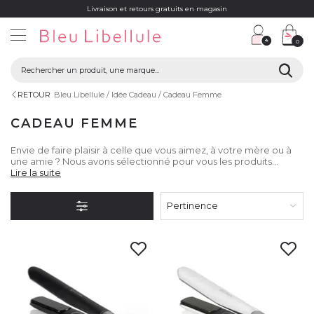
Livraison et retours gratuits en magasin
0
RETOUR
Bleu Libellule
Idée Cadeau
Cadeau Femme
CADEAU FEMME
Envie de faire plaisir à celle que vous aimez, à votre mère ou à
une amie ? Nous avons sélectionné pour vous les produits
beauté et esthétique qui la feront succomber. Découvrez le
Lire la suite
large choix d’idées cadeaux pour femmes !
Pertinence