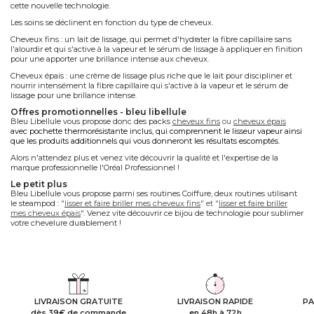
cette nouvelle technologie.
Les soins se déclinent en fonction du type de cheveux.
Cheveux fins : un lait de lissage, qui permet d'hydrater la fibre capillaire sans
l'alourdir et qui s'active à la vapeur et le sérum de lissage à appliquer en finition
pour une apporter une brillance intense aux cheveux.
Cheveux épais : une crème de lissage plus riche que le lait pour discipliner et
nourrir intensément la fibre capillaire qui s'active à la vapeur et le sérum de
lissage pour une brillance intense.
offres promotionnelles - bleu libellule
Bleu Libellule vous propose donc des packs
cheveux fins
ou
cheveux épais
avec pochette thermorésistante inclus, qui comprennent le lisseur vapeur ainsi
que les produits additionnels qui vous donneront les résultats escomptés
.
Alors n'attendez plus et venez vite découvrir la qualité et l'expertise de la
marque professionnelle l'Oréal Professionnel !
le petit plus
Bleu Libellule vous propose parmi ses routines Coiffure, deux routines utilisant
le steampod :
"
lisser et faire briller mes cheveux fins
"
et
"
lisser et faire briller
mes cheveux épais
"
. Venez vite découvrir ce bijou de technologie pour sublimer
votre chevelure durablement !
LIVRAISON GRATUITE
LIVRAISON RAPIDE
PA
dès 39€ de commande
en 48h à 72h