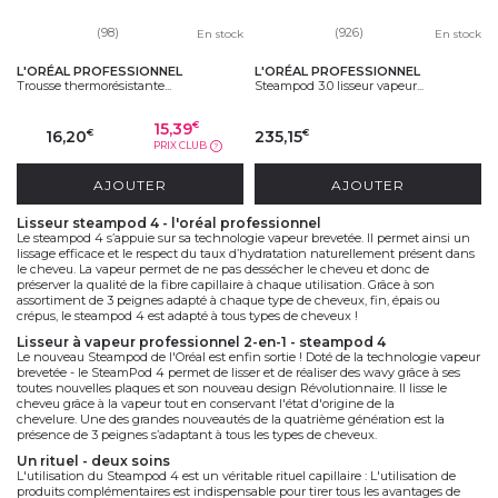
(98)
(926)
En stock
En stock
L'ORÉAL PROFESSIONNEL
L'ORÉAL PROFESSIONNEL
Trousse thermorésistante...
Steampod 3.0 lisseur vapeur...
15,39
€
16,20
235,15
€
€
PRIX CLUB
?
AJOUTER
AJOUTER
lisseur steampod 4 - l'oréal professionnel
Le
steampod
4 s’appuie sur sa technologie vapeur brevetée. Il permet ainsi un
lissage efficace et le respect du taux d’hydratation naturellement présent dans
le cheveu. La vapeur permet de ne pas dessécher le cheveu et donc de
préserver la qualité de la fibre capillaire à chaque utilisation. Grâce à son
assortiment de 3 peignes adapté à chaque type de cheveux, fin, épais ou
crépus, le
steampod
4 est adapté à tous types de cheveux !
lisseur à vapeur professionnel 2-en-1 - steampod 4
Le nouveau
Steampod
de l'Oréal est enfin sortie ! Doté de la technologie vapeur
brevetée - le SteamPod 4 permet de lisser et de réaliser des
wavy
grâce à
ses
toutes nouvelles plaques et son nouveau design Révolutionnaire. Il lisse le
cheveu grâce à la vapeur tout en conservant l'état d'origine de la
chevelure. Une des grandes nouveautés de la quatrième génération est la
présence de 3 peignes s’adaptant à tous les types de cheveux.
un rituel - deux soins
L'utilisation du
Steampod
4 est un véritable rituel capillaire :
L
'utilisation de
produits complémentaires est indispensable pour tirer tous les avantages de