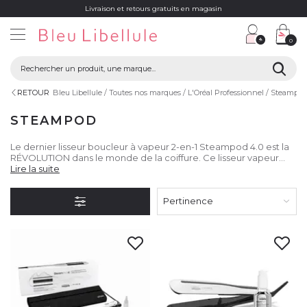
Livraison et retours gratuits en magasin
0
RETOUR
Bleu Libellule
Toutes nos marques
L'Oréal Professionnel
Steampo
STEAMPOD
Le dernier lisseur boucleur à vapeur 2-en-1 Steampod 4.0 est la
RÉVOLUTION dans le monde de la coiffure. Ce lisseur vapeur
garantit une efficacité de lissage exceptionnelle sans abîmer la
Lire la suite
fibre capillaire.
Pertinence