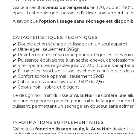
Grâce à ses
3 niveaux de température
(170, 200 et 230°C)
épais. Il est également possible d’utiliser uniquement la f
À savoir que l'
option lissage sans séchage est disponib
CARACTÉRISTIQUES TECHNIQUES
✔️ Double action séchage et lissage en un seul appareil
✔️ Ultra-léger : seulement 393gr
✔️ Revêtement en céramique pour protéger les cheveux de
✔️ Puissance équivalente à un sèche-cheveux professionn
✔️ 3 températures réglables jusqu’à 230°C pour s’adapter 
✔️ Élimine les frisottis et laisse les cheveux brillants et dou
✔️ Confort sonore optimal : seulement 59dB
✔️ Câble professionnel pivotant 360° de 2,5m
✔️ Coloris noir - sobre et élégant
Le design noir mat du lisseur
Aura Noir
lui confère une all
par une ergonomie pensée pour limiter la fatigue, même lors
puissant, permettant un séchage en douceur sans abîmer la 
INFORMATIONS SUPPLÉMENTAIRES
Grâce à sa
fonction lissage seule
, le
Aura Noir
devient l’a