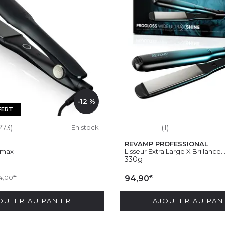
-12 %
FERT
273)
En stock
(1)
REVAMP PROFESSIONAL
 max
Lisseur Extra Large X Brillance..
330g
€
4,00
€
94,90
OUTER AU PANIER
AJOUTER AU PAN