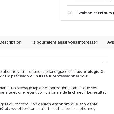
Livraison et retours
Description
Ils pourraient aussi vous intéresser
Avi
lutionne votre routine capillaire grâce à sa
technologie 2-
x
et la
précision d’un lisseur professionnel
pour
 garantit un séchage rapide et homogène, tandis que ses
arfaite et une répartition uniforme de la chaleur. Le résultat :
 légers du marché. Son
design ergonomique
, son
câble
pératures
offrent un confort d’utilisation exceptionnel,