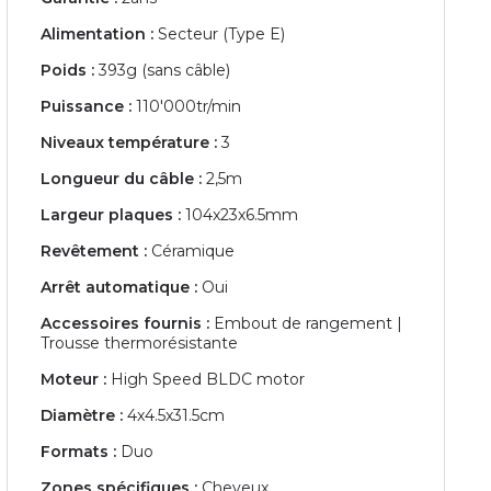
Alimentation :
Secteur (Type E)
Poids :
393g (sans câble)
Puissance :
110'000tr/min
Niveaux température :
3
Longueur du câble :
2,5m
Largeur plaques :
104x23x6.5mm
Revêtement :
Céramique
Arrêt automatique :
Oui
Accessoires fournis :
Embout de rangement |
Trousse thermorésistante
Moteur :
High Speed BLDC motor
Diamètre :
4x4.5x31.5cm
Formats :
Duo
Zones spécifiques :
Cheveux