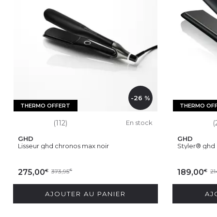
-26 %
THERMO OFFERT
THERMO OF
(112)
En stock
(
GHD
GHD
Lisseur ghd chronos max noir
Styler® ghd
€
€
275,00
373,95
€
189,00
21
AJOUTER AU PANIER
AJ