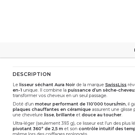
DESCRIPTION
Le
lisseur séchant Aura Noir
de la marque
SwissLiss
révo
en-1
unique. Il combine la
puissance d’un sèche-cheveu
transformer vos cheveux en un seul passage.
Doté d’un
moteur performant de 110’000 tours/min
, il
plaques chauffantes en céramique
assurent une glisse p
une chevelure
lisse
,
brillante
et
douce au toucher
.
Ultra-léger (seulement 393 g), ce lisseur est l’un des plus
pivotant 360° de 2,5 m
et son
contrôle intuitif des tem
même lors des coiffages prolongés.