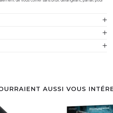
ement de vous coiffer sans bruit dérangeant, parfait pour
POURRAIENT AUSSI VOUS INTÉR