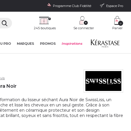
Programme Club Fidélité
Espace Pro
0
245 boutiques
Se connecter
Panier
DU PRO
MARQUES
PROMOS
Inspirations
vis
ra Noir
formation du lisseur séchant Aura Noir de SwissLiss, un
èche et lisse les cheveux en un seul geste. Grâce à son
evêtement en céramique protecteur et son design
t brillant, soyeux et sans frisottis, tout en respectant la fibre