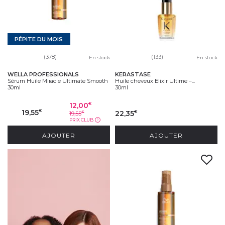
PÉPITE DU MOIS
(378)
(133)
En stock
En stock
WELLA PROFESSIONALS
KERASTASE
Sérum Huile Miracle Ultimate Smooth
Huile cheveux Elixir Ultime –...
30ml
30ml
12,00
€
19,55
€
22,35
€
19,55
€
PRIX CLUB
?
AJOUTER
AJOUTER