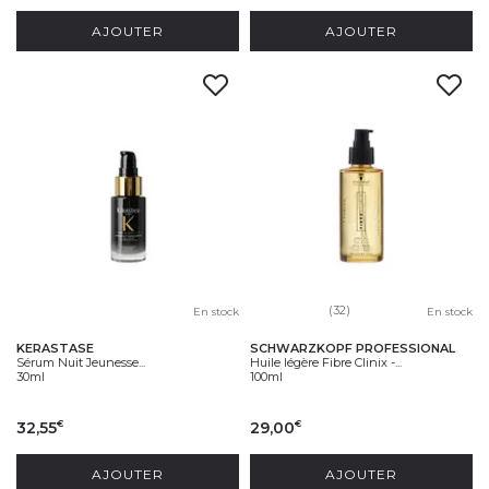
AJOUTER
AJOUTER
(32)
En stock
En stock
KERASTASE
SCHWARZKOPF PROFESSIONAL
Sérum Nuit Jeunesse...
Huile légère Fibre Clinix -...
30ml
100ml
32,55
29,00
€
€
AJOUTER
AJOUTER