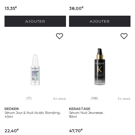
13,35
38,00
€
€
AJOUTER
AJOUTER
(17)
(198)
En stock
En stock
REDKEN
KERASTASE
Sérum Jour & Nuit Acidic Bonding...
Sérum Nuit Jeunesse...
45ml
90ml
22,40
47,70
€
€