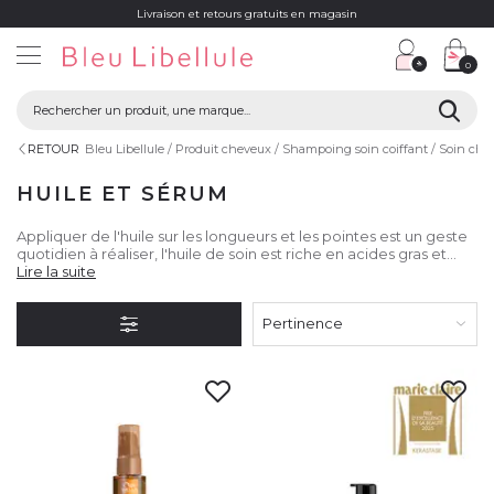
Livraison et retours gratuits en magasin
0
RETOUR
Bleu Libellule
Produit cheveux
Shampoing soin coiffant
Soin che
HUILE ET SÉRUM
Appliquer de l'huile sur les longueurs et les pointes est un geste
quotidien à réaliser, l'huile de soin est riche en acides gras et
permet d'hydrater, de nourrir et de repulper le cheveu.
Lire la suite
Pertinence