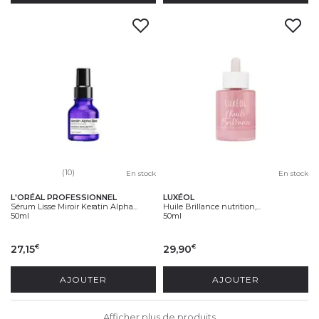
(10)
En stock
En stock
L'ORÉAL PROFESSIONNEL
LUXÉOL
Sérum Lisse Miroir Keratin Alpha...
Huile Brillance nutrition,...
50ml
50ml
27,15
29,90
€
€
AJOUTER
AJOUTER
Afficher plus de produits