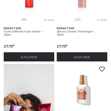
(99)
(201)
En stock
En stock
KERASTASE
KERASTASE
Huile coiffante Huile Sirène –...
Sérum Chroma Thermique –...
150ml
150ml
27,75
27,75
€
€
AJOUTER
AJOUTER