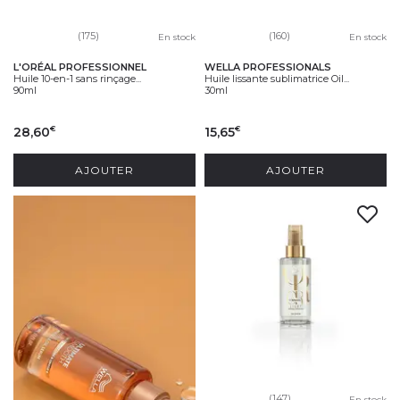
(175)
(160)
En stock
En stock
L'ORÉAL PROFESSIONNEL
WELLA PROFESSIONALS
Huile 10-en-1 sans rinçage...
Huile lissante sublimatrice Oil...
90ml
30ml
28,60
15,65
€
€
AJOUTER
AJOUTER
(147)
En stock