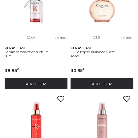
(236)
(213)
En stock
En stock
KERASTASE
KERASTASE
Sérum fortifiant anti-chute –...
Huile légère brillance Glaze...
90ml
45ml
38,85
30,95
€
€
AJOUTER
AJOUTER