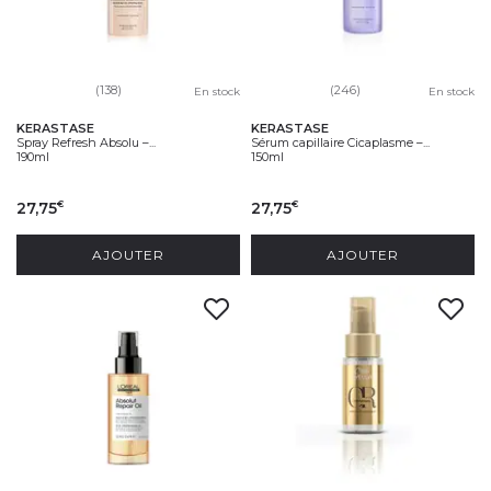
(138)
(246)
En stock
En stock
KERASTASE
KERASTASE
Spray Refresh Absolu –...
Sérum capillaire Cicaplasme –...
190ml
150ml
27,75
27,75
€
€
AJOUTER
AJOUTER