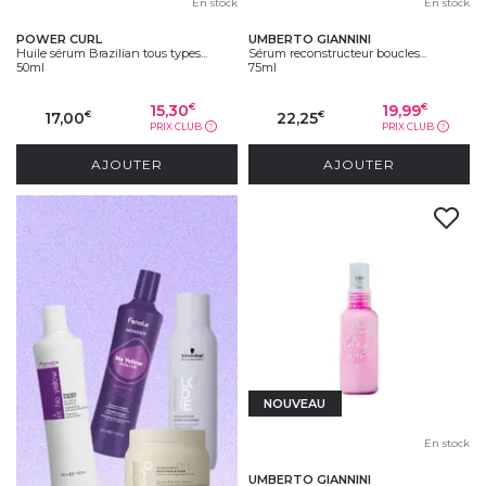
En stock
En stock
POWER CURL
UMBERTO GIANNINI
Huile sérum Brazilian tous types...
Sérum reconstructeur boucles...
50ml
75ml
15,30
19,99
€
€
17,00
22,25
€
€
PRIX CLUB
PRIX CLUB
?
?
AJOUTER
AJOUTER
NOUVEAU
En stock
UMBERTO GIANNINI