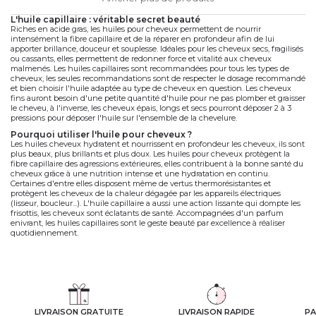
l'huile capillaire : véritable secret beauté
Riches en acide gras, les huiles pour cheveux permettent de nourrir
intensément la fibre capillaire et de la réparer en profondeur afin de lui
apporter brillance, douceur et souplesse. Idéales pour les cheveux secs, fragilisés
ou cassants, elles permettent de redonner force et vitalité aux cheveux
malmenés. Les huiles capillaires sont recommandées pour tous les types de
cheveux, les seules recommandations sont de respecter le dosage recommandé
et bien choisir l'huile adaptée au type de cheveux en question. Les cheveux
fins auront besoin d'une petite quantité d'huile pour ne pas plomber et graisser
le cheveu, à l'inverse, les cheveux épais, longs et secs pourront déposer 2 à 3
pressions pour déposer l'huile sur l'ensemble de la chevelure.
pourquoi utiliser l'huile pour cheveux ?
Les huiles cheveux hydratent et nourrissent en profondeur les cheveux, ils sont
plus beaux, plus brillants et plus doux. Les huiles pour cheveux protègent la
fibre capillaire des agressions extérieures, elles contribuent à la bonne santé du
cheveux grâce à une nutrition intense et une hydratation en continu.
Certaines d'entre elles disposent même de vertus thermorésistantes et
protègent les cheveux de la chaleur dégagée par les appareils électriques
(lisseur, boucleur...). L'huile capillaire a aussi une action lissante qui dompte les
frisottis, les cheveux sont éclatants de santé. Accompagnées d'un parfum
enivrant, les huiles capillaires sont le geste beauté par excellence à réaliser
quotidiennement.
LIVRAISON GRATUITE
LIVRAISON RAPIDE
PA