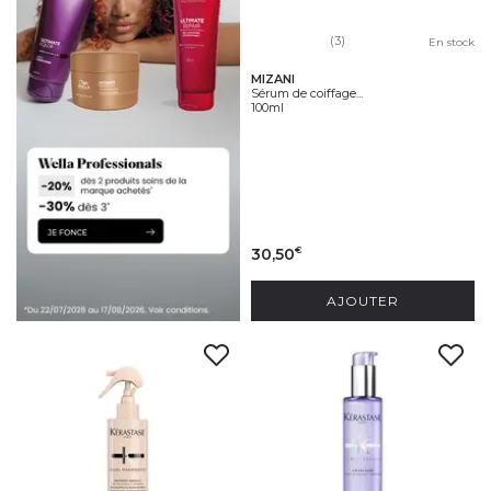
(3)
En stock
MIZANI
Sérum de coiffage...
100ml
30,50
€
AJOUTER