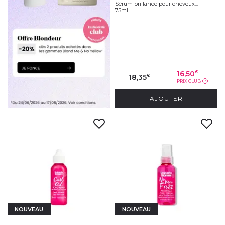
Sérum brillance pour cheveux...
75ml
16,50
€
18,35
€
PRIX CLUB
?
AJOUTER
NOUVEAU
NOUVEAU