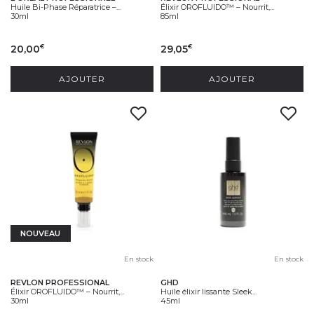
Huile Bi-Phase Réparatrice –...
Élixir OROFLUIDO™ – Nourrit,...
30ml
85ml
20,00
29,05
€
€
AJOUTER
AJOUTER
NOUVEAU
En stock
En stock
REVLON PROFESSIONAL
GHD
Élixir OROFLUIDO™ – Nourrit,...
Huile élixir lissante Sleek...
30ml
45ml