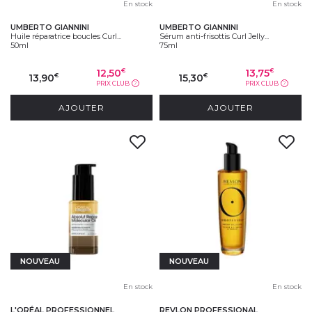
En stock
En stock
UMBERTO GIANNINI
UMBERTO GIANNINI
Huile réparatrice boucles Curl...
Sérum anti-frisottis Curl Jelly...
50ml
75ml
12,50
13,75
€
€
13,90
15,30
€
€
PRIX CLUB
PRIX CLUB
?
?
AJOUTER
AJOUTER
NOUVEAU
NOUVEAU
En stock
En stock
L'ORÉAL PROFESSIONNEL
REVLON PROFESSIONAL