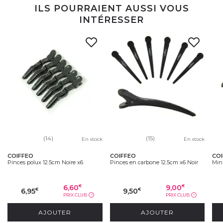
ILS POURRAIENT AUSSI VOUS
INTÉRESSER
(14)
(15)
En stock
En stock
COIFFEO
COIFFEO
CO
Pinces polux 12.5cm Noire x6
Pinces en carbone 12.5cm x6 Noir
Mini
6,60
9,00
€
€
6,95
9,50
€
€
PRIX CLUB
PRIX CLUB
?
?
AJOUTER
AJOUTER