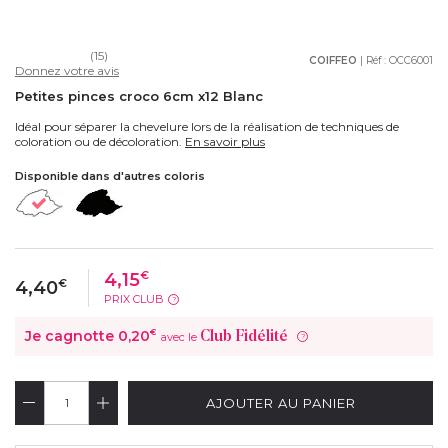
(15)
COIFFEO
| Réf :
OCC6001
Donnez votre avis
Petites pinces croco 6cm x12 Blanc
Idéal pour séparer la chevelure lors de la réalisation de techniques de
coloration ou de décoloration.
En savoir plus
Disponible dans d'autres coloris
4,15
€
4,40
€
PRIX CLUB
?
Je cagnotte
0,20
€
Club Fidélité
avec le
?
AJOUTER AU PANIER