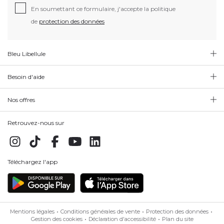
En soumettant ce formulaire, j'accepte la politique
de
protection des données
Bleu Libellule
Besoin d'aide
Nos offres
Retrouvez-nous sur
Téléchargez l'app
Mentions légales
Conditions générales de vente
Protection des données
Gestion des cookies
Déclaration d'accessibilité
Plan du site