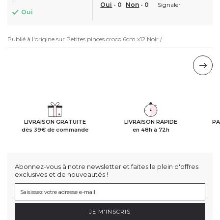
Oui
-
0
Non
-
0
Signaler
Oui
Publié à l'origine sur
Petites pinces croco 6cm x12 Noir /
LIVRAISON GRATUITE
LIVRAISON RAPIDE
PA
dès 39€ de commande
en 48h à 72h
Abonnez-vous à notre newsletter et faites le plein d'offres
exclusives et de nouveautés !
JE M'INSCRIS