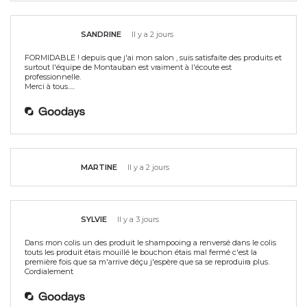
SANDRINE
Il y a 2 jours
FORMIDABLE ! depuis que j'ai mon salon , suis satisfaite des produits et
surtout l'équipe de Montauban est vraiment à l'écoute est
professionnelle.
Merci à tous.....
MARTINE
Il y a 2 jours
SYLVIE
Il y a 3 jours
Dans mon colis un des produit le shampooing a renversé dans le colis
touts les produit étais mouillé le bouchon étais mal fermé c'est la
première fois que sa m'arrive déçu j'espère que sa se reproduira plus.
Cordialement