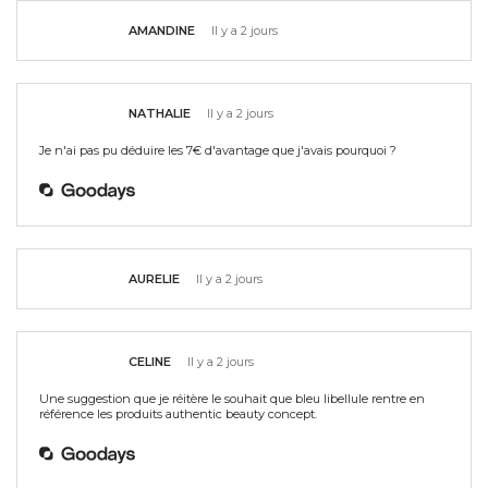
AMANDINE
Il y a 2 jours
NATHALIE
Il y a 2 jours
Je n'ai pas pu déduire les 7€ d'avantage que j'avais pourquoi ?
AURELIE
Il y a 2 jours
CELINE
Il y a 2 jours
Une suggestion que je réitère le souhait que bleu libellule rentre en
référence les produits authentic beauty concept.