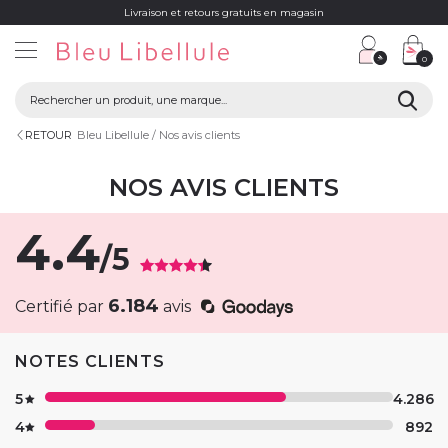
Livraison et retours gratuits en magasin
0
RETOUR
Bleu Libellule
Nos avis clients
NOS AVIS CLIENTS
4.4
/5
6.184
Certifié par
avis
NOTES CLIENTS
5
4.286
4
892