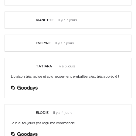
VIANETTE
Il y a 3 jours
EVELYNE
Il y a 3 jours
TATIANA
Il y a 3 jours
Livraison très rapide et soigneusement emballée, c’est très apprécié !
ELODIE
Il y a 4 jours
Je n'ai toujours pas reçu ma commande....