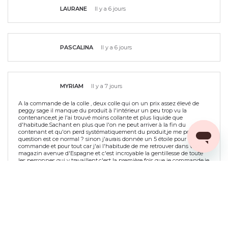
LAURANE
Il y a 6 jours
PASCALINA
Il y a 6 jours
MYRIAM
Il y a 7 jours
A la commande de la colle , deux colle qui on un prix assez élevé de
peggy sage il manque du produit à l'intérieur un peu trop vu la
contenance,et je l'ai trouvé moins collante et plus liquide que
d'habitude.Sachant en plus que l'on ne peut arriver à la fin du
contenant et qu'on perd systématiquement du produit,je me pose une
question est ce normal ? sinon j'aurais donnée un 5 étoile pour la
commande et pour tout car j'ai l'habitude de me retrouver dans votre
magazin avenue d'Espagne et c'est incroyable la gentillesse de toute
les personnes qui y travaillent.c'est la première fois que je commande,je
ne suis pas déçu mais j'ai l'impression d'être un peu leurré sur le
produit .sinon la livraison en elle même c'est très bien passé de la prise
de commande à la réception je vous en remercie c'était parfait vous
êtes excellent.Merci