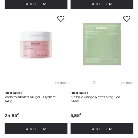
AJOUTER
AJOUTER
(1)
En stock
En stock
BIODANCE
BIODANCE
Pads tonifiants au gel - Hydrate...
Masque visage Refreshing Sea...
140g
34ml
24,85
5,85
€
€
AJOUTER
AJOUTER