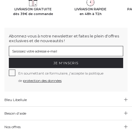
LIVRAISON GRATUITE
LIVRAISON RAPIDE
PA
dès 39€ de commande
en 48h à 72h
Abonnez-vous à notre newsletter et faites le plein d'offres
exclusives et de nouveautés !
JE M'INSCRIS
En soumettant ce formulaire, j'accepte la politique
de
protection des données
Bleu Libellule
Besoin d'aide
Nos offres