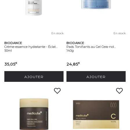
En stock
En stock
BIODANCE
BIODANCE
Crème-essence hydratante - Éclat...
Pads Tonifiants au Gel Cera-nol...
50ml
140g
35,05
24,85
€
€
AJOUTER
AJOUTER