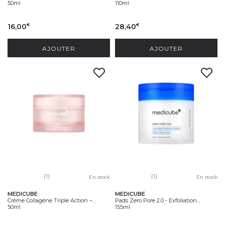
50ml
110ml
16,00
28,40
€
€
AJOUTER
AJOUTER
(1)
(1)
En stock
En stock
MEDICUBE
MEDICUBE
Crème Collagène Triple Action –...
Pads Zero Pore 2.0 - Exfoliation...
50ml
155ml