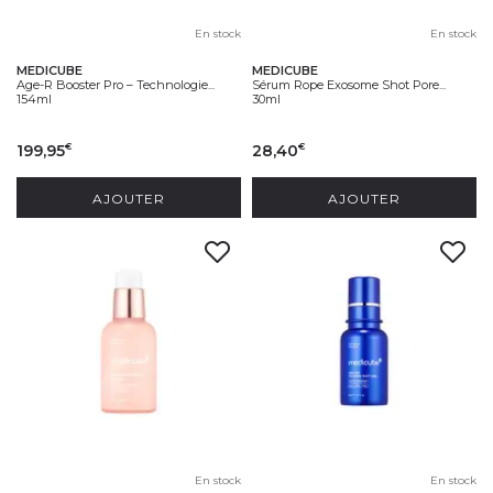
En stock
En stock
MEDICUBE
MEDICUBE
Age-R Booster Pro – Technologie...
Sérum Rope Exosome Shot Pore...
154ml
30ml
199,95
28,40
€
€
AJOUTER
AJOUTER
En stock
En stock