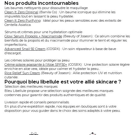
nos produits incontournables
Les baumes nettoyants pour dissoudre le maquillage
Clean It Zero Original
(Banila Co) : Un baume iconique qui élimine les
impuretés tout en laissant la peau hydratée.
Clean It Zero Purifying
: Idéal pour les peaux sensibles avec des extraits de
Centella Asiatica.
Sérums et crèmes pour une hydratation optimale
Glow Serum Propolis + Niacinamide
(Beauty of Joseon) : Ce sérum combine les
bienfaits de la propolis et du niacinamide pour illuminer le teint et réguler les
imperfections.
Advanced Snail 92 Cream
(COSRX) : Un soin réparateur à base de bave
d'escargot.
Les crèmes solaires pour protéger sa peau
Crème solaire apaisante à l’Aloe SPF50+
(COSRX) : Une protection solaire légère
enrichie en aloe vera, idéale pour calmer et hydrater la peau..
Rice Relief Sun Cream
(Beauty of Joseon) : Allie protection UV et nutrition
cutanée.
pourquoi bleu libellule est votre allié skincare ?
Sélection des meilleures marques
Bleu Libellule propose une sélection soignée des meilleures marques
coréennes pour garantir des produits authentiques et de qualité.
Livraison rapide et conseils personnalisés
En plus d’une expédition rapide, nos équipes en boutiques sont à votre
disposition pour vous guider dans le choix des soins adaptés à votre peau.