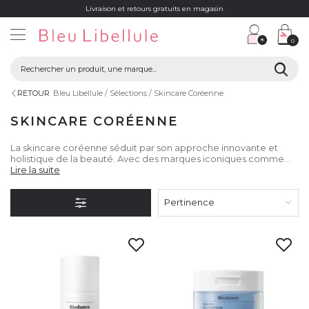
Livraison et retours gratuits en magasin
0
RETOUR
Bleu Libellule
Sélections
Skincare Coréenne
SKINCARE CORÉENNE
La skincare coréenne séduit par son approche innovante et
holistique de la beauté. Avec des marques iconiques comme
COSRX, Beauty of Joseon, Banila Co et Kocostar, Bleu Libellule
Lire la suite
vous invite à découvrir des soins qui allient tradition, science, et
plaisir d’utilisation. Transformez votre routine quotidienne avec
Pertinence
des produits conçus pour révéler l’éclat naturel de votre peau.