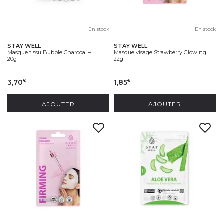
En stock
En stock
STAY WELL
STAY WELL
Masque tissu Bubble Charcoal –...
Masque visage Strawberry Glowing...
20g
22g
3,70
1,85
€
€
AJOUTER
AJOUTER