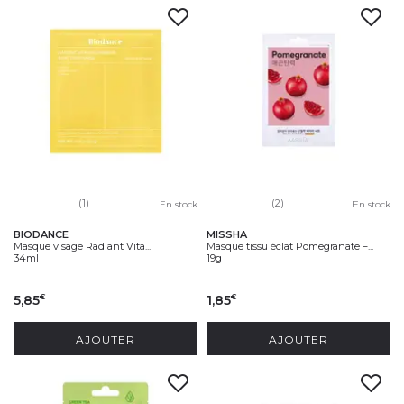
(1)
(2)
En stock
En stock
BIODANCE
MISSHA
Masque visage Radiant Vita...
Masque tissu éclat Pomegranate –...
34ml
19g
5,85
1,85
€
€
AJOUTER
AJOUTER