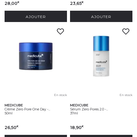
28,00
23,65
€
€
AJOUTER
AJOUTER
En stock
En stock
MEDICUBE
MEDICUBE
Crème Zero Pore One Day -...
Sérum Zero Pores 2.0 -...
50ml
37ml
26,50
18,90
€
€