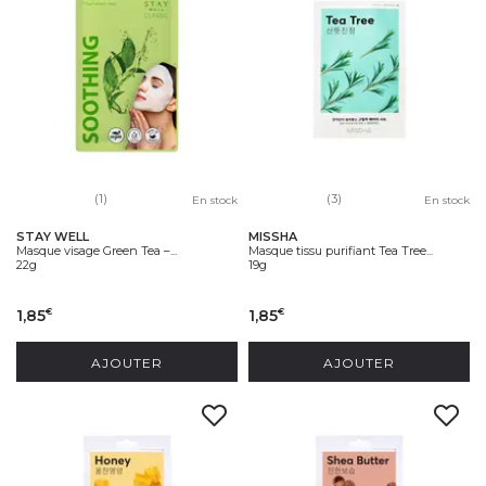
(1)
(3)
En stock
En stock
STAY WELL
MISSHA
Masque visage Green Tea –...
Masque tissu purifiant Tea Tree...
22g
19g
1,85
1,85
€
€
AJOUTER
AJOUTER