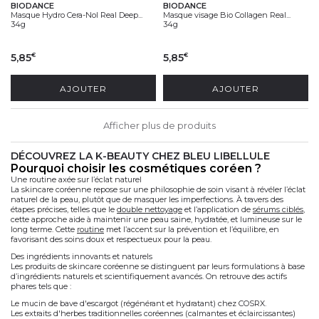
BIODANCE
BIODANCE
Masque Hydro Cera-Nol Real Deep...
Masque visage Bio Collagen Real...
34g
34g
5,85
5,85
€
€
AJOUTER
AJOUTER
Afficher plus de produits
DÉCOUVREZ LA K-BEAUTY CHEZ BLEU LIBELLULE
pourquoi choisir les cosmétiques coréen ?
Une routine axée sur l’éclat naturel
La
skincare coréenne
repose sur une philosophie de soin visant à révéler l’éclat
naturel de la peau, plutôt que de masquer les imperfections. À travers des
étapes précises, telles que le
double nettoyage
et l’application de
sérums ciblés
,
cette approche aide à maintenir une peau saine, hydratée, et lumineuse sur le
long terme. Cette
routine
met l’accent sur la
prévention
et l’
équilibre
, en
favorisant des soins doux et respectueux pour la peau.
Des ingrédients innovants et naturels
Les produits de skincare coréenne se distinguent par leurs formulations à base
d’
ingrédients naturels
et scientifiquement avancés. On retrouve des
actifs
phares tels que :
Le mucin de bave d'escargot (régénérant et hydratant) chez COSRX.
Les extraits d'herbes traditionnelles coréennes (calmantes et éclaircissantes)