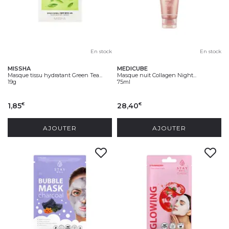
En stock
En stock
MISSHA
MEDICUBE
Masque tissu hydratant Green Tea...
Masque nuit Collagen Night...
19g
75ml
1,85
28,40
€
€
AJOUTER
AJOUTER