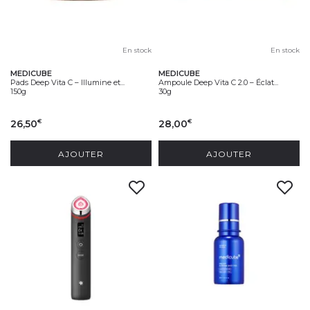
En stock
En stock
MEDICUBE
MEDICUBE
Pads Deep Vita C – Illumine et...
Ampoule Deep Vita C 2.0 – Éclat...
150g
30g
26,50
28,00
€
€
AJOUTER
AJOUTER