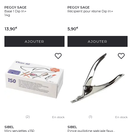
PEGGY SAGE
PEGGY SAGE
Base 1 Dip In+
Récipient pour résine Dip In+
14g
13,90
5,90
€
€
AJOUTER
AJOUTER
(2)
(1)
En stock
En stock
SIBEL
SIBEL
Mini serviettes x150
Pince guillotine spéciale faux...