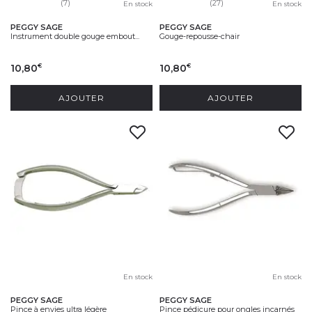
(7)
(27)
En stock
En stock
PEGGY SAGE
PEGGY SAGE
Instrument double gouge embout...
Gouge-repousse-chair
10,80
10,80
€
€
AJOUTER
AJOUTER
En stock
En stock
PEGGY SAGE
PEGGY SAGE
Pince à envies ultra légère
Pince pédicure pour ongles incarnés