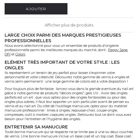
AJOUTER
Afficher plus de produits
LARGE CHOIX PARMI DES MARQUES PRESTIGIEUSES
PROFESSIONNELLES
Nous avons sélectionné pour vous un ensemble de produits d'onglerie
professionnelle parmi les meilleures marques du marché, dont :
Peggy Sage
,
OPI
et
Colorii
.
ELÉMENT TRÈS IMPORTANT DE VOTRE STYLE : LES
ONGLES
Ils représentent un terrain de jeu parfait pour laisser s'exprimer votre
personnalité et votre créativité. Découvrez notre gamme de vernis à ongles et
vernis semi-permanent : une large gamme de coloris est à votre disposition !
Pour toujours plus de fantaisie : lancez-vous dans la grande aventure du nail art
grâce à notre gamme de produits "décors ongles", gels UV... Avoir des ongles
parfaits est un art : que vous optiez pour des ongles fantaisistes ou pour des
ongles plus sobres, il faut leur apporter un soin particulier avant de penser au
vernis et au nail art. Du côté de l'outillage manucure, optez pour du matériel
manucure professionnel : limes à ongles, repousse-chair, coupe-ongle,
compresses, outil à marbrer, capsules ongles...Retrouvez tout ce dont vous avez
besoin pour l'entretien et l'hygiène des ongles.
ENTRETENIR SA MANUCURE
Toute bonne manucure qui se respecte ne se limite pas à une ou deux couches
de vernis. Une bonne manucure inclue un base coat et un top coat. Base coat :