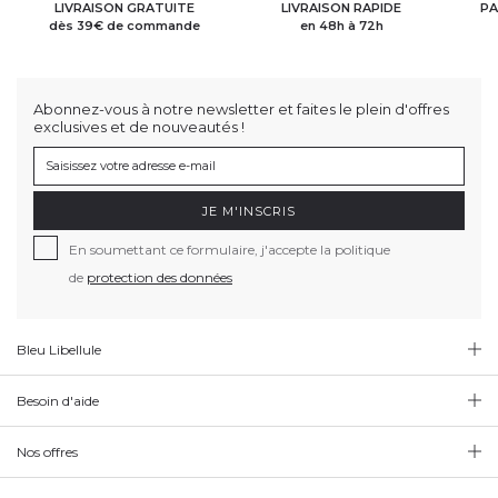
LIVRAISON GRATUITE
LIVRAISON RAPIDE
PA
dès 39€ de commande
en 48h à 72h
Abonnez-vous à notre newsletter et faites le plein d'offres
exclusives et de nouveautés !
JE M'INSCRIS
En soumettant ce formulaire, j'accepte la politique
de
protection des données
Bleu Libellule
Besoin d'aide
Nos offres