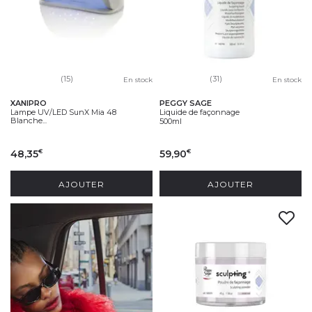
(15)
(31)
En stock
En stock
XANIPRO
PEGGY SAGE
Lampe UV/LED SunX Mia 48
Liquide de façonnage
Blanche...
500ml
48,35
59,90
€
€
AJOUTER
AJOUTER