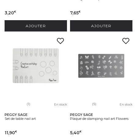
3,20
7,65
€
€
AJOUTER
AJOUTER
(1)
(5)
En stock
En stock
PEGGY SAGE
PEGGY SAGE
Set de table nail art
Plaque de stamping nail art Flowers
11,90
5,40
€
€