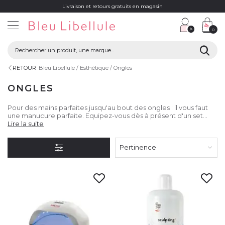
Livraison et retours gratuits en magasin
0
RETOUR
Bleu Libellule
Esthétique
Ongles
ONGLES
Pour des mains parfaites jusqu'au bout des ongles : il vous faut
une manucure parfaite. Equipez-vous dès à présent d'un set
manucure complet sur Bleu Libellule ou trouvez la pépite parmi
Lire la suite
le large choix de couleurs et de techniques (Gel, semi
permanent, résine) qui saura mettre en valeur vos petites mains.
Pertinence