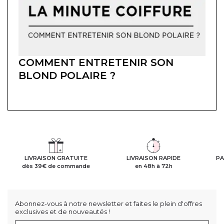
COMMENT ENTRETENIR SON
BLOND POLAIRE ?
LIVRAISON GRATUITE
LIVRAISON RAPIDE
PA
dès 39€ de commande
en 48h à 72h
Abonnez-vous à notre newsletter et faites le plein d'offres
exclusives et de nouveautés !