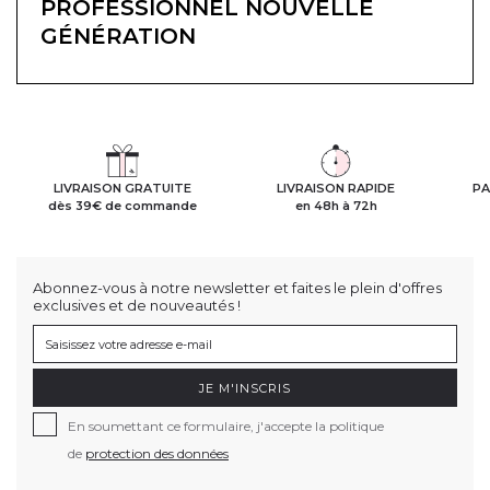
PROFESSIONNEL NOUVELLE
GÉNÉRATION
LIVRAISON GRATUITE
LIVRAISON RAPIDE
PA
dès 39€ de commande
en 48h à 72h
Abonnez-vous à notre newsletter et faites le plein d'offres
exclusives et de nouveautés !
JE M'INSCRIS
En soumettant ce formulaire, j'accepte la politique
de
protection des données