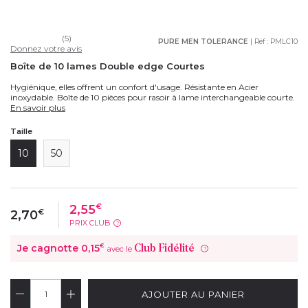
(5)
PURE MEN TOLERANCE
| Réf :
PMLC10
Donnez votre avis
Boîte de 10 lames Double edge Courtes
Hygiénique, elles offrent un confort d'usage. Résistante en Acier
inoxydable. Boîte de 10 pièces pour rasoir à lame interchangeable courte.
En savoir plus
Taille
10
50
2,55
€
2,70
€
PRIX CLUB
?
Je cagnotte
0,15
€
Club Fidélité
avec le
?
AJOUTER AU PANIER