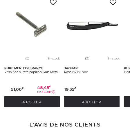
(5)
(3)
En stock
En stock
PURE MEN TOLERANCE
JAGUAR
PU
Rasoir de sûreté papillon Gun Métal
Rasoir R1M Noir
Boît
48,45
€
51,00
19,35
€
€
PRIX CLUB
?
AJOUTER
AJOUTER
L'AVIS DE NOS CLIENTS