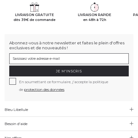
LIVRAISON GRATUITE
LIVRAISON RAPIDE
PA
dès 39€ de commande
en 48h à 72h
Abonnez-vous à notre newsletter et faites le plein d'offres
exclusives et de nouveautés !
JE M'INSCRIS
En soumettant ce formulaire, j'accepte la politique
de
protection des données
Bleu Libellule
Besoin d'aide
Nos offres