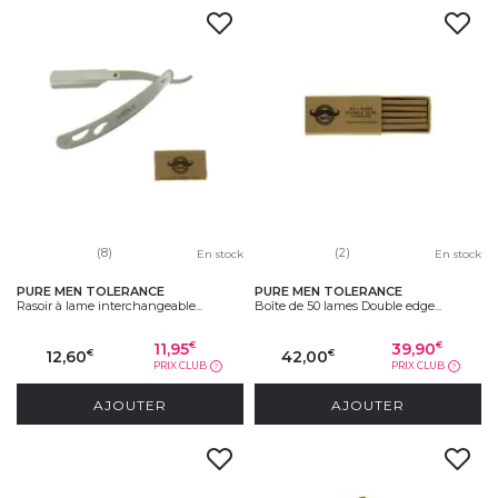
(8)
(2)
En stock
En stock
PURE MEN TOLERANCE
PURE MEN TOLERANCE
Rasoir à lame interchangeable...
Boîte de 50 lames Double edge...
11,95
39,90
€
€
12,60
42,00
€
€
PRIX CLUB
PRIX CLUB
?
?
AJOUTER
AJOUTER