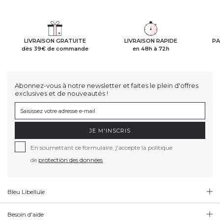
LIVRAISON GRATUITE
LIVRAISON RAPIDE
PA
dès 39€ de commande
en 48h à 72h
Abonnez-vous à notre newsletter et faites le plein d'offres
exclusives et de nouveautés !
JE M'INSCRIS
En soumettant ce formulaire, j'accepte la politique
de
protection des données
Bleu Libellule
Besoin d'aide