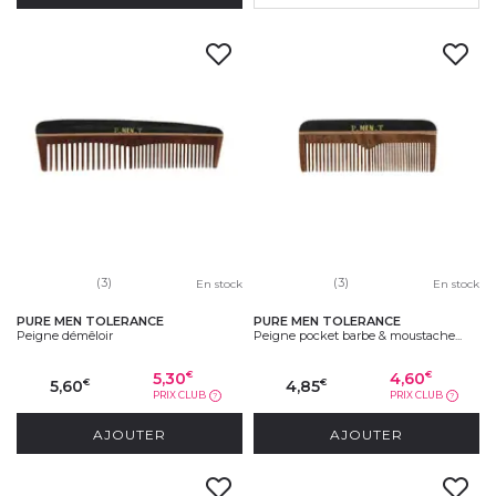
(3)
(3)
En stock
En stock
PURE MEN TOLERANCE
PURE MEN TOLERANCE
Peigne démêloir
Peigne pocket barbe & moustache...
5,30
4,60
€
€
5,60
4,85
€
€
PRIX CLUB
PRIX CLUB
?
?
AJOUTER
AJOUTER