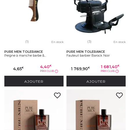
(1)
(3)
En stock
En stock
PURE MEN TOLERANCE
PURE MEN TOLERANCE
Peigne à manche barbe &...
Fauteuil barbier Barock Noir
4,40
1 681,40
€
€
4,65
1 769,90
€
€
PRIX CLUB
PRIX CLUB
?
?
AJOUTER
AJOUTER