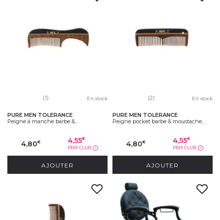
(1)
(2)
En stock
En stock
PURE MEN TOLERANCE
PURE MEN TOLERANCE
Peigne à manche barbe &...
Peigne pocket barbe & moustache...
4,55
4,55
€
€
4,80
4,80
€
€
PRIX CLUB
PRIX CLUB
?
?
AJOUTER
AJOUTER