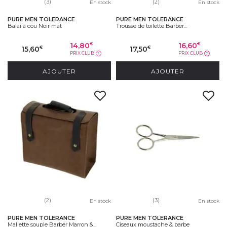
(3)
(2)
En stock
En stock
PURE MEN TOLERANCE
PURE MEN TOLERANCE
Balai à cou Noir mat
Trousse de toilette Barber...
14,80
16,60
€
€
15,60
17,50
€
€
PRIX CLUB
PRIX CLUB
?
?
AJOUTER
AJOUTER
(2)
(3)
En stock
En stock
PURE MEN TOLERANCE
PURE MEN TOLERANCE
Mallette souple Barber Marron &...
Ciseaux moustache & barbe