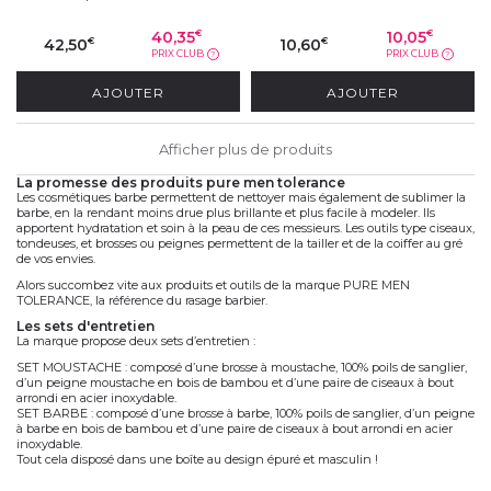
40,35
10,05
€
€
42,50
10,60
€
€
PRIX CLUB
PRIX CLUB
?
?
AJOUTER
AJOUTER
Afficher plus de produits
la promesse des produits pure men tolerance
Les
cosmétiques barbe
permettent de nettoyer mais également de sublimer la
barbe, en la rendant moins drue plus brillante et plus facile à modeler. Ils
apportent hydratation et soin à la peau de ces messieurs. Les outils type ciseaux,
tondeuses, et brosses ou peignes permettent de la tailler et de la coiffer au gré
de vos envies.
Alors succombez vite aux produits et outils de la marque PURE MEN
TOLERANCE, la
référence du rasage barbier
.
les sets d'entretien
La marque propose deux sets d’entretien :
SET MOUSTACHE : composé d’une brosse à moustache, 100% poils de sanglier,
d’un peigne moustache en bois de bambou et d’une paire de ciseaux à bout
arrondi en acier inoxydable.
SET BARBE : composé d’une brosse à barbe, 100% poils de sanglier, d’un peigne
à barbe en bois de bambou et d’une paire de ciseaux à bout arrondi en acier
inoxydable.
Tout cela disposé dans une boîte au design épuré et masculin !