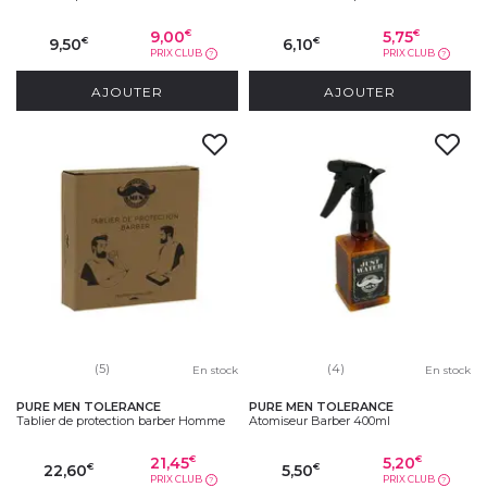
9,00
5,75
€
€
9,50
6,10
€
€
PRIX CLUB
PRIX CLUB
?
?
AJOUTER
AJOUTER
(5)
(4)
En stock
En stock
PURE MEN TOLERANCE
PURE MEN TOLERANCE
Tablier de protection barber Homme
Atomiseur Barber 400ml
21,45
5,20
€
€
22,60
5,50
€
€
PRIX CLUB
PRIX CLUB
?
?