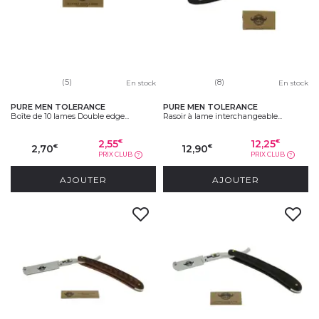
(5)
(8)
En stock
En stock
PURE MEN TOLERANCE
PURE MEN TOLERANCE
Boîte de 10 lames Double edge...
Rasoir à lame interchangeable...
2,55
12,25
€
€
2,70
12,90
€
€
PRIX CLUB
PRIX CLUB
?
?
AJOUTER
AJOUTER