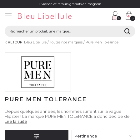
Livraison et retours gratuits en magasin
0
RETOUR
Bleu Libellule
Toutes nos marques
Pure Men Tolerance
PURE MEN TOLERANCE
Depuis quelques années, les hommes surfent sur la vague
Hipster ! La marque PURE MEN TOLERANCE a donc décidé de
développer des produits d’entretien pour la barbe ainsi que des
Lire la suite
accessoires pour permettre de tailler et dessiner sa barbe.
Pertinence