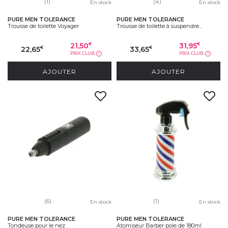
(1)
(4)
En stock
En stock
PURE MEN TOLERANCE
PURE MEN TOLERANCE
Trousse de toilette Voyager
Trousse de toilette à suspendre...
21,50
31,95
€
€
22,65
33,65
€
€
PRIX CLUB
PRIX CLUB
?
?
AJOUTER
AJOUTER
(6)
(1)
En stock
En stock
PURE MEN TOLERANCE
PURE MEN TOLERANCE
Tondeuse pour le nez
Atomiseur Barber pole de 180ml