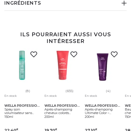
INGRÉDIENTS
ILS POURRAIENT AUSSI VOUS
INTÉRESSER
(8)
(655)
(4)
En stock
En stock
En stock
En 
WELLA PROFESSIONALS
WELLA PROFESSIONALS
WELLA PROFESSIONALS
Spray soin
Après-shampoing
Après-shampoing
Bau
volumisateur sans...
cheveux colorés...
Ultimate Color –...
chev
150ml
200ml
200ml
150
22,40
19,70
27,10
28
€
€
€