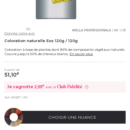
(9)
WELLA PROFESSIONALS
| Réf :
G18
Donnez votre avis
Coloration naturelle Eos 120g / 120g
Coloration à base de plantes dont 89% de composants végétaux naturels.
Couvre jusqu'à 50% de cheveux blancs.
En savoir plus
A partir de
51,10
€
Je cagnotte
2,55
€
Club Fidélité
avec le
?
€
Soit
425,83
/ KG
CHOISIR UNE NUANCE