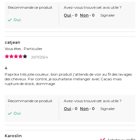
Recommande ce produit
Avez-vous trouvé cet avis utile ?
:
Oui
-
0
Non
-
0
Signaler
Oui
catjean
Vous êtes : Particulier
20/11/2024
4
Paprika très jolie couleur, bon produit j'attends de voir au fil des lavages
des cheveux. Par contre, je souhaiterai mélanger avec Cacao mais
rupture de stock, dommage
Recommande ce produit
Avez-vous trouvé cet avis utile ?
:
Oui
-
0
Non
-
0
Signaler
Oui
Karoslin
Acheteur vérifié