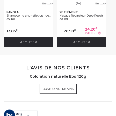
(14)
En stock
En stock
FANOLA
7E ÉLÉMENT
Shampooing anti-reflet-orange...
Masque Réparateur Deep Repair
350ml
300ml
24,20
€
13,85
26,90
€
€
PRIX CLUB
?
AJOUTER
AJOUTER
L'AVIS DE NOS CLIENTS
Coloration naturelle Eos 120g
DONNEZ VOTRE AVIS