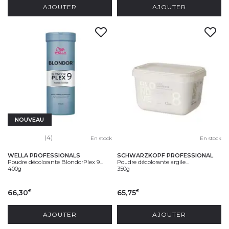
AJOUTER
AJOUTER
NOUVEAU
(4)
En stock
En stock
WELLA PROFESSIONALS
SCHWARZKOPF PROFESSIONAL
Poudre décolorante BlondorPlex 9...
Poudre décolorante argile...
400g
350g
66,30
65,75
€
€
AJOUTER
AJOUTER