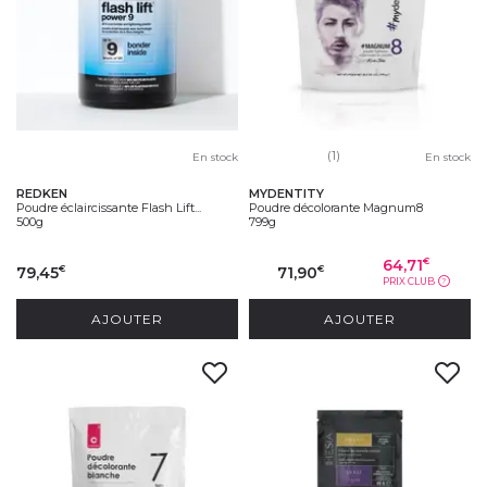
(1)
En stock
En stock
REDKEN
MYDENTITY
Poudre éclaircissante Flash Lift...
Poudre décolorante Magnum8
500g
799g
64,71
€
79,45
71,90
€
€
PRIX CLUB
?
AJOUTER
AJOUTER