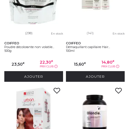
(298)
(141)
En stock
En stock
COIFFEO
COIFFEO
Poudre décolorante non volatile...
Démaquillant capillaire Hair...
500g
100ml
22,30
14,80
€
€
23,50
15,60
€
€
PRIX CLUB
PRIX CLUB
?
?
AJOUTER
AJOUTER