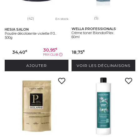
(5)
(42)
En stock
WELLA PROFESSIONALS
HESIA SALON
Crème toner BlondorPlex
Poudre décolorante violette P3...
60ml
500g
30,95
€
34,40
18,75
€
€
PRIX CLUB
?
AJOUTER
VOIR LES DÉCLINAISONS