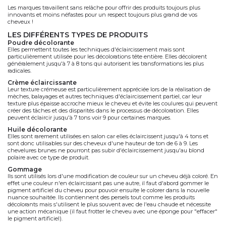
Les marques travaillent sans relâche pour offrir des produits toujours plus
innovants et moins néfastes pour un respect toujours plus grand de vos
cheveux !
LES DIFFÉRENTS TYPES DE PRODUITS
poudre décolorante
Elles permettent toutes les techniques d'éclaircissement mais sont
particulièrement utilisée pour les décolorations tête entière. Elles décolorent
généralement jusqu'à 7 à 8 tons qui autorisent les transformations les plus
radicales.
crème éclaircissante
Leur texture crémeuse est particulièrement appréciée lors de la réalisation de
mèches, balayages et autres techniques d'éclaircissement partiel, car leur
texture plus épaisse accroche mieux le cheveu et évite les coulures qui peuvent
créer des tâches et des disparités dans le processus de décoloration. Elles
peuvent éclaircir jusqu'à 7 tons voir 9 pour certaines marques.
huile décolorante
Elles sont rarement utilisées en salon car elles éclaircissent jusqu'à 4 tons et
sont donc utilisables sur des cheveux d'une hauteur de ton de 6 à 9. Les
chevelures brunes ne pourront pas subir d'éclaircissement jusqu'au blond
polaire avec ce type de produit.
gommage
Ils sont utilisés lors d'une modification de couleur sur un cheveu déjà coloré. En
effet une couleur n'en éclaircissant pas une autre, il faut d'abord gommer le
pigment artificiel du cheveu pour pouvoir ensuite le colorer dans la nouvelle
nuance souhaitée. Ils contiennent des persels tout comme les produits
décolorants mais s'utilisent le plus souvent avec de l'eau chaude et nécessite
une action mécanique (il faut frotter le cheveu avec une éponge pour "effacer"
le pigment artificiel).