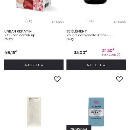
(108)
(34)
En stock
En stock
URBAN KERATIN
7E ÉLÉMENT
kit urban demak up
Poudre décolorante 9 tons+ –...
250ml
500g
31,50
€
48,15
35,00
€
€
PRIX CLUB
?
AJOUTER
AJOUTER
NOUVEAU