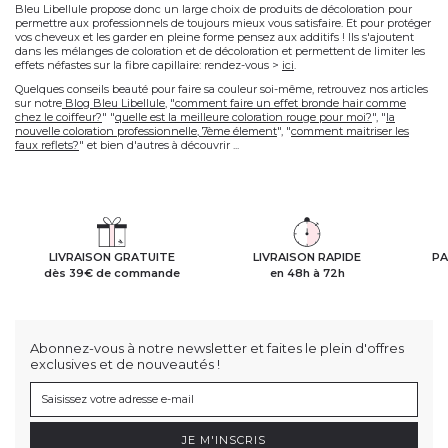
Bleu Libellule propose donc un large choix de produits de décoloration pour
permettre aux professionnels de toujours mieux vous satisfaire. Et pour protéger
vos cheveux et les garder en pleine forme pensez aux additifs ! Ils s'ajoutent
dans les mélanges de coloration et de décoloration et permettent de limiter les
effets néfastes sur la fibre capillaire: rendez-vous >
ici
.
Quelques conseils beauté pour faire sa couleur soi-même, retrouvez nos articles
sur notre
Blog Bleu Libellule
,
"comment faire un effet bronde hair comme
chez le coiffeur?
" "
quelle est la meilleure coloration rouge pour moi?
", "
la
nouvelle coloration professionnelle, 7ème élement
", "
comment maitriser les
faux reflets?
" et bien d'autres à découvrir ...
LIVRAISON GRATUITE
LIVRAISON RAPIDE
PA
dès 39€ de commande
en 48h à 72h
Abonnez-vous à notre newsletter et faites le plein d'offres
exclusives et de nouveautés !
JE M'INSCRIS