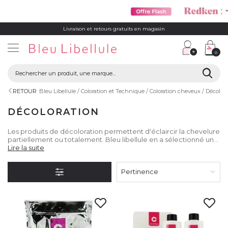
Livraison et retours gratuits en magasin
0
RETOUR
Bleu Libellule
Coloration et Technique
Coloration cheveux
Décolora
DÉCOLORATION
Les produits de décoloration permettent d'éclaircir la chevelure
partiellement ou totalement. Bleu libellule en a sélectionné un
large choix pour vous satisfaire au mieux.
Lire la suite
Pertinence