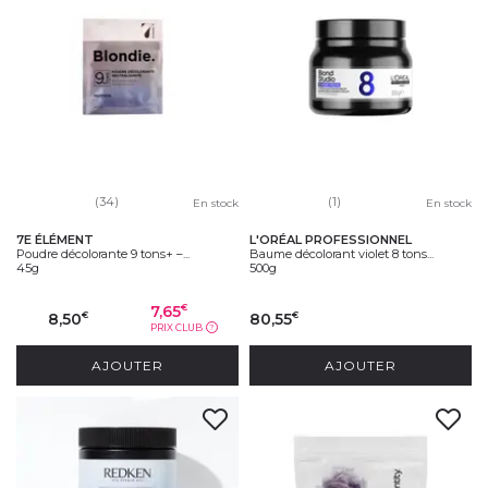
(34)
(1)
En stock
En stock
7E ÉLÉMENT
L'ORÉAL PROFESSIONNEL
Poudre décolorante 9 tons+ –...
Baume décolorant violet 8 tons...
45g
500g
7,65
€
8,50
80,55
€
€
PRIX CLUB
?
AJOUTER
AJOUTER