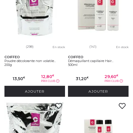
(298)
(141)
En stock
En stock
COIFFEO
COIFFEO
Poudre décolorante non volatile...
Démaquillant capillaire Hair...
200g
500ml
12,80
29,60
€
€
13,50
31,20
€
€
PRIX CLUB
PRIX CLUB
?
?
AJOUTER
AJOUTER