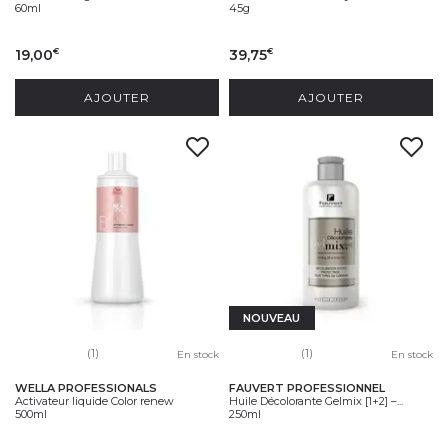
60ml
45g
19,00
39,75
€
€
AJOUTER
AJOUTER
NOUVEAU
(1)
(1)
En stock
En stock
WELLA PROFESSIONALS
FAUVERT PROFESSIONNEL
Activateur liquide Color renew
Huile Décolorante Gelmix [1+2] –...
500ml
250ml