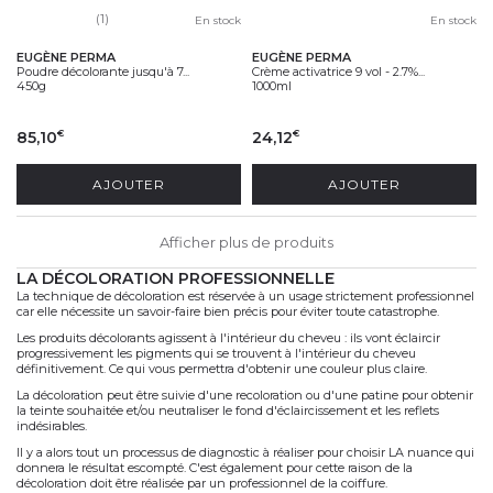
(1)
En stock
En stock
EUGÈNE PERMA
EUGÈNE PERMA
Poudre décolorante jusqu'à 7...
Crème activatrice 9 vol - 2.7%...
450g
1000ml
85,10
24,12
€
€
AJOUTER
AJOUTER
Afficher plus de produits
LA DÉCOLORATION PROFESSIONNELLE
La technique de décoloration est réservée à un usage strictement professionnel
car elle nécessite un savoir-faire bien précis pour éviter toute catastrophe.
Les produits décolorants agissent à l'intérieur du cheveu : ils vont éclaircir
progressivement les pigments qui se trouvent à l'intérieur du cheveu
définitivement. Ce qui vous permettra d'obtenir une couleur plus claire.
La décoloration peut être suivie d'une recoloration ou d'une patine pour obtenir
la teinte souhaitée et/ou neutraliser le fond d'éclaircissement et les reflets
indésirables.
Il y a alors tout un processus de diagnostic à réaliser pour choisir LA nuance qui
donnera le résultat escompté. C'est également pour cette raison de la
décoloration doit être réalisée par un professionnel de la coiffure.