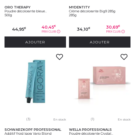
ORO THERAPY
MYDENTITY
Poudre décolorante bleue...
Crème décolorante Big9 285g
500g
285g
40,45
30,69
€
€
44,95
34,10
€
€
PRIX CLUB
PRIX CLUB
?
?
AJOUTER
AJOUTER
(3)
(1)
En stock
En stock
SCHWARZKOPF PROFESSIONAL
WELLA PROFESSIONALS
Additif froid Igora Vario Blond
Poudre décolorante Crystal...