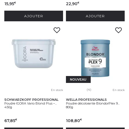
15,95
22,90
€
€
AJOUTER
AJOUTER
NOUVEAU
(4)
En stock
En stock
SCHWARZKOPF PROFESSIONAL
WELLA PROFESSIONALS
Poudre IGORA Vario Blond Plus –...
Poudre décolorante BlondorPlex 9...
450g
800g
67,85
108,80
€
€