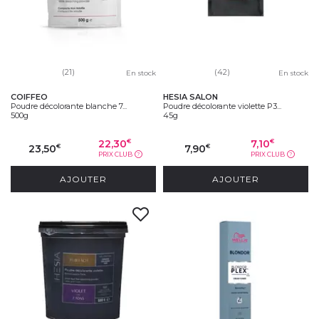
(21)
(42)
En stock
En stock
COIFFEO
HESIA SALON
Poudre décolorante blanche 7...
Poudre décolorante violette P3...
500g
45g
22,30
7,10
€
€
23,50
7,90
€
€
PRIX CLUB
PRIX CLUB
?
?
AJOUTER
AJOUTER