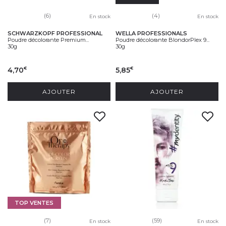
(6)
(4)
En stock
En stock
SCHWARZKOPF PROFESSIONAL
WELLA PROFESSIONALS
Poudre décolorante Premium...
Poudre décolorante BlondorPlex 9...
30g
30g
4,70
5,85
€
€
AJOUTER
AJOUTER
TOP VENTES
(7)
(59)
En stock
En stock