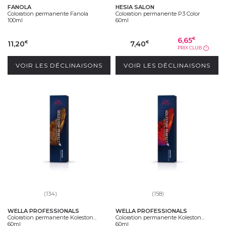
FANOLA
HESIA SALON
Coloration permanente Fanola
Coloration permanente P3 Color
100ml
60ml
6,65
€
11,20
7,40
€
€
PRIX CLUB
?
VOIR LES DÉCLINAISONS
VOIR LES DÉCLINAISONS
(134)
(158)
WELLA PROFESSIONALS
WELLA PROFESSIONALS
Coloration permanente Koleston...
Coloration permanente Koleston...
60ml
60ml