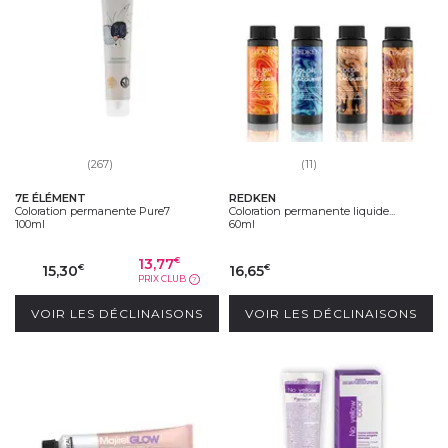
(267)
(11)
7E ÉLÉMENT
REDKEN
Coloration permanente Pure7
Coloration permanente liquide...
100ml
60ml
13,77
€
15,30
16,65
€
€
PRIX CLUB
?
VOIR LES DÉCLINAISONS
VOIR LES DÉCLINAISONS