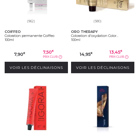
(962)
(580)
COIFFEO
ORO THERAPY
Coloration permanente Coiffeo
Coloration d'oxydation Color...
100ml
100ml
7,50
13,45
€
€
7,90
14,95
€
€
PRIX CLUB
PRIX CLUB
?
?
VOIR LES DÉCLINAISONS
VOIR LES DÉCLINAISONS