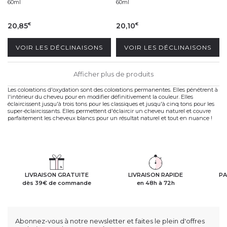
60ml
60ml
20,85
20,10
€
€
VOIR LES DÉCLINAISONS
VOIR LES DÉCLINAISONS
Afficher plus de produits
Les colorations d'oxydation sont des colorations permanentes. Elles pénétrent à
l'intérieur du cheveu pour en modifier définitivement la couleur. Elles
éclaircissent jusqu'à trois tons pour les classiques et jusqu'à cinq tons pour les
super-éclaircissants. Elles permettent d'éclaircir un cheveu naturel et couvre
parfaitement les cheveux blancs pour un résultat naturel et tout en nuance !
LIVRAISON GRATUITE
LIVRAISON RAPIDE
PA
dès 39€ de commande
en 48h à 72h
Abonnez-vous à notre newsletter et faites le plein d'offres