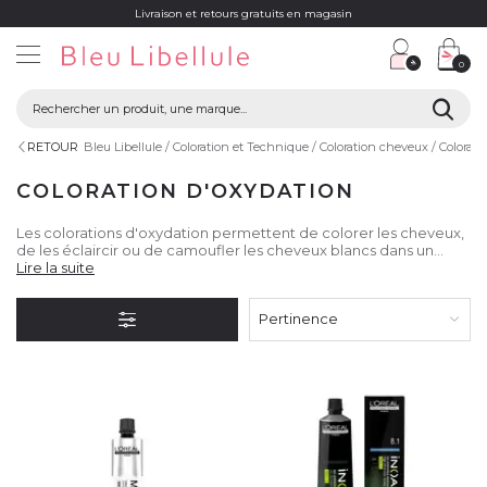
Livraison et retours gratuits en magasin
0
RETOUR
Bleu Libellule
Coloration et Technique
Coloration cheveux
Colorati
COLORATION D'OXYDATION
Les colorations d'oxydation permettent de colorer les cheveux,
de les éclaircir ou de camoufler les cheveux blancs dans un
grand choix de nuances et de reflets froids ou chauds.
Lire la suite
Pertinence