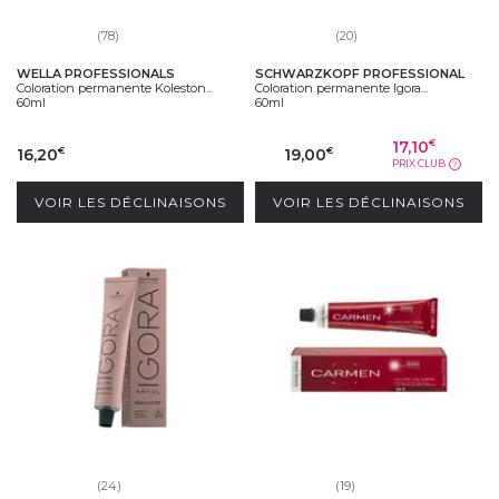
(78)
(20)
WELLA PROFESSIONALS
SCHWARZKOPF PROFESSIONAL
Coloration permanente Koleston...
Coloration permanente Igora...
60ml
60ml
17,10
€
16,20
19,00
€
€
PRIX CLUB
?
VOIR LES DÉCLINAISONS
VOIR LES DÉCLINAISONS
(24)
(19)