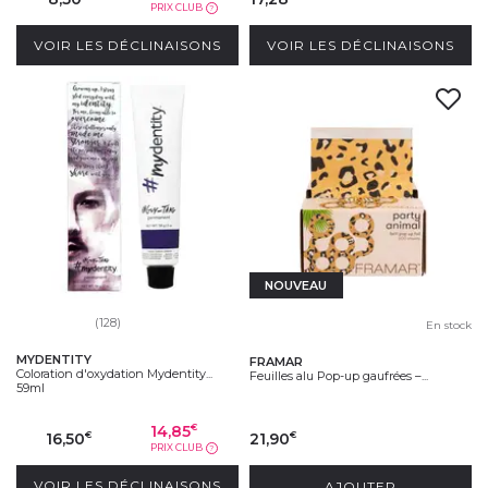
PRIX CLUB
?
VOIR LES DÉCLINAISONS
VOIR LES DÉCLINAISONS
NOUVEAU
(128)
En stock
MYDENTITY
FRAMAR
Coloration d'oxydation Mydentity...
Feuilles alu Pop-up gaufrées –...
59ml
14,85
€
16,50
21,90
€
€
PRIX CLUB
?
VOIR LES DÉCLINAISONS
AJOUTER