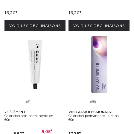
16,20
16,20
€
€
VOIR LES DÉCLINAISONS
VOIR LES DÉCLINAISONS
(61)
(68)
7E ÉLÉMENT
WELLA PROFESSIONALS
Coloration soin permanente en...
Coloration permanente Illumina...
60ml
60ml
8,05
€
8,50
17,28
€
€