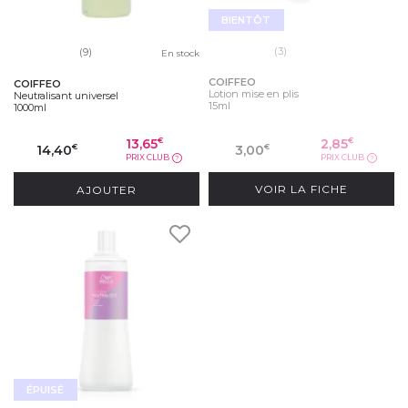
BIENTÔT
(3)
(9)
En stock
COIFFEO
COIFFEO
Lotion mise en plis
Neutralisant universel
15ml
1000ml
13,65
2,85
€
€
14,40
3,00
€
€
PRIX CLUB
PRIX CLUB
?
?
AJOUTER
VOIR LA FICHE
ÉPUISÉ