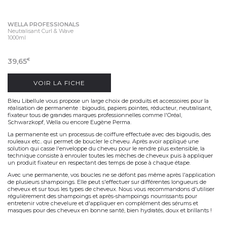
WELLA PROFESSIONALS
Neutralisant Curl & Wave
1000ml
39,65
€
VOIR LA FICHE
Bleu Libellule vous propose un large choix de produits et accessoires pour la
réalisation de permanente : bigoudis, papiers pointes, réducteur, neutralisant,
fixateur tous de grandes marques professionnelles comme l'Oréal,
Schwarzkopf, Wella ou encore Eugène Perma.
La permanente est un processus de coiffure effectuée avec des bigoudis, des
rouleaux etc.. qui permet de boucler le cheveu. Après avoir appliqué une
solution qui casse l'enveloppe du cheveu pour le rendre plus extensible, la
technique consiste à enrouler toutes les mèches de cheveux puis à appliquer
un produit fixateur en respectant des temps de pose à chaque étape.
Avec une permanente, vos boucles ne se défont pas même après l'application
de plusieurs shampoings. Elle peut s'effectuer sur différentes longueurs de
cheveux et sur tous les types de cheveux. Nous vous recommandons d'utiliser
régulièrement des shampoings et après-shampoings nourrissants pour
entretenir votre chevelure et d'appliquer en complément des sérums et
masques pour des cheveux en bonne santé, bien hydratés, doux et brillants !