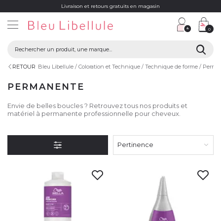
Livraison et retours gratuits en magasin
0
RETOUR
Bleu Libellule
Coloration et Technique
Technique de forme
Perma
PERMANENTE
Envie de belles boucles ? Retrouvez tous nos produits et
matériel à permanente professionnelle pour cheveux.
Pertinence