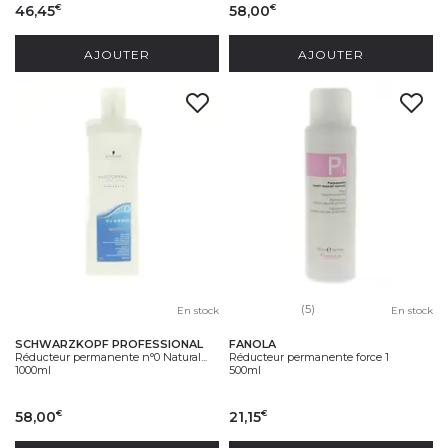
46,45
58,00
€
€
AJOUTER
AJOUTER
(5)
En stock
En stock
SCHWARZKOPF PROFESSIONAL
FANOLA
Réducteur permanente n°0 Natural...
Réducteur permanente force 1
1000ml
500ml
58,00
21,15
€
€