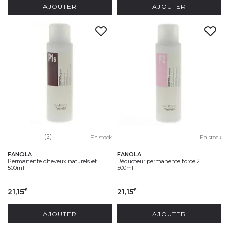
AJOUTER
AJOUTER
(2)
En stock
En stock
FANOLA
FANOLA
Permanente cheveux naturels et...
Réducteur permanente force 2
500ml
500ml
21,15
21,15
€
€
AJOUTER
AJOUTER