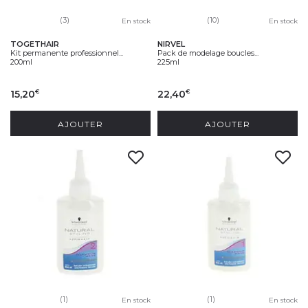
(3)
(10)
En stock
En stock
TOGETHAIR
NIRVEL
Kit permanente professionnel...
Pack de modelage boucles...
200ml
225ml
15,20
22,40
€
€
AJOUTER
AJOUTER
(1)
(1)
En stock
En stock