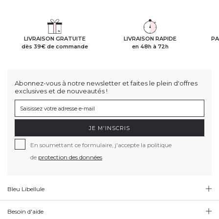
LIVRAISON GRATUITE
LIVRAISON RAPIDE
PA
dès 39€ de commande
en 48h à 72h
Abonnez-vous à notre newsletter et faites le plein d'offres
exclusives et de nouveautés !
JE M'INSCRIS
En soumettant ce formulaire, j'accepte la politique
de
protection des données
Bleu Libellule
Besoin d'aide