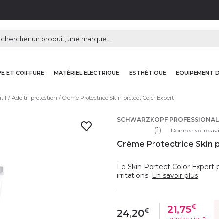
E ET COIFFURE
MATÉRIEL ELECTRIQUE
ESTHÉTIQUE
EQUIPEMENT 
tif
Additif protection
Crème Protectrice Skin protect Color Expert
SCHWARZKOPF PROFESSIONAL
(1)
Donnez votre avi
Crème Protectrice Skin p
Le Skin Portect Color Expert
irritations.
En savoir plus
€
21,75
€
24,20