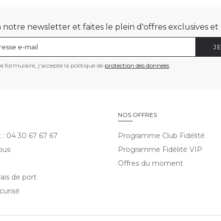
otre newsletter et faites le plein d'offres exclusives e
J
 formulaire, j'accepte la politique de
protection des données
E
NOS OFFRES
t : 04 30 67 67 67
Programme Club Fidélité
ous
Programme Fidélité VIP
Offres du moment
rais de port
curisé