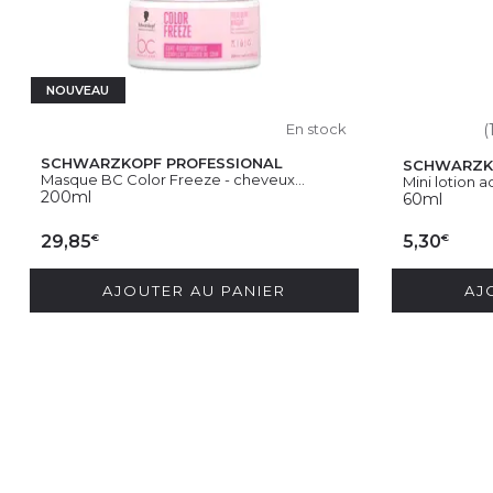
NOUVEAU
En stock
(
SCHWARZKOPF PROFESSIONAL
SCHWARZK
Masque BC Color Freeze - cheveux...
Mini lotion ac
200ml
60ml
€
€
29,85
5,30
AJOUTER AU PANIER
AJ