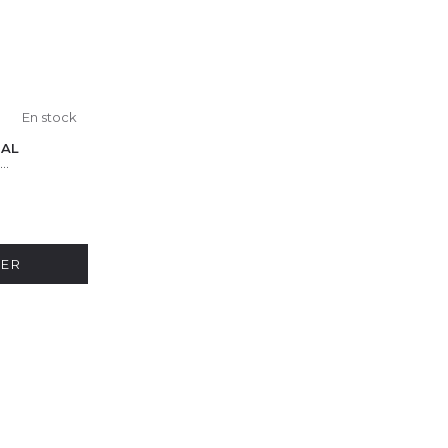
En stock
NAL
..
IER