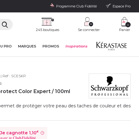
Programme Club Fidélité
Espace Pro
0
245 boutiques
Se connecter
Panier
DU PRO
MARQUES
PROMOS
Inspirations
| Réf :
SCESKP
s
rotect Color Expert / 100ml
 permet de protéger votre peau des taches de couleur et des
Je cagnotte
1,10
€
?
avec le
Club Fidélité