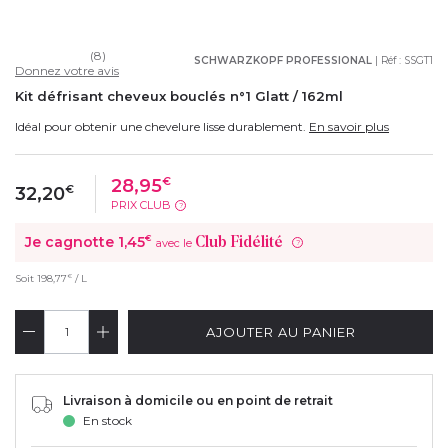
(8)
SCHWARZKOPF PROFESSIONAL
| Réf :
SSGT1
Donnez votre avis
Kit défrisant cheveux bouclés n°1 Glatt / 162ml
Idéal pour obtenir une chevelure lisse durablement.
En savoir plus
28,95
€
32,20
€
PRIX CLUB
?
Je cagnotte
1,45
€
Club Fidélité
avec le
?
€
Soit
198,77
/ L
AJOUTER AU PANIER
Livraison à domicile ou en point de retrait
En stock