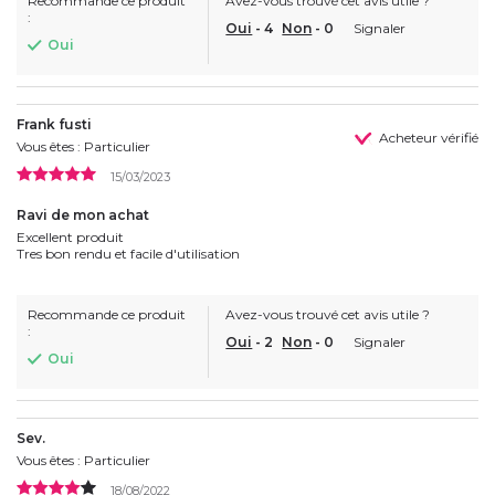
Recommande ce produit
Avez-vous trouvé cet avis utile ?
:
Oui
-
4
Non
-
0
Signaler
Oui
Frank fusti
Acheteur vérifié
Vous êtes : Particulier
15/03/2023
Ravi de mon achat
Excellent produit
Tres bon rendu et facile d'utilisation
Recommande ce produit
Avez-vous trouvé cet avis utile ?
:
Oui
-
2
Non
-
0
Signaler
Oui
Sev.
Vous êtes : Particulier
18/08/2022