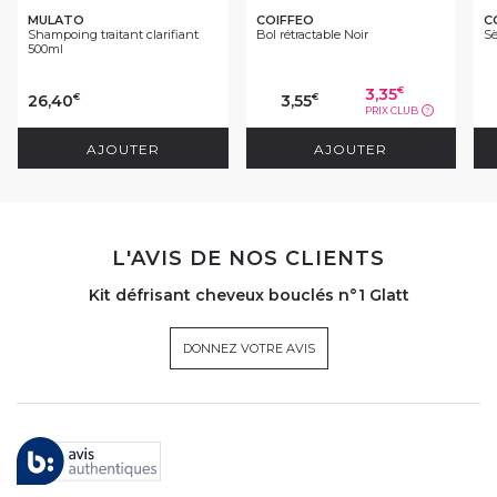
MULATO
COIFFEO
C
Shampoing traitant clarifiant
Bol rétractable Noir
Sè
500ml
3,35
€
26,40
3,55
€
€
PRIX CLUB
?
AJOUTER
AJOUTER
L'AVIS DE NOS CLIENTS
Kit défrisant cheveux bouclés n°1 Glatt
DONNEZ VOTRE AVIS