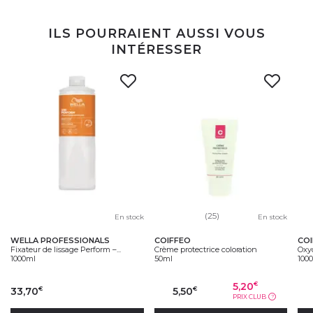
ILS POURRAIENT AUSSI VOUS
INTÉRESSER
(25)
En stock
En stock
WELLA PROFESSIONALS
COIFFEO
CO
Fixateur de lissage Perform –...
Crème protectrice coloration
Oxy
1000ml
50ml
100
5,20
€
33,70
5,50
€
€
PRIX CLUB
?