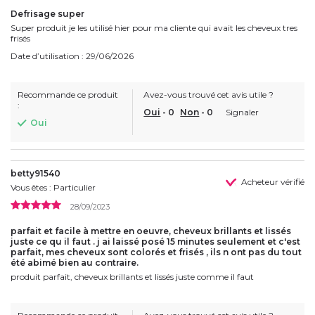
Defrisage super
Super produit je les utilisé hier pour ma cliente qui avait les cheveux tres
frisés
Date d’utilisation : 29/06/2026
Recommande ce produit
Avez-vous trouvé cet avis utile ?
:
Oui
-
0
Non
-
0
Signaler
Oui
betty91540
Acheteur vérifié
Vous êtes : Particulier
28/09/2023
parfait et facile à mettre en oeuvre, cheveux brillants et lissés
juste ce qu il faut . j ai laissé posé 15 minutes seulement et c'est
parfait, mes cheveux sont colorés et frisés , ils n ont pas du tout
été abimé bien au contraire.
produit parfait, cheveux brillants et lissés juste comme il faut