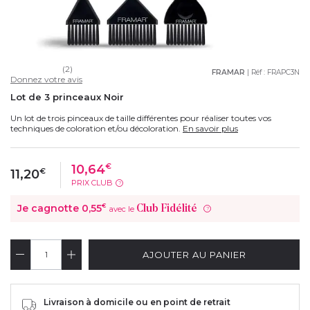
(2)
FRAMAR
| Réf :
FRAPC3N
Donnez votre avis
Lot de 3 princeaux Noir
Un lot de trois pinceaux de taille différentes pour réaliser toutes vos
techniques de coloration et/ou décoloration.
En savoir plus
10,64
€
11,20
€
PRIX CLUB
?
Je cagnotte
0,55
€
Club Fidélité
avec le
?
AJOUTER AU PANIER
Livraison à domicile ou en point de retrait