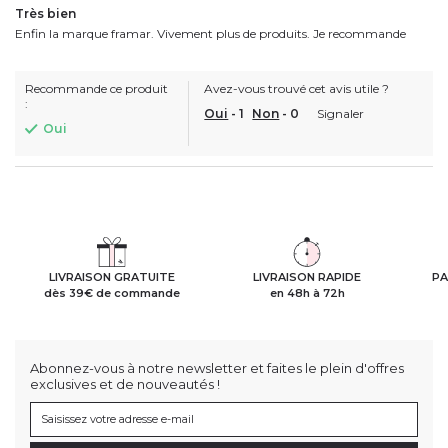
Très bien
Enfin la marque framar. Vivement plus de produits. Je recommande
Recommande ce produit
Avez-vous trouvé cet avis utile ?
:
Oui
-
1
Non
-
0
Signaler
Oui
LIVRAISON GRATUITE
LIVRAISON RAPIDE
PA
dès 39€ de commande
en 48h à 72h
Abonnez-vous à notre newsletter et faites le plein d'offres
exclusives et de nouveautés !