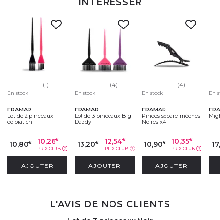
INTÉRESSER
(1)
(4)
(4)
En stock
En stock
En stock
En s
FRAMAR
FRAMAR
FRAMAR
FR
Lot de 2 pinceaux
Lot de 3 pinceaux Big
Pinces sépare-mèches
Mig
coloration
Daddy
Noires x4
10,26
12,54
10,35
€
€
€
10,80
13,20
10,90
17
€
€
€
PRIX CLUB
PRIX CLUB
PRIX CLUB
?
?
?
AJOUTER
AJOUTER
AJOUTER
L'AVIS DE NOS CLIENTS