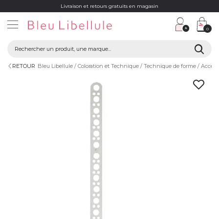
Livraison et retours gratuits en magasin
0
RETOUR
Bleu Libellule
Coloration et Technique
Technique de forme
Access