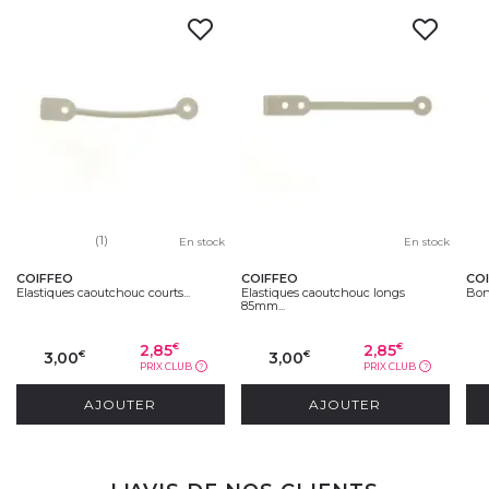
(1)
En stock
En stock
COIFFEO
COIFFEO
CO
Elastiques caoutchouc courts...
Elastiques caoutchouc longs
Bon
85mm...
2,85
2,85
€
€
3,00
3,00
€
€
PRIX CLUB
PRIX CLUB
?
?
AJOUTER
AJOUTER