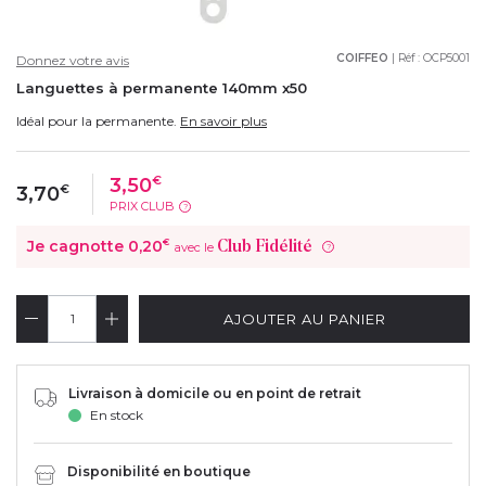
COIFFEO
| Réf :
OCP5001
Donnez votre avis
Languettes à permanente 140mm x50
Idéal pour la permanente.
En savoir plus
3,50
€
3,70
€
PRIX CLUB
?
Je cagnotte
0,20
€
Club Fidélité
avec le
?
AJOUTER AU PANIER
Livraison à domicile ou en point de retrait
En stock
Disponibilité en boutique