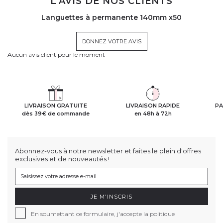
L'AVIS DE NOS CLIENTS
Languettes à permanente 140mm x50
DONNEZ VOTRE AVIS
Aucun avis client pour le moment
LIVRAISON GRATUITE
LIVRAISON RAPIDE
PA
dès 39€ de commande
en 48h à 72h
Abonnez-vous à notre newsletter et faites le plein d'offres
exclusives et de nouveautés !
JE M'INSCRIS
En soumettant ce formulaire, j'accepte la politique