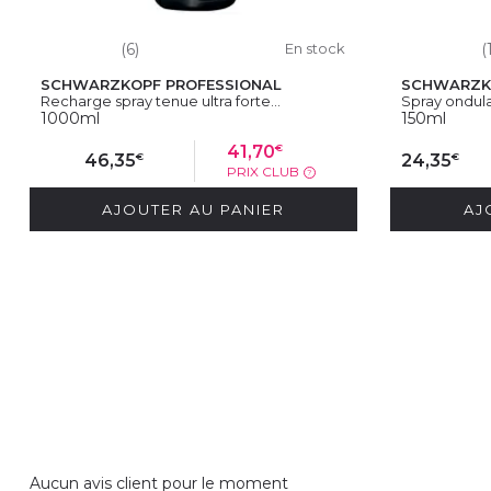
(6)
En stock
(
SCHWARZKOPF PROFESSIONAL
SCHWARZK
Recharge spray tenue ultra forte...
Spray ondula
1000ml
150ml
€
41,70
€
€
46,35
24,35
PRIX CLUB
?
AJOUTER AU PANIER
AJ
Aucun avis client pour le moment