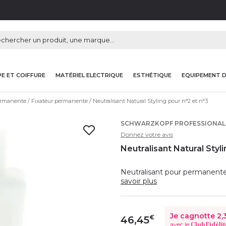
E ET COIFFURE
MATÉRIEL ELECTRIQUE
ESTHÉTIQUE
EQUIPEMENT 
rmanente
Fixateur permanente
Neutralisant Natural Styling pour n°2 et n°3
SCHWARZKOPF PROFESSIONAL
Donnez votre avis
Neutralisant Natural Styli
Neutralisant pour permanente
savoir plus
Je cagnotte
2,
€
46,45
avec le
Club Fidélit