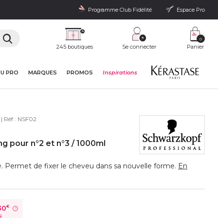
Programme Club Fidélité
Espace Pro
0
245 boutiques
Se connecter
Panier
DU PRO
MARQUES
PROMOS
Inspirations
| Réf :
NSF02
ng pour n°2 et n°3 / 1000ml
. Permet de fixer le cheveu dans sa nouvelle forme.
En
30
€
?
é