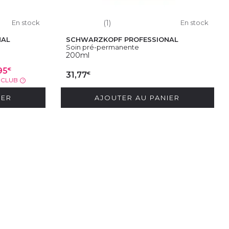
En stock
(1)
En stock
NAL
SCHWARZKOPF PROFESSIONAL
Soin pré-permanente
200ml
€
95
€
31,77
X CLUB
?
IER
AJOUTER AU PANIER