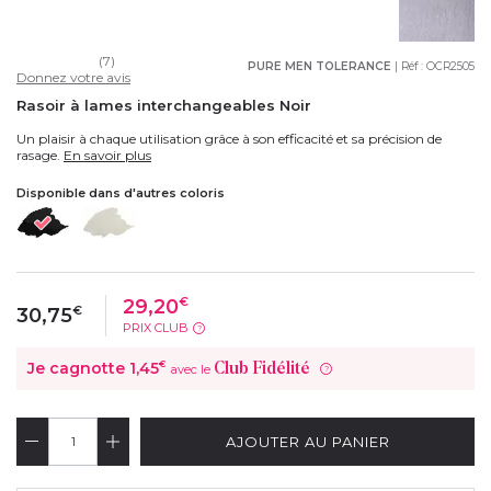
(7)
PURE MEN TOLERANCE
| Réf :
OCR2505
Donnez votre avis
Rasoir à lames interchangeables Noir
Un plaisir à chaque utilisation grâce à son efficacité et sa précision de
rasage.
En savoir plus
Disponible dans d'autres coloris
29,20
€
30,75
€
PRIX CLUB
?
Je cagnotte
1,45
€
Club Fidélité
avec le
?
AJOUTER AU PANIER