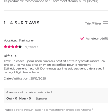
Ce produit est recommandé par 6 commentateur(s) sur 7 (85.71%)
1 - 4 SUR 7 AVIS
Trier/Filtrer
Acheteur vérifié
Vous êtes : Particulier
31/12/2025
Difficile
C'est un cadeau pour mon mari qui hésitait entre 2 types de rasoirs. J'ai
pris celui-ci mais la prise en main est difficile pour le moment.
Esthétiquement il est joli. Dommage qu'il ne soit pas vendu déjà avec 1
lame, obligé d'en acheter
Date d’utilisation : 25/12/2025
Avez-vous trouvé cet avis utile ?
Oui
-
0
Non
-
0
Signaler
Publié à l'origine sur
Rasoir à lames interchangeables Argent /