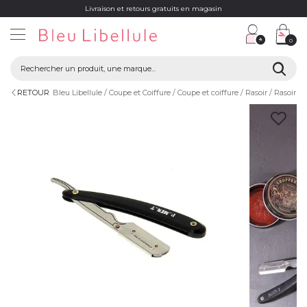
Livraison et retours gratuits en magasin
0
RETOUR
Bleu Libellule
Coupe et Coiffure
Coupe et coiffure
Rasoir
Rasoir b