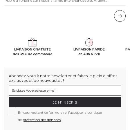
Publié à l'origine sur
Rasoir à lames interchangeables Argent /
LIVRAISON GRATUITE
LIVRAISON RAPIDE
PA
dès 39€ de commande
en 48h à 72h
Abonnez-vous à notre newsletter et faites le plein d'offres
exclusives et de nouveautés !
JE M'INSCRIS
En soumettant ce formulaire, j'accepte la politique
de
protection des données