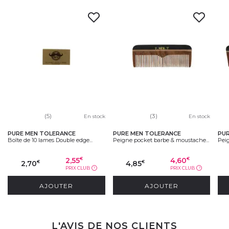
(5)
(3)
En stock
En stock
PURE MEN TOLERANCE
PURE MEN TOLERANCE
PU
Boîte de 10 lames Double edge...
Peigne pocket barbe & moustache...
Pei
2,55
4,60
€
€
2,70
4,85
€
€
PRIX CLUB
PRIX CLUB
?
?
AJOUTER
AJOUTER
L'AVIS DE NOS CLIENTS