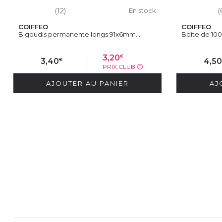
(12)
En stock
(
COIFFEO
COIFFEO
Bigoudis permanente longs 91x6mm...
Boîte de 100
€
3,20
€
3,40
4,5
PRIX CLUB
?
AJOUTER AU PANIER
AJ