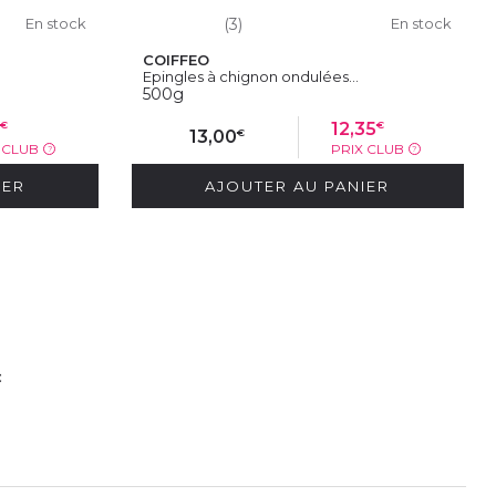
En stock
(3)
En stock
COIFFEO
Epingles à chignon ondulées...
500g
€
€
5
12,35
€
13,00
X CLUB
PRIX CLUB
?
?
IER
AJOUTER AU PANIER
c