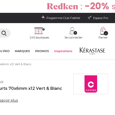
Programme Club Fidélité
Espace Pro
0
245 boutiques
Se connecter
Panier
DU PRO
MARQUES
PROMOS
Inspirations
0x6mm x12 Vert & Blanc
vis
rts 70x6mm x12 Vert & Blanc
savoir plus