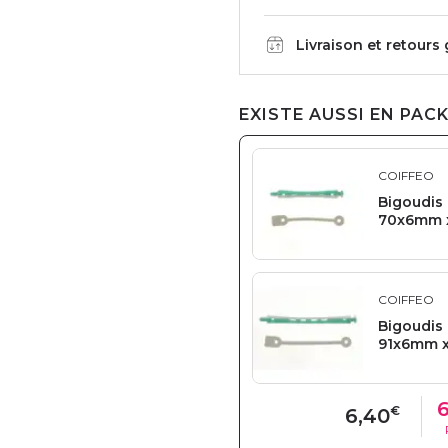
Livraison et retours
EXISTE AUSSI EN PACK
COIFFEO
Bigoudis
70x6mm x
COIFFEO
Bigoudis
91x6mm x
6
€
6,40